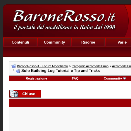
Contenuti
Community
Risorse
Varie
BaroneRosso.it - Forum Modellismo
>
Categoria Aeromodellismo
>
Aeromodellism
Solo Building-Log Tutorial e Tip and Tricks
Registrazione
FAQ
Community