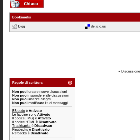
Bookmarks
Digg
del.icio.us
«
Discussione
Regole di scrittura
Non puoi
creare nuove discussioni
Non puoi
rispondere alle discussioni
Non puoi
inserire allegati
Non puoi
modificare i tuoi messaggi
BB code
è
Attivato
Le
faccine
sono
Attivato
Il codice
[IMG]
è
Attivato
Il codice HTML è
Disattivato
Trackbacks
è
Disattivato
Pingbacks
è
Disattivato
Refbacks
è
Disattivato