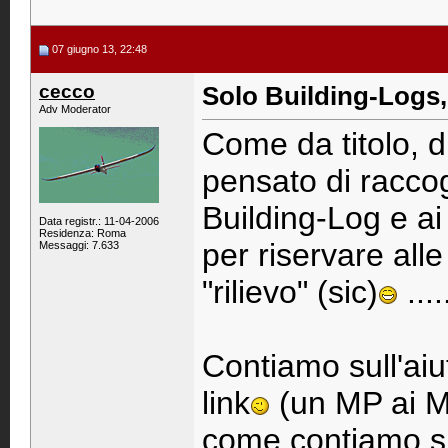
07 giugno 13, 22:48
cecco
Solo Building-Logs, 
Adv Moderator
Come da titolo, di
pensato di raccogl
Building-Log e ai 
Data registr.: 11-04-2006
Residenza: Roma
per riservare alle
Messaggi: 7.633
"rilievo" (sic)
.....
Contiamo sull'aiu
link
(un MP ai M
come contiamo su