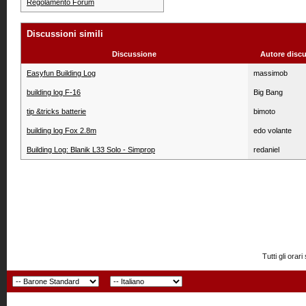
Regolamento Forum
Discussioni simili
Discussione
Autore disc
Easyfun Building Log
massimob
building log F-16
Big Bang
tip &tricks batterie
bimoto
building log Fox 2.8m
edo volante
Building Log: Blanik L33 Solo - Simprop
redaniel
Tutti gli or