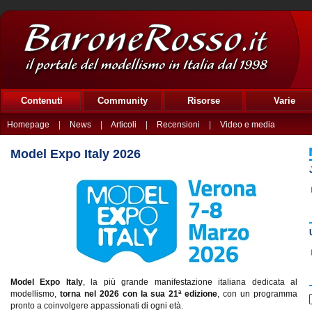
Contenuti
Community
Risorse
Varie
Homepage
|
News
|
Articoli
|
Recensioni
|
Video e media
Model Expo Italy 2026
Model Expo Italy
, la più grande manifestazione italiana dedicata al
modellismo,
torna nel 2026 con la sua 21ª edizione
, con un programma
pronto a coinvolgere appassionati di ogni età.