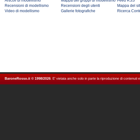
Articoli di modellismo
Mappa dei gruppi di modellismo
Feed RSS
Recensioni di modellismo
Recensioni degli utenti
Mappa del si
Video di modellismo
Gallerie fotografiche
Ricerca Cont
BaroneRosso.it © 1998/2026
. E' vietata anche solo in parte la riproduzione di contenuti 