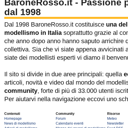
BaroneRosso.it - Passione p
dal 1998
Dal 1998 BaroneRosso.it costituisce
una del
modellismo in Italia
soprattutto grazie al con
che anno dopo anno hanno saputo arrichire qu
collettiva. Sia che vi siate appena avvicinat
siate dei modellisti esperti vi diamo il benve
Il sito si divide in due aree principali: quella
e
articoli, novità e video dal mondo del modelli
community
, forte di più di 33.000 utenti isc
Per aiutarvi nella navigazione eccovi uno sch
Contenuti
Community
Risorse
Homepage
Forum
Meteo
News di modellismo
Calendario eventi
Newsletter