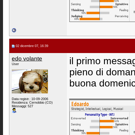
02 dicembre 07, 16:39
edo volante
il primo messag
User
pieno di domand
buona domenic
____________
Data registr.: 10-09-2006
Residenza: Cernobbio (CO)
Messaggi: 527