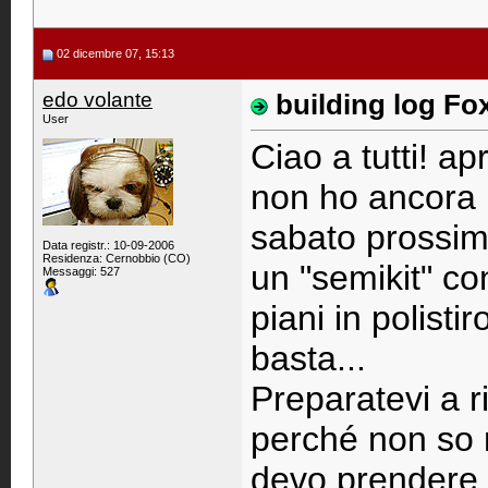
02 dicembre 07, 15:13
edo volante
building log Fo
User
Ciao a tutti! a
non ho ancora 
sabato prossimo
Data registr.: 10-09-2006
Residenza: Cernobbio (CO)
un "semikit" con
Messaggi: 527
piani in polistir
basta...
Preparatevi a 
perché non so n
devo prendere i