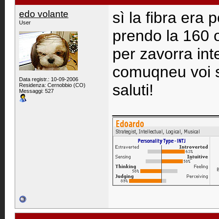
edo volante
sì la fibra era 
User
prendo la 160 o
per zavorra inte
comuqneu voi sie
Data registr.: 10-09-2006
saluti!
Residenza: Cernobbio (CO)
Messaggi: 527
____________