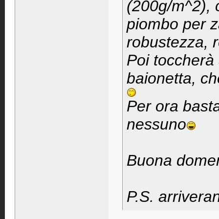
(200g/m^2), 
piombo per z
robustezza, r
Poi toccherà a
baionetta, c
Per ora bast
nessuno
Buona domen
P.S. arrivera