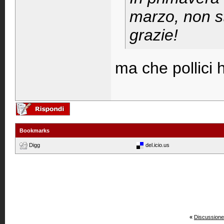
marzo, non st
grazie!
ma che pollici h
Bookmarks
Digg
del.icio.us
«
Discussione