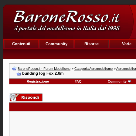
Contenuti
Community
Risorse
Varie
BaroneRosso.it - Forum Modellismo
>
Categoria Aeromodellismo
>
Aeromodellism
building log Fox 2.8m
Registrazione
FAQ
Community