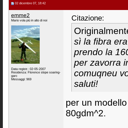
02 dicembre 07, 18:42
emme2
Citazione:
Mario vola più in alto di noi
Originalment
sì la fibra er
prendo la 160
per zavorra in
Data registr.: 02-05-2007
comuqneu voi 
Residenza: Florence slope soaring-
garc
Messaggi: 969
saluti!
per un modello 
80gdm^2.
____________