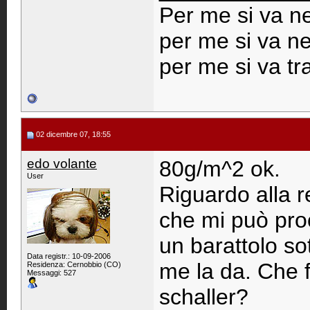
Per me si va ne
per me si va ne 
per me si va tr
02 dicembre 07, 18:55
edo volante
80g/m^2 ok.
User
Riguardo alla 
che mi può proc
un barattolo s
Data registr.: 10-09-2006
me la da. Che f
Residenza: Cernobbio (CO)
Messaggi: 527
schaller?