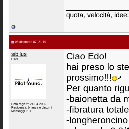
____________
quota, velocità, id
03 dicembre 07, 21:10
sibilus
Ciao Edo!
User
hai preso lo st
prossimo!!!
Per quanto rigua
-baionetta da 
Data registr.: 24-04-2006
-fibratura tota
Residenza: brianza e dintorni
Messaggi: 511
-longheroncino 