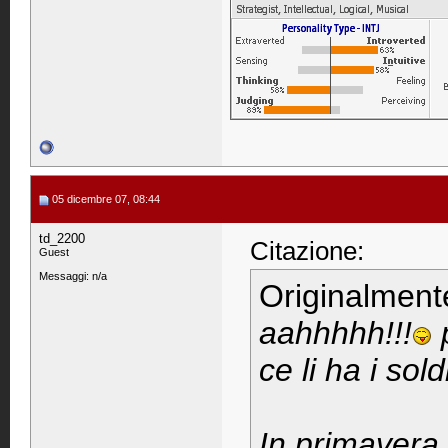
05 dicembre 07, 08:44
td_2200
Citazione:
Guest
Messaggi: n/a
Originalment
aahhhhh!!!
p
ce li ha i sold
In primavera i