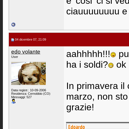
e' cosi' ci si v
ciauuuuuuuu e b
04 dicembre 07, 21:09
edo volante
aahhhhh!!!
pur
User
ha i soldi?
ok 
In primavera il 
Data registr.: 10-09-2006
marzo, non sto n
Residenza: Cernobbio (CO)
Messaggi: 527
grazie!
____________