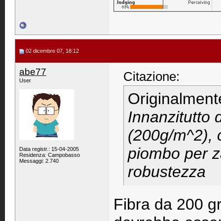
02 dicembre 07, 18:12
abe77
Citazione:
User
Originalment
Innanzitutto 
(200g/m^2), 
piombo per z
Data registr.: 15-04-2005
Residenza: Campobasso
Messaggi: 2.740
robustezza
Fibra da 200 gr