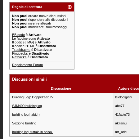
Regole di scrittura
Non puoi
creare nuove discussioni
Non puoi
rispondere alle discussioni
Non puoi
inserire allegati
Non puoi
modificare i tuoi messaggi
BB code
è
Attivato
Le
faccine
sono
Attivato
Il codice
[IMG]
è
Attivato
Il codice HTML è
Disattivato
Trackbacks
è
Disattivato
Pingbacks
è
Disattivato
Refbacks
è
Disattivato
Regolamento Forum
Discussioni simili
Discussione
Autore disc
Building Log: Doppelraab IV
lelelodigiani
SJM400 building log
abe77
building log habicht
41fabio73
Sezione building
akitainu
building log: tuttala in balsa.
mr_ade