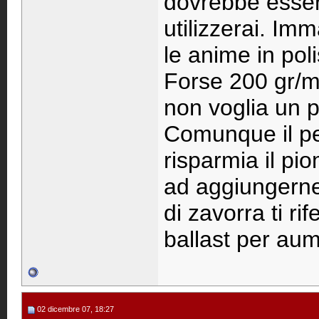
dovrebbe essere
utilizzerai. Imm
le anime in polis
Forse 200 gr/mq
non voglia un p
Comunque il pes
risparmia il pio
ad aggiungerne
di zavorra ti rif
ballast per aume
02 dicembre 07, 18:27