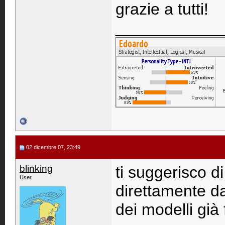
grazie a tutti!
____________
02 dicembre 07, 23:49
blinking
ti suggerisco di
User
direttamente da
dei modelli già f