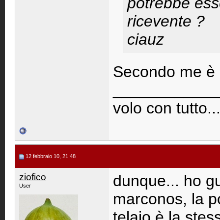
potrebbe ess
ricevente ?
ciauz
Secondo me è 
____________
volo con tutto..
12 febbraio 10, 21:48
ziofico
dunque... ho gu
User
marconos, la po
telaio è la ste