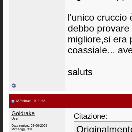
l'unico cruccio
debbo provare a
migliore,si era
coassiale... ave
saluts
12 febbraio 10, 21:35
Goldrake
Citazione:
User
Data registr.: 03-06-2009
Originalment
Messaggi: 391