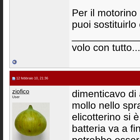
Per il motorino
puoi sostituirl
____________
volo con tutto..
12 febbraio 10, 21:36
ziofico
dimenticavo di
User
mollo nello spra
elicotterino si
batteria va a fi