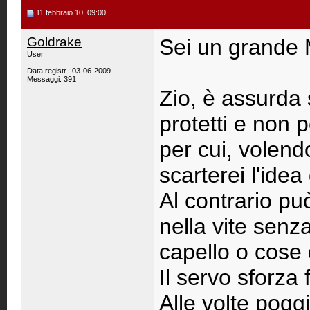
11 febbraio 10, 09:00
Goldrake
Sei un grande 
User
Data registr.: 03-06-2009
Messaggi: 391
Zio, è assurda 
protetti e non
per cui, volend
scarterei l'idea
Al contrario può
nella vite senz
capello o cose 
Il servo sforza 
Alle volte pogg