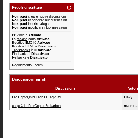
Regole di scrittura
Non puoi
creare nuove discussioni
Non puoi
rispondere alle discussioni
Non puoi
inserire allegati
Non puoi
modificare i tuoi messaggi
BB code
è
Attivato
Le
faccine
sono
Attivato
Il codice
[IMG]
è
Attivato
Il codice HTML è
Disattivato
Trackbacks
è
Disattivato
Pingbacks
è
Disattivato
Refbacks
è
Disattivato
Regolamento Forum
Discussioni simili
Discussione
Autor
Pro Copter,mini Titan O Eagle 3d
Flaky
eagle 3d o Pro Copter 3d karbon
maurosa