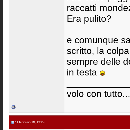
raccatti mondez
Era pulito?
e comunque sap
scritto, la colp
sempre delle don
in testa
____________
volo con tutto..
11 febbraio 10, 13:29