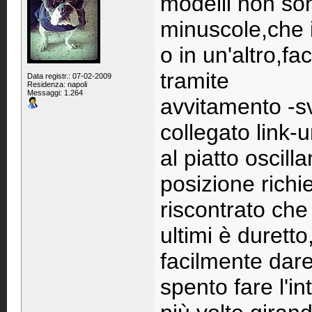
modelli non sono
minuscole,che 
o in un'altro,f
tramite
Data registr.: 07-02-2009
Residenza: napoli
Messaggi: 1.264
avvitamento -s
collegato link-u
al piatto oscil
posizione richi
riscontrato che
ultimi è durett
facilmente dare
spento fare l'in