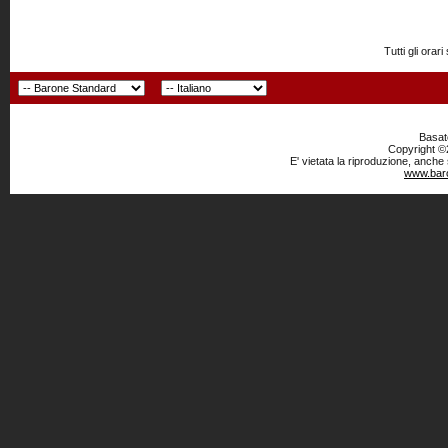
Tutti gli or
Basato
Copyright ©2
E' vietata la riproduzione, anche
www.baro