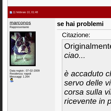
11 febbraio 10, 01:48
marconos
se hai problemi
Rappresentante
Citazione:
Originalment
ciao...
Data registr.: 07-02-2009
è accaduto ch
Residenza: napoli
Messaggi: 1.264
servo delle v
corsa sulla v
ricevente in 