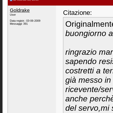
Goldrake
Citazione:
User
Data registr.: 03-06-2009
Originalment
Messaggi: 391
buongiorno al
ringrazio ma
sapendo resi
costretti a te
già messo in 
ricevente/ser
anche perchè 
del servo,mi