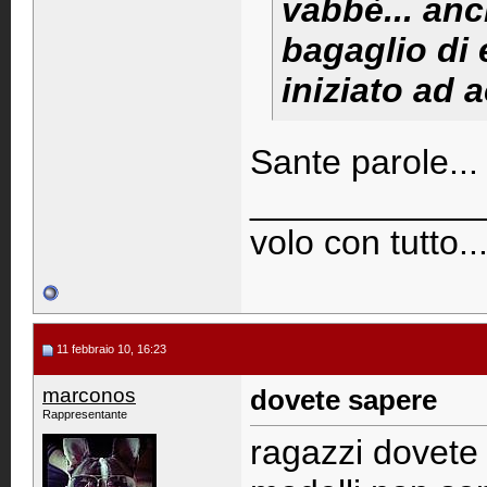
vabbè... anc
bagaglio di
iniziato ad 
Sante parole...
____________
volo con tutto..
11 febbraio 10, 16:23
marconos
dovete sapere
Rappresentante
ragazzi dovete 