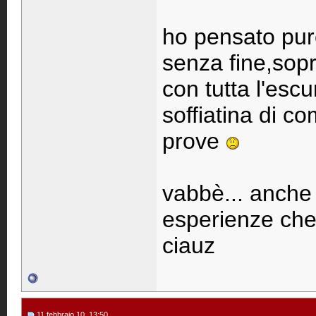
ho pensato pure
senza fine,sopr
con tutta l'esc
soffiatina di c
prove
vabbè... anche 
esperienze che
ciauz
11 febbraio 10, 13:50