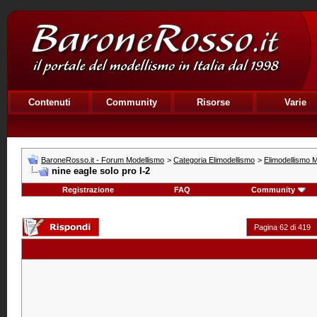
Contenuti
Community
Risorse
Varie
BaroneRosso.it - Forum Modellismo
>
Categoria Elimodellismo
>
Elimodellismo M
nine eagle solo pro I-2
Registrazione
FAQ
Community
Pagina 62 di 419