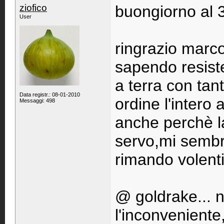
ziofico
buongiorno al 3
User
ringrazio marc
sapendo resiste
a terra con tan
Data registr.: 08-01-2010
ordine l'intero
Messaggi: 498
anche perchè la
servo,mi sembr
rimando volenti
@ goldrake... 
l'inconveniente,