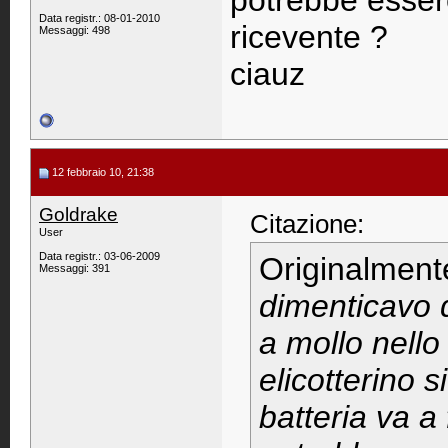
potrebbe esser
Data registr.: 08-01-2010
ricevente ?
Messaggi: 498
ciauz
12 febbraio 10, 21:38
Goldrake
Citazione:
User
Data registr.: 03-06-2009
Originalment
Messaggi: 391
dimenticavo 
a mollo nello 
elicotterino 
batteria va a 