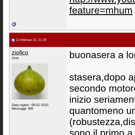
feature=mhum
12 febbraio 10, 21:28
ziofico
buonasera a lor
User
stasera,dopo ap
secondo motore
inizio seriame
Data registr.: 08-01-2010
quantomeno un 
Messaggi: 498
(robustezza,dis
sono il primo a