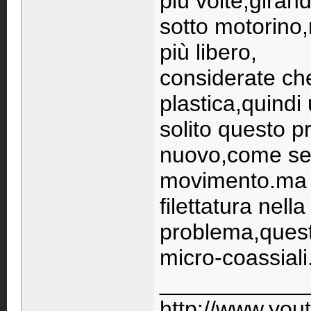
più volte,gira
sotto motorino
più libero,
considerate che
plastica,quindi 
solito questo p
nuovo,come se l
movimento.ma u
filettatura nell
problema,questo
micro-coassiali
____________
http://www.you