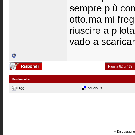
sempre più com
otto,ma mi frega
riuscire a pilota
vado a scaricarm
Pagina 62 di 419
Bookmarks
Digg
del.icio.us
«
Discussione