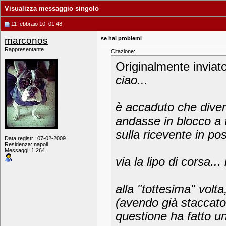
Visualizza messaggio singolo
11 febbraio 10, 01:48
marconos
se hai problemi
Rappresentante
Citazione:
Originalmente inviat
ciao...
è accaduto che divers
andasse in blocco a 
sulla ricevente in po
Data registr.: 07-02-2009
Residenza: napoli
Messaggi: 1.264
via la lipo di corsa...
alla "tottesima" volt
(avendo già staccato i
questione ha fatto u