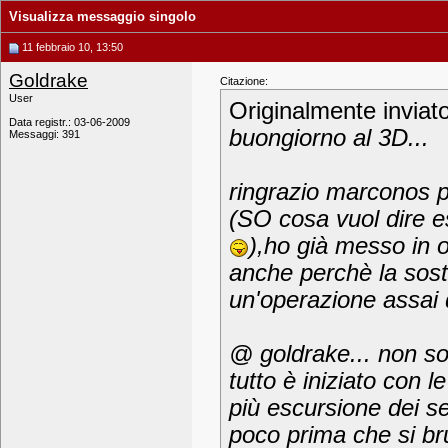
Visualizza messaggio singolo
11 febbraio 10, 13:50
Goldrake
Citazione:
User
Originalmente inviat
Data registr.: 03-06-2009
buongiorno al 3D...
Messaggi: 391
ringrazio marconos p
(SO cosa vuol dire es
),ho già messo in o
anche perchè la sost
un'operazione assai d
@ goldrake... non so
tutto è iniziato con l
più escursione dei se
poco prima che si br