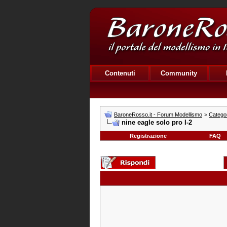
Contenuti
Community
BaroneRosso.it - Forum Modellismo
>
Categor
nine eagle solo pro I-2
Registrazione
FAQ