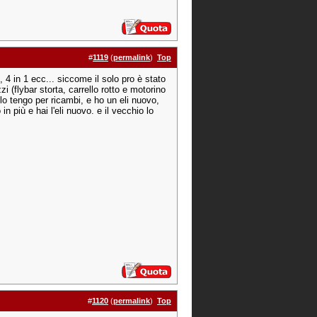
#
1119
(
permalink
)
Top
4 in 1 ecc... siccome il solo pro è stato
i (flybar storta, carrello rotto e motorino
 lo tengo per ricambi, e ho un eli nuovo,
 più e hai l'eli nuovo. e il vecchio lo
#
1120
(
permalink
)
Top