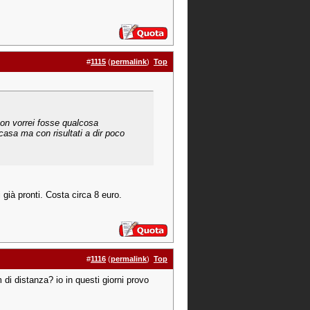
#
1115
(
permalink
)
Top
non vorrei fosse qualcosa
 casa ma con risultati a dir poco
i già pronti. Costa circa 8 euro.
#
1116
(
permalink
)
Top
di distanza? io in questi giorni provo