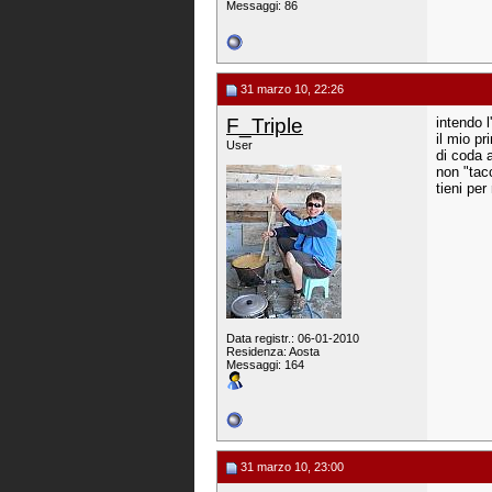
Messaggi: 86
31 marzo 10, 22:26
F_Triple
intendo 
il mio pr
User
di coda a
non "tacc
tieni per
Data registr.: 06-01-2010
Residenza: Aosta
Messaggi: 164
31 marzo 10, 23:00