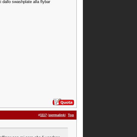
 dallo swashplate alla flybar
#
1117
(
permalink
)
Top