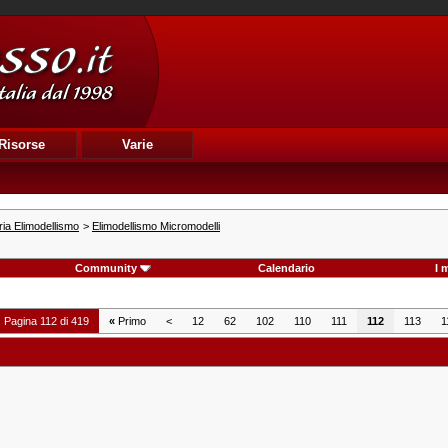
Risorse
Varie
ia Elimodellismo
>
Elimodellismo Micromodelli
Community
Calendario
I 
Pagina 112 di 419
«
Primo
<
12
62
102
110
111
112
113
1