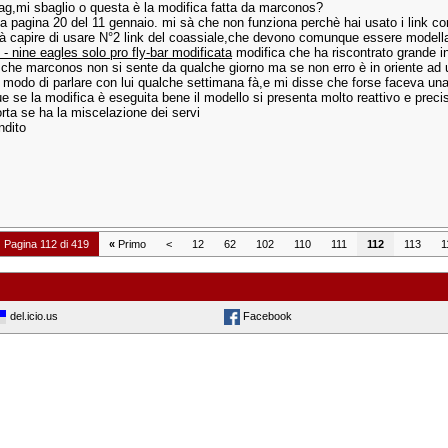
tbag,mi sbaglio o questa è la modifica fatta da marconos?
 a pagina 20 del 11 gennaio. mi sà che non funziona perchè hai usato i link cor
 fà capire di usare N°2 link del coassiale,che devono comunque essere modellat
- nine eagles solo pro fly-bar modificata
modifica che ha riscontrato grande in
 che marconos non si sente da qualche giorno ma se non erro è in oriente ad 
 modo di parlare con lui qualche settimana fà,e mi disse che forse faceva una c
 se la modifica è eseguita bene il modello si presenta molto reattivo e preci
rta se ha la miscelazione dei servi
ndito
Pagina 112 di 419
«
Primo
<
12
62
102
110
111
112
113
1
del.icio.us
Facebook