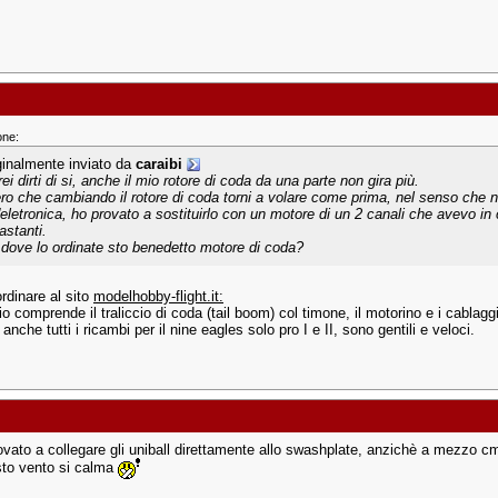
one:
ginalmente inviato da
caraibi
ei dirti di si, anche il mio rotore di coda da una parte non gira più.
ro che cambiando il rotore di coda torni a volare come prima, nel senso che 
l'eletronica, ho provato a sostituirlo con un motore di un 2 canali che avevo in
astanti.
 dove lo ordinate sto benedetto motore di coda?
rdinare al sito
modelhobby-flight.it:
io comprende il traliccio di coda (tail boom) col timone, il motorino e i cablagg
anche tutti i ricambi per il nine eagles solo pro I e II, sono gentili e veloci.
ovato a collegare gli uniball direttamente allo swashplate, anzichè a mezzo cm 
to vento si calma