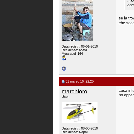
...
com
se la tro
che sec
Data registr.: 06-01-2010
Residenza: Aosta
Messaggi: 164
31 marzo 10, 22:20
marchioro
cosa inte
ho appena
User
Data registr.: 08-03-2010
Residenza: Napoli