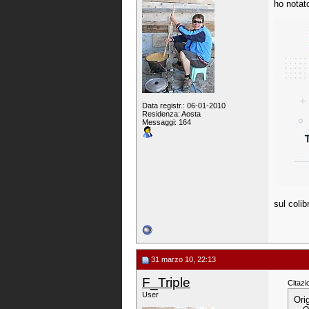
ho notato
Data registr.: 06-01-2010
Residenza: Aosta
Messaggi: 164
sul coli
31 marzo 10, 22:13
F_Triple
Citazi
User
Ori