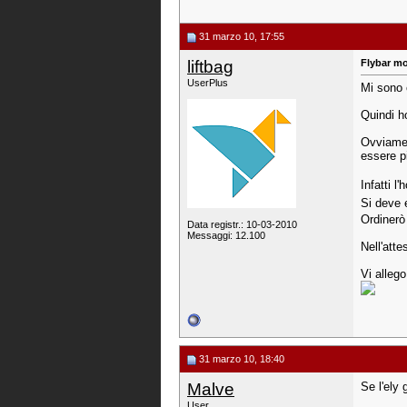
31 marzo 10, 17:55
liftbag
Flybar m
UserPlus
Mi sono 
Quindi ho
Ovviament
essere pi
Infatti l
Si deve 
Ordinerò
Data registr.: 10-03-2010
Messaggi: 12.100
Nell'atte
Vi allego
31 marzo 10, 18:40
Malve
Se l'ely 
User