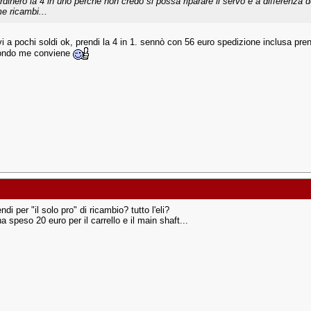
Ordinerò la 4 in uno perché non credo si possa riparare il servo e a differenza 
e ricambi...
vi a pochi soldi ok, prendi la 4 in 1. sennò con 56 euro spedizione inclusa pren
ondo me conviene
ndi per "il solo pro" di ricambio? tutto l'eli?
 speso 20 euro per il carrello e il main shaft...