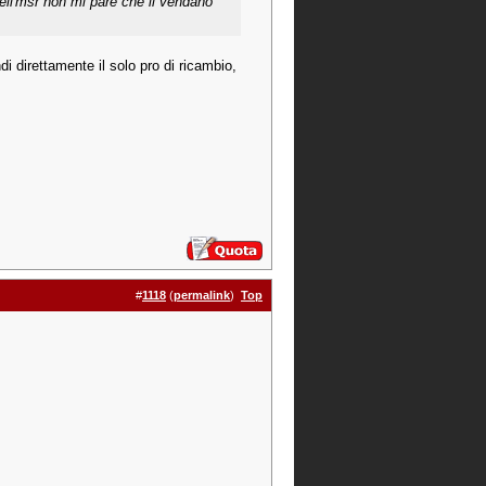
dell'msr non mi pare che li vendano
di direttamente il solo pro di ricambio,
#
1118
(
permalink
)
Top