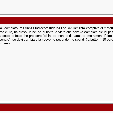
l'eli completo, ma senza radiocomando nè lipo. ovviamente completo di motori, 
imo eli rc, ha preso un bel po' di botte. e visto che dovevo cambiare alcuni pezz
ndato) ho fatto che prendere l'eli intero. non ho risparmiato, ma almeno l'altro
onato". se devi cambiare la ricevente secondo me spendi (la butto lì) 10 euro in
 ricambi.