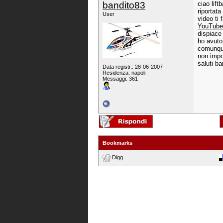
bandito83
ciao lif
riportata
User
video ti
YouTube 
dispiace
ho avuto
comunque
non impo
saluti ba
Data registr.: 28-06-2007
Residenza: napoli
Messaggi: 361
Bookmarks
Digg