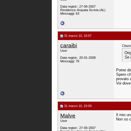
Data registr.: 27-06-2007
Residenza: Arquata Scrivia (AL)
Messaggi: 63
31 marzo 10, 18:57
caraibi
Citazi
User
Ori
Se 
Data registr.: 20-01-2008
Messaggi: 76
Potrei di
Spero ch
provato 
Voi dove
31 marzo 10, 19:09
Malve
Il mio u
Non so co
User
Data registr.: 27-06-2007