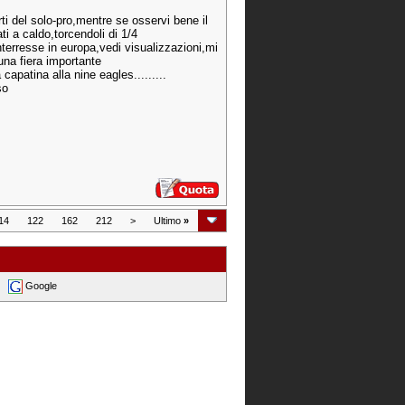
ti del solo-pro,mentre se osservi bene il
i a caldo,torcendoli di 1/4
terresse in europa,vedi visualizzazioni,mi
una fiera importante
apatina alla nine eagles.........
so
14
122
162
212
>
Ultimo
»
Google