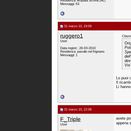
Residenza: Arquata Scrivia (AL)
Messaggi: 63
31 marzo 10, 19:09
ruggero1
Citazi
User
Ori
Potr
Data registr.: 26-03-2010
Residenza: pavullo nel frignano
Spe
Messaggi: 1
del
dev
Voi
Lo puoi o
Il ricamb
Lì hanno 
31 marzo 10, 22:08
F_Triple
avete pr
appena s
User