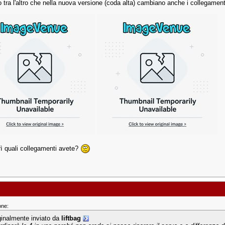
 tra l'altro che nella nuova versione (coda alta) cambiano anche i collegamenti
brì quali collegamenti avete?
one:
ginalmente inviato da
liftbag