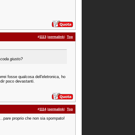
#
1113
(
permalink
)
Top
i coda giusto?
rei fosse qualcosa dell'eletronica, ho
 dir poco devastanti.
#
1114
(
permalink
)
Top
a...pare proprio che non sia spompato!