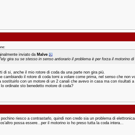
one:
ginalmente inviato da
Malve
l'ely gira su se stesso in senso antiorario il problema è per forza il motorino d
rti di si, anche il mio rotore di coda da una parte non gira più.
e cambiando il rotore di coda torni a volare come prima, nel senso che non vor
a sostituirlo con un motore di un 2 canali che avevo in casa ma con risultati a
 lo ordinate sto benedetto motore di coda?
n pochino riesco a contrastarlo, quindi non credo sia un problema di elettronic
s'altro possa essere...per il motorino io ho preso tutta la coda intera...