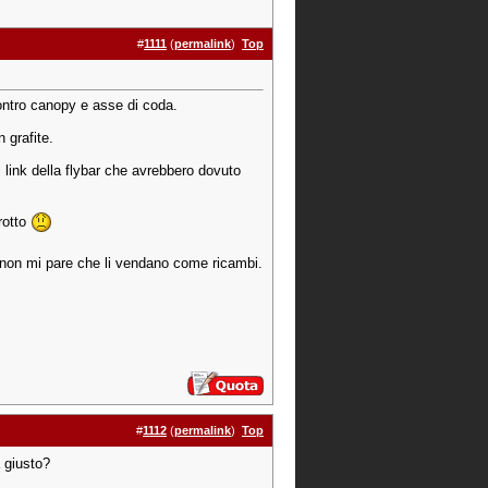
#
1111
(
permalink
)
Top
contro canopy e asse di coda.
n grafite.
i link della flybar che avrebbero dovuto
 rotto
sr non mi pare che li vendano come ricambi.
#
1112
(
permalink
)
Top
a giusto?