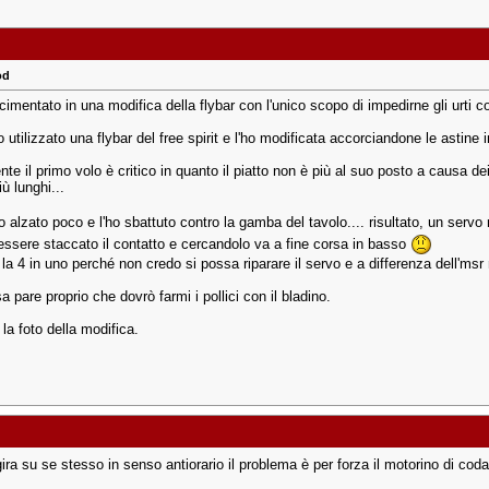
od
cimentato in una modifica della flybar con l'unico scopo di impedirne gli urti 
 utilizzato una flybar del free spirit e l'ho modificata accorciandone le astine i
e il primo volo è critico in quanto il piatto non è più al suo posto a causa de
ù lunghi...
'ho alzato poco e l'ho sbattuto contro la gamba del tavolo.... risultato, un servo
essere staccato il contatto e cercandolo va a fine corsa in basso
 la 4 in uno perché non credo si possa riparare il servo e a differenza dell'm
sa pare proprio che dovrò farmi i pollici con il bladino.
 la foto della modifica.
gira su se stesso in senso antiorario il problema è per forza il motorino di cod