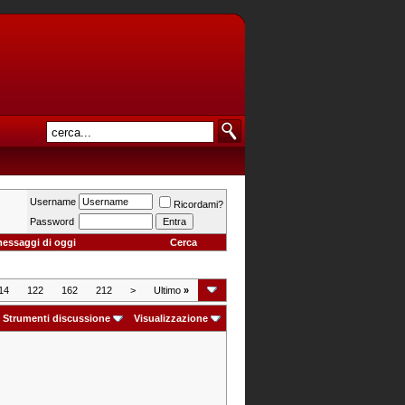
Username
Ricordami?
Password
messaggi di oggi
Cerca
14
122
162
212
>
Ultimo
»
Strumenti discussione
Visualizzazione