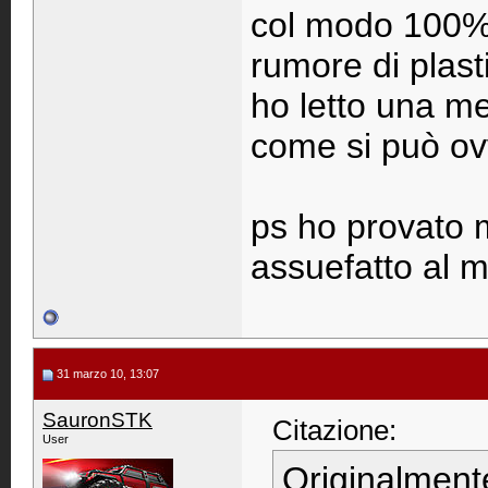
col modo 100% 
rumore di plast
ho letto una m
come si può ov
ps ho provato m
assuefatto al 
31 marzo 10, 13:07
SauronSTK
Citazione:
User
Originalment