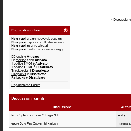
«
Discussione
Regole di scrittura
Non puoi
creare nuove discussioni
Non puoi
rispondere alle discussioni
Non puoi
inserire allegati
Non puoi
modificare i tuoi messaggi
BB code
è
Attivato
Le
faccine
sono
Attivato
Il codice
[IMG]
è
Attivato
Il codice HTML è
Disattivato
Trackbacks
è
Disattivato
Pingbacks
è
Disattivato
Refbacks
è
Disattivato
Regolamento Forum
Discussioni simili
Discussione
Autor
Pro Copter,mini Titan O Eagle 3d
Flaky
eagle 3d o Pro Copter 3d karbon
maurosa