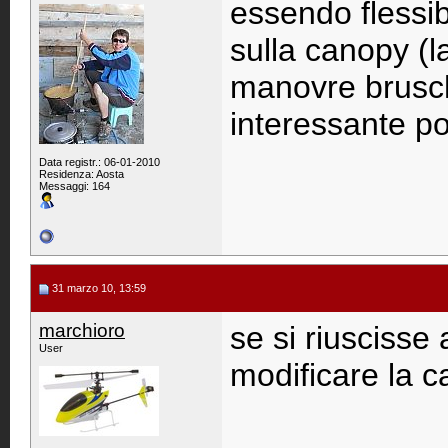
essendo flessib
sulla canopy (l
manovre brusch
interessante po
Data registr.: 06-01-2010
Residenza: Aosta
Messaggi: 164
31 marzo 10, 13:59
marchioro
se si riuscisse
User
modificare la 