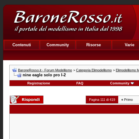
Contenuti
Community
Risorse
Varie
BaroneRosso.it - Forum Modellismo
>
Categoria Elimodellismo
>
Elimodellismo M
nine eagle solo pro I-2
Registrazione
FAQ
Community
Pagina 111 di 419
«
Primo