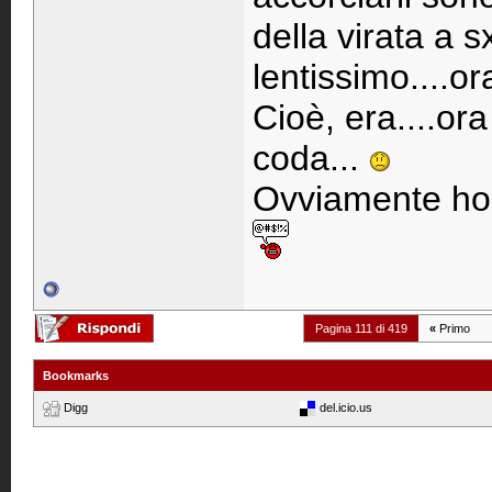
della virata a s
lentissimo....ora
Cioè, era....or
coda...
Ovviamente ho tu
Pagina 111 di 419
«
Primo
Bookmarks
Digg
del.icio.us