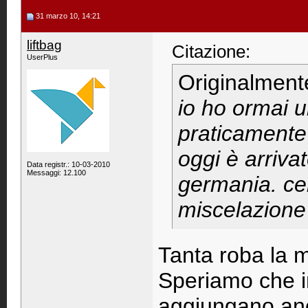
31 marzo 10, 14:21
liftbag
Citazione:
UserPlus
Originalment
io ho ormai 
praticamente 
oggi è arriva
Data registr.: 10-03-2010
Messaggi: 12.100
germania. cer
miscelazione
Tanta roba la m
Speriamo che i
aggiungano anc