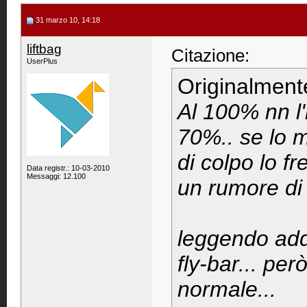
31 marzo 10, 14:18
liftbag
Citazione:
UserPlus
Originalment
Al 100% nn l'
70%.. se lo m
di colpo lo fr
Data registr.: 10-03-2010
Messaggi: 12.100
un rumore di 
leggendo addi
fly-bar... pe
normale...