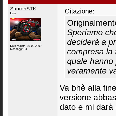
SauronSTK
Citazione:
User
Originalment
Speriamo che
deciderà a p
Data registr.: 30-09-2009
compresa la f
Messaggi: 54
quale hanno 
veramente va
Va bhè alla fin
versione abbas
dato e mi darà