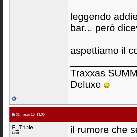
leggendo addiet
bar... però dic
aspettiamo il 
____________
Traxxas SUMM
Deluxe
31 marzo 10, 13:30
F_Triple
il rumore che s
User