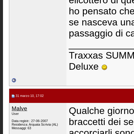
elicottero di qu
ho pensato che 
se nasceva una 
passaggio di ca
____________
Traxxas SUMM
Deluxe
31 marzo 10, 17:02
Malve
Qualche giorno
User
braccetti dei s
Data registr.: 27-06-2007
Residenza: Arquata Scrivia (AL)
Messaggi: 63
accorciarli sono