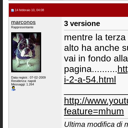
14 febbraio 10, 04:08
marconos
3 versione
Rappresentante
mentre la terza 
alto ha anche s
vai in fondo alla
pagina..........
ht
i-2-a-54.html
Data registr.: 07-02-2009
Residenza: napoli
Messaggi: 1.264
____________
http://www.you
feature=mhum
Ultima modifica di 