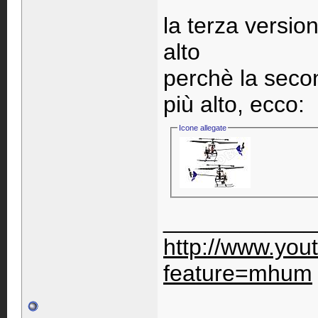
la terza versio
alto
perchè la secon
più alto, ecco:
Icone allegate
____________
http://www.you
feature=mhum