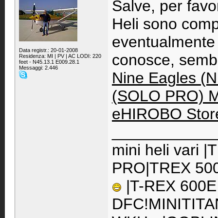
Salve, per favo
Heli sono comp
eventualmente 
Data registr.: 20-01-2008
conosce, sembr
Residenza: MI | PV | AC LODI: 220
feet - N45.13.1 E009.28.1
Messaggi: 2.446
Nine Eagles 
(SOLO PRO) Mi
eHIROBO Stor
____________
mini heli vari
PRO|TREX 500
|T-REX 600E
DFC!MINITITA