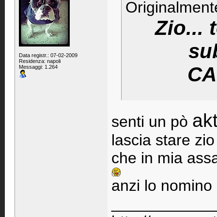
Originalment
Zio...
su
Data registr.: 07-02-2009
Residenza: napoli
CAL
Messaggi: 1.264
ak
senti un pò
lascia stare zio 
che in mia assa
anzi lo nomino m
____________