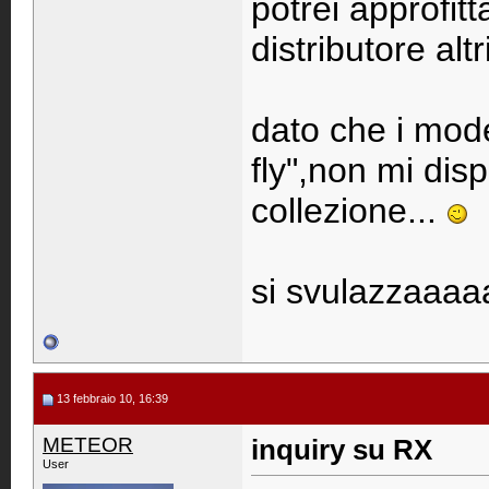
potrei approfit
distributore altr
dato che i mode
fly",non mi dis
collezione...
si svulazzaaaa
13 febbraio 10, 16:39
METEOR
inquiry su RX
User