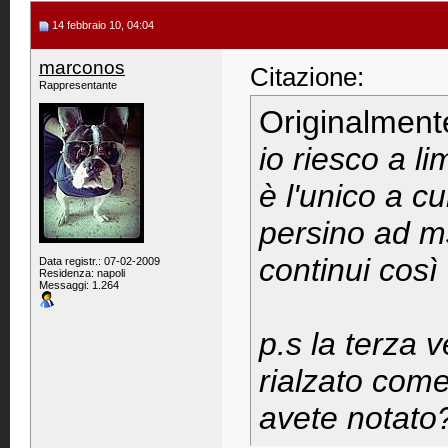
14 febbraio 10, 04:04
marconos
Citazione:
Rappresentante
Originalment
io riesco a l
è l'unico a c
persino ad m
continui così
Data registr.: 07-02-2009
Residenza: napoli
Messaggi: 1.264
p.s la terza 
rialzato com
avete notato