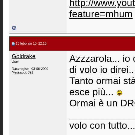
http://www.you
feature=mhum
13 febbraio 10, 22:15
Goldrake
Azzzarola... io
User
di volo io direi.
Data registr.: 03-06-2009
Messaggi: 391
Tanto ormai stà 
esce più...
Ormai è un D
____________
volo con tutto..