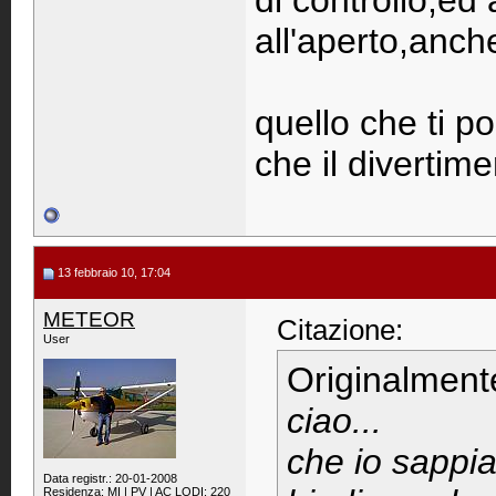
di controllo,ed 
all'aperto,anch
quello che ti p
che il divertime
13 febbraio 10, 17:04
METEOR
Citazione:
User
Originalment
ciao...
che io sappia
Data registr.: 20-01-2008
Residenza: MI | PV | AC LODI: 220