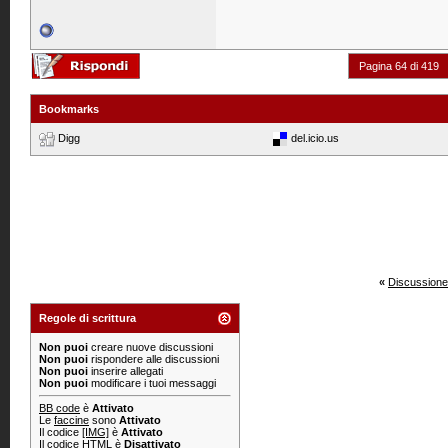
Pagina 64 di 419
Bookmarks
Digg
del.icio.us
«
Discussione
Regole di scrittura
Non puoi
creare nuove discussioni
Non puoi
rispondere alle discussioni
Non puoi
inserire allegati
Non puoi
modificare i tuoi messaggi
BB code
è
Attivato
Le
faccine
sono
Attivato
Il codice
[IMG]
è
Attivato
Il codice HTML è
Disattivato