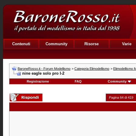
Contenuti
Community
Risorse
Varie
BaroneRosso.it - Forum Modellismo
>
Categoria Elimodellismo
>
Elimodellismo M
nine eagle solo pro I-2
Registrazione
FAQ
Community
Pagina 64 di 419