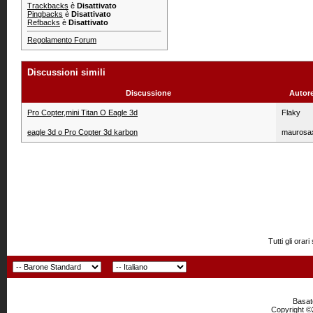
Trackbacks
è
Disattivato
Pingbacks
è
Disattivato
Refbacks
è
Disattivato
Regolamento Forum
Discussioni simili
Discussione
Autor
Pro Copter,mini Titan O Eagle 3d
Flaky
eagle 3d o Pro Copter 3d karbon
maurosa
Tutti gli or
Basato
Copyright ©2