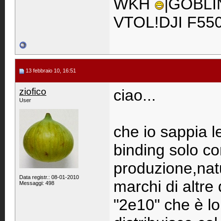
WKH
|GOBLI
VTOL!DJI F55
13 febbraio 10, 16:51
ziofico
ciao...
User
che io sappia l
binding solo co
produzione,nat
Data registr.: 08-01-2010
marchi di altre 
Messaggi: 498
"2e10" che è lo