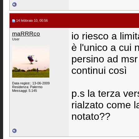
14 febbraio 10, 00:56
maRRRco
io riesco a lim
User
è l'unico a cui
persino ad msr
continui così
Data registr.: 13-06-2009
Residenza: Palermo
p.s la terza ve
Messaggi: 5.145
rialzato come 
notato??