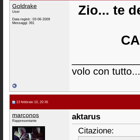
Goldrake
Zio... te 
User
Data registr.: 03-06-2009
Messaggi: 391
CAL
____________
volo con tutto..
13 febbraio 10, 20:36
marconos
aktarus
Rappresentante
Citazione: