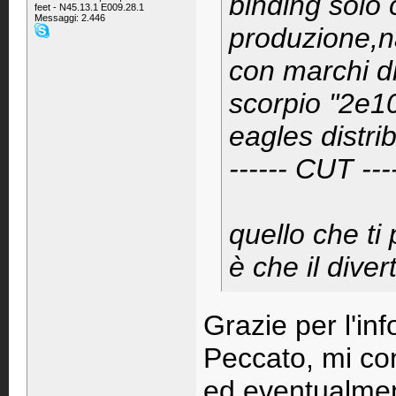
binding solo 
feet - N45.13.1 E009.28.1
Messaggi: 2.446
produzione,n
con marchi di 
scorpio "2e10
eagles distri
------ CUT ---
quello che ti
è che il diver
Grazie per l'inf
Peccato, mi co
ed eventualmen