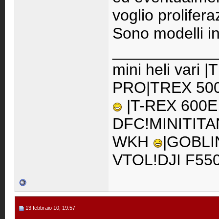
voglio prolifera
Sono modelli int
____________
mini heli vari
PRO|TREX 500
|T-REX 600E
DFC!MINITITA
WKH
|GOBLI
VTOL!DJI F55
13 febbraio 10, 19:57