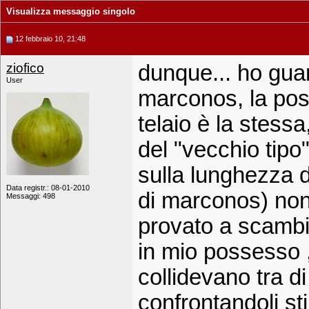
Visualizza messaggio singolo
12 febbraio 10, 21:48
ziofico
dunque... ho guar
User
marconos, la posi
telaio è la stess
del "vecchio tipo
sulla lunghezza d
Data registr.: 08-01-2010
di marconos) no
Messaggi: 498
provato a scambi
in mio possesso ,
collidevano tra di 
confrontandoli st