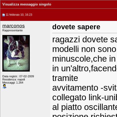
Visualizza messaggio singolo
11 febbraio 10, 16:23
marconos
dovete sapere
Rappresentante
ragazzi dovete sa
modelli non sono a
minuscole,che in
in un'altro,facen
tramite
Data registr.: 07-02-2009
Residenza: napoli
Messaggi: 1.264
avvitamento -svi
collegato link-uni
al piatto oscilla
posizione richies