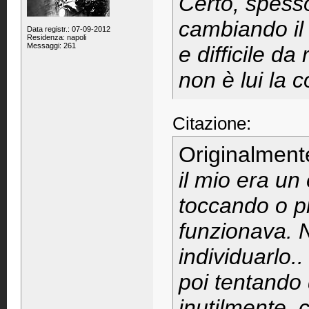
Certo, spesso
cambiando il 
Data registr.: 07-09-2012
Residenza: napoli
Messaggi: 261
e difficile d
non è lui la c
Citazione:
Originalment
il mio era un 
toccando o p
funzionava. 
individuarlo..
poi tentando 
inutilmente, 