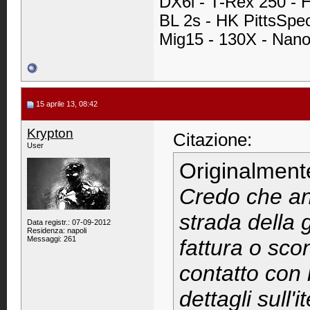
DX6i -
T-Rex 250 - 
BL 2s - HK PittsSpe
Mig15 - 130X - Nan
15 aprile 13, 08:42
Krypton
Citazione:
User
Originalment
Credo che an
strada della 
Data registr.: 07-09-2012
Residenza: napoli
Messaggi: 261
fattura o scon
contatto con i
dettagli sull'