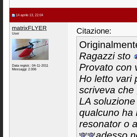
14 aprile 13, 22:04
matrixFLYER
Citazione:
User
Originalment
Ragazzi sto
Provato con v
Data registr.: 04-11-2011
Messaggi: 2.006
Ho letto vari
scriveva che g
LA soluzione 
qualcuno ha r
resonator o a
adesso no