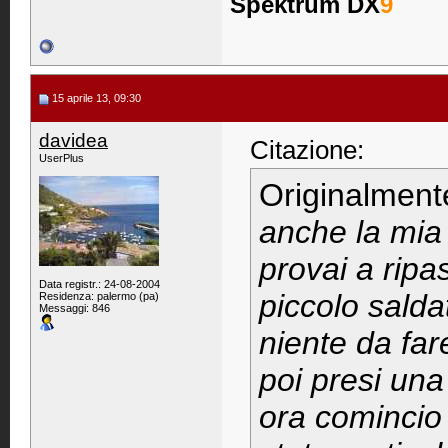
Spektrum DX
9
15 aprile 13, 09:30
davidea
Citazione:
UserPlus
Originalment
anche la mia
provai a ripa
Data registr.: 24-08-2004
piccolo salda
Residenza: palermo (pa)
Messaggi: 846
niente da fare
poi presi una 
ora comincio 