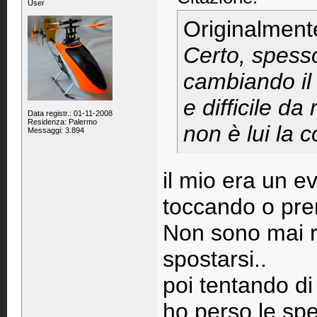
User
Originalment
Certo, spesso
cambiando il 
e difficile d
Data registr.: 01-11-2008
Residenza: Palermo
non è lui la c
Messaggi: 3.894
il mio era un ev
toccando o pre
Non sono mai ri
spostarsi..
poi tentando di
ho perso le sp