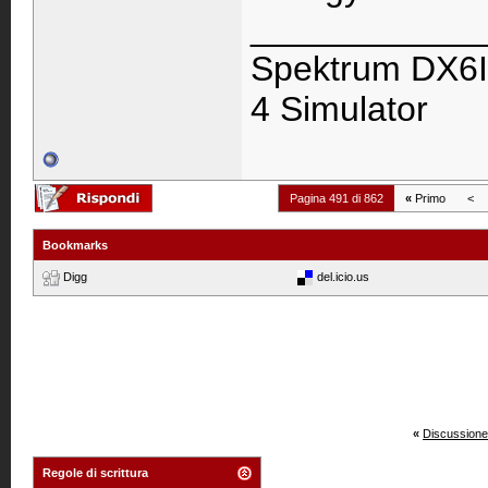
____________
Spektrum DX6I
4 Simulator
Pagina 491 di 862
«
Primo
<
Bookmarks
Digg
del.icio.us
«
Discussione
Regole di scrittura