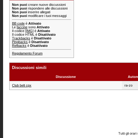
Non puoi
creare nuove discussioni
Non puoi
rispondere alle discussioni
Non puoi
inserire allegati
Non puoi
modificare i tuoi messaggi
BB code
è
Attivato
Le
faccine
sono
Attivato
Il codice
[IMG]
è
Attivato
Il codice HTML è
Disattivato
Trackbacks
è
Disattivato
Pingbacks
è
Disattivato
Refbacks
è
Disattivato
Regolamento Forum
Discussioni simili
Discussione
Autor
Club belt cpx
ra-zo
Tutti gli or