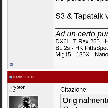
S3 & Tapatalk 
____________
Ad un certo pun
DX6i -
T-Rex 250 - 
BL 2s - HK PittsSpe
Mig15 - 130X - Nan
15 aprile 13, 09:52
Krypton
Citazione:
User
Originalment