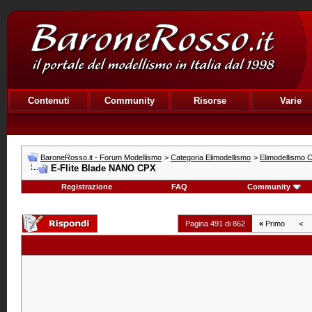
Contenuti
Community
Risorse
Varie
BaroneRosso.it - Forum Modellismo
>
Categoria Elimodellismo
>
Elimodellismo C
E-Flite Blade NANO CPX
Registrazione
FAQ
Community
Pagina 491 di 862
«
Primo
<