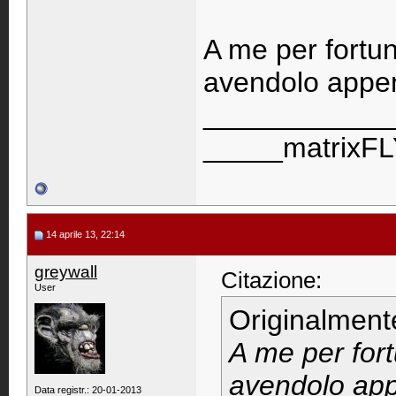
A me per fortu
avendolo appen
____________
_____matrixF
14 aprile 13, 22:14
greywall
Citazione:
User
Originalment
A me per for
avendolo app
Data registr.: 20-01-2013