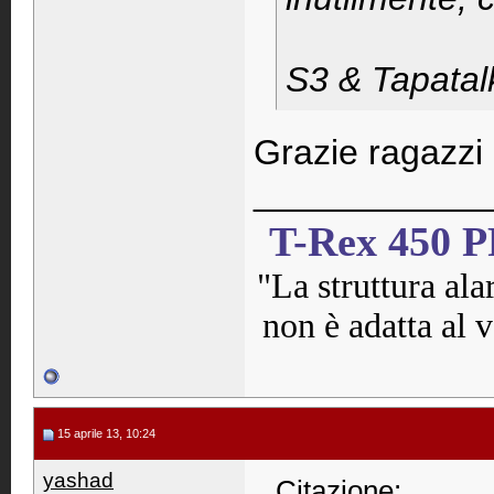
S3 & Tapatal
Grazie ragazzi
____________
T-Rex 450 
"La struttura ala
non è adatta al v
15 aprile 13, 10:24
yashad
Citazione: