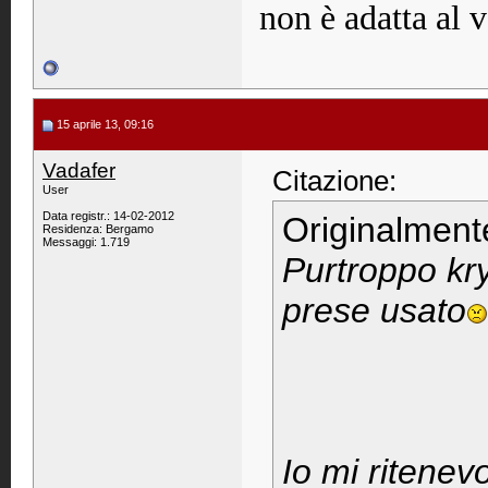
non è adatta al v
15 aprile 13, 09:16
Vadafer
Citazione:
User
Data registr.: 14-02-2012
Originalment
Residenza: Bergamo
Messaggi: 1.719
Purtroppo kry
prese usato
Io mi ritenevo