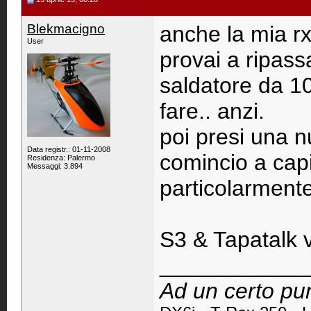
Blekmacigno
anche la mia r
User
provai a ripass
saldatore da 10
fare.. anzi.
poi presi una nu
Data registr.: 01-11-2008
comincio a capi
Residenza: Palermo
Messaggi: 3.894
particolarmente
S3 & Tapatalk 
____________
Ad un certo pun