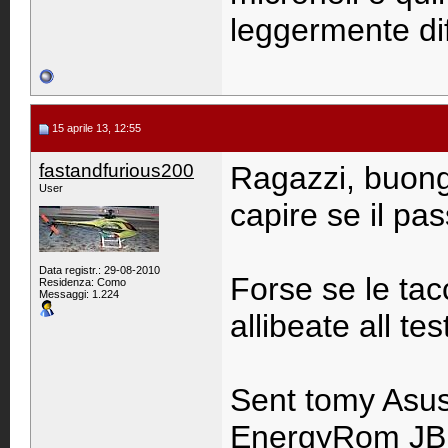
leggermente diff
15 aprile 13, 12:55
fastandfurious200
Ragazzi, buong
User
capire se il pa
Data registr.: 29-08-2010
Forse se le ta
Residenza: Como
Messaggi: 1.224
allibeate all t
Sent tomy Asu
EnergyRom JB 