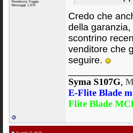
Residenza: Foggia
Messaggi: 1.979
Credo che anch
della garanzia,
scontrino recent
venditore che gli
seguire.
____________
Syma S107G
,
M
E-Flite Blade 
Flite Blade MC
15 aprile 13, 08:26