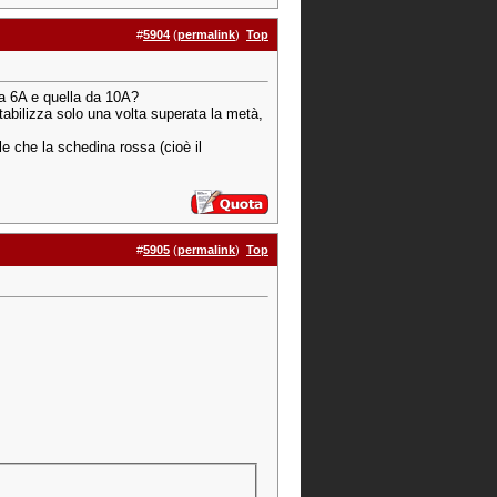
#
5904
(
permalink
)
Top
da 6A e quella da 10A?
tabilizza solo una volta superata la metà,
e che la schedina rossa (cioè il
#
5905
(
permalink
)
Top