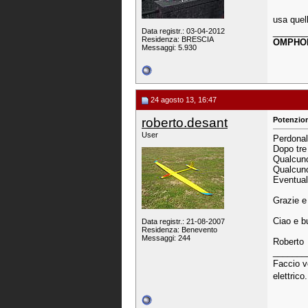
usa quel
Data registr.: 03-04-2012
_______
Residenza: BRESCIA
OMPHO
Messaggi: 5.930
24 agosto 13, 16:47
roberto.desant
Potenzio
User
Perdonal
Dopo tre 
Qualcuno
Qualcuno
Eventua
Grazie e
Ciao e bu
Data registr.: 21-08-2007
Residenza: Benevento
Messaggi: 244
Roberto
_______
Faccio vo
elettrico