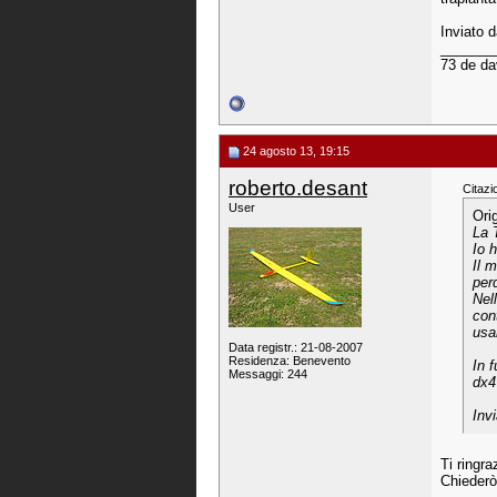
Inviato 
_______
73 de da
24 agosto 13, 19:15
roberto.desant
Citazi
User
Ori
La 
Io 
Il 
per
Nel
con
usa
Data registr.: 21-08-2007
Residenza: Benevento
In 
Messaggi: 244
dx4
Inv
Ti ringra
Chiederò