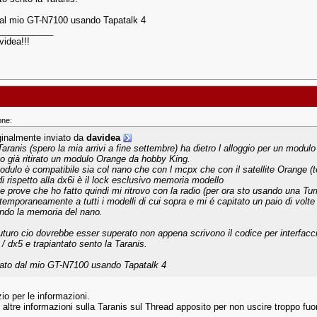
dal mio GT-N7100 usando Tapatalk 4
___________
videa!!!
one:
ginalmente inviato da
davidea
Taranis (spero la mia arrivi a fine settembre) ha dietro l alloggio per un modulo
ho già ritirato un modulo Orange da hobby King.
modulo è compatibile sia col nano che con l mcpx che con il satellite Orange (
di rispetto alla dx6i è il lock esclusivo memoria modello
le prove che ho fatto quindi mi ritrovo con la radio (per ora sto usando una Tu
temporaneamente a tutti i modelli di cui sopra e mi é capitato un paio di volte d
ndo la memoria del nano.
futuro cio dovrebbe esser superato non appena scrivono il codice per interfac
 / dx5 e trapiantato sento la Taranis.
iato dal mio GT-N7100 usando Tapatalk 4
zio per le informazioni.
 altre informazioni sulla Taranis sul Thread apposito per non uscire troppo fuo