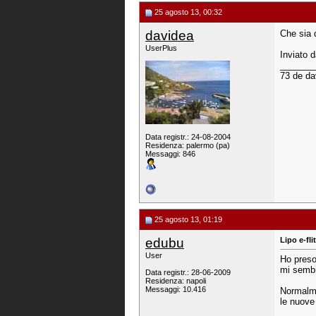
25 agosto 13, 00:32
davidea
Che sia 
UserPlus
Inviato 
_______
73 de da
Data registr.: 24-08-2004
Residenza: palermo (pa)
Messaggi: 846
25 agosto 13, 01:19
edubu
Lipo e-fli
User
Ho preso
mi sembr
Data registr.: 28-06-2009
Residenza: napoli
Messaggi: 10.416
Normalme
le nuove 