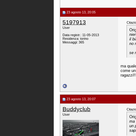
23 agosto 13, 20:05
5197913
Citazi
User
Ori
nie
Data registr.: 11-05-2013
Residenza: torino
il 
Messaggi: 365
no 
se 
ma quale
come un 
ragazzi!!
23 agosto 13, 20:07
Buddyclub
Citazi
User
Ori
ma 
un 
sapr