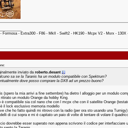
___________
 - Formosa - Extra300 - F86 - MkII - Swift2 - HK190 - Mcpx V2 - Msrx - 130X
one:
ginalmente inviato da
roberto.desant
lcuno sa se la Taranis ha un modulo compatibile con Spektrum?
ntualmente dove posso comprare la DX8 ad un prezzo buono?
s (spero la mia arrivi a fine settembre) ha dietro l alloggio per un modulo comp
à ritirato un modulo Orange da hobby King.
o è compatibile sia col nano che con l mcpx che con il satellite Orange (testat
i è il lock esclusivo memoria modello
ove che ho fatto quindi mi ritrovo con la radio (per ora sto usando una Turni
odelli di cui sopra e mi é capitato un paio di volte di tentare di volare il quad
o cio dovrebbe esser superato non appena scrivono il codice per interfacciare
to sento la Taranis.