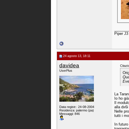
_______
Piper J3
24 agosto 13, 18:11
davidea
Citazi
UserPlus
Ori
Qua
Eve
La Tarani
Io ho gi
Il modul
alla dx6
Data registr.: 24-08-2004
Residenza: palermo (pa)
Nelle pr
Messaggi: 846
tutti i m
In futur
trapianta