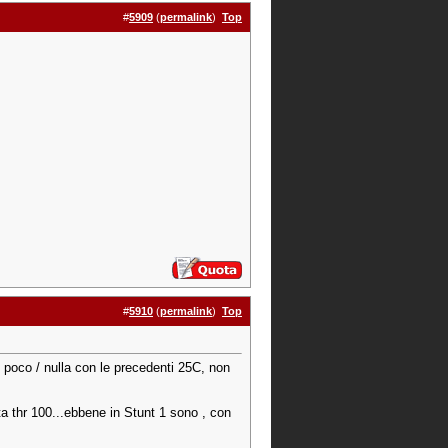
#
5909
(
permalink
)
Top
#
5910
(
permalink
)
Top
 poco / nulla con le precedenti 25C, non
a thr 100...ebbene in Stunt 1 sono , con