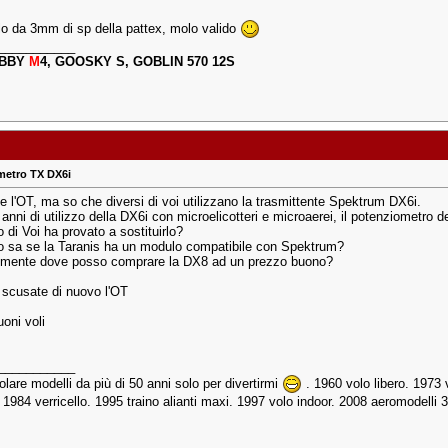
lo da 3mm di sp della pattex, molo valido
___________
BBY
M
4, GOOSKY S, GOBLIN 570 12S
metro TX DX6i
e l'OT, ma so che diversi di voi utilizzano la trasmittente Spektrum DX6i.
anni di utilizzo della DX6i con microelicotteri e microaerei, il potenziometro d
 di Voi ha provato a sostituirlo?
 sa se la Taranis ha un modulo compatibile con Spektrum?
lmente dove posso comprare la DX8 ad un prezzo buono?
 scusate di nuovo l'OT
oni voli
___________
lare modelli da più di 50 anni solo per divertirmi
. 1960 volo libero. 1973 
. 1984 verricello. 1995 traino alianti maxi. 1997 volo indoor. 2008 aeromodelli 