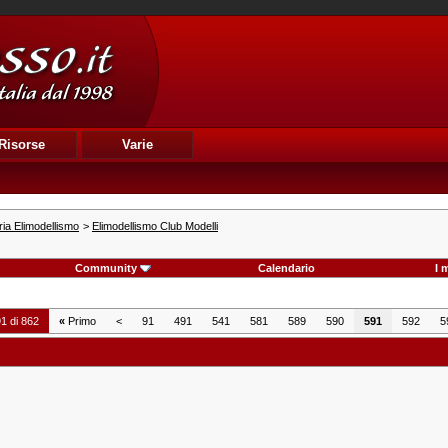
Risorse
Varie
ia Elimodellismo
>
Elimodellismo Club Modelli
Community
Calendario
I 
1 di 862
«
Primo
<
91
491
541
581
589
590
591
592
5