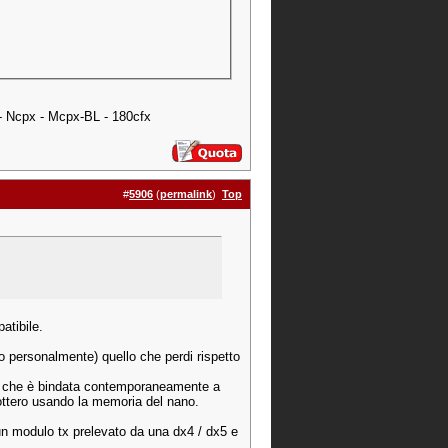
 - Ncpx - Mcpx-BL - 180cfx
#
5906
(
permalink
)
Top
atibile.
o personalmente) quello che perdi rispetto
gy) che è bindata contemporaneamente a
ricottero usando la memoria del nano.
 un modulo tx prelevato da una dx4 / dx5 e