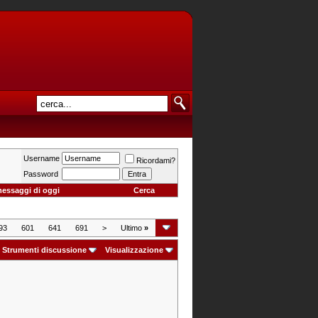
Username
Ricordami?
Password
messaggi di oggi
Cerca
93
601
641
691
>
Ultimo
»
Strumenti discussione
Visualizzazione