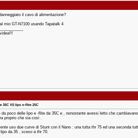
danneggiato il cavo di alimentazione?
dal mio GT-N7100 usando Tapatalk 4
___________
videa!!!
te 35C VS lipo e-flite 25C
 da poco delle lipo e -flite da 35C e , nonostante avessi letto che cambiavano
a proprio che sia così .
nte uso due curve di Stunt con il Nano : una tutta thr 75 ed una seconda tutt
lipo da 35 , sceso a thr 70.