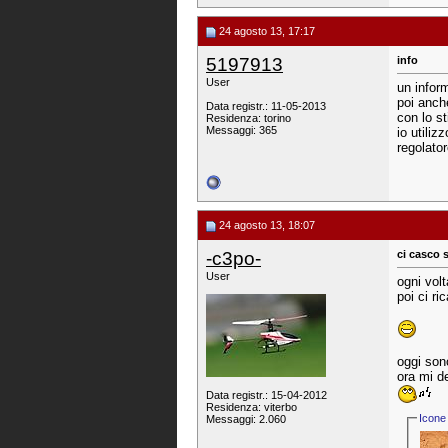
24 agosto 13, 17:17
5197913
info
User
un infor
poi anch
Data registr.: 11-05-2013
con lo s
Residenza: torino
Messaggi: 365
io utili
regolato
24 agosto 13, 18:07
-c3po-
ci casco 
User
ogni vol
poi ci ri
oggi sono
ora mi de
Data registr.: 15-04-2012
Residenza: viterbo
Icone 
Messaggi: 2.060