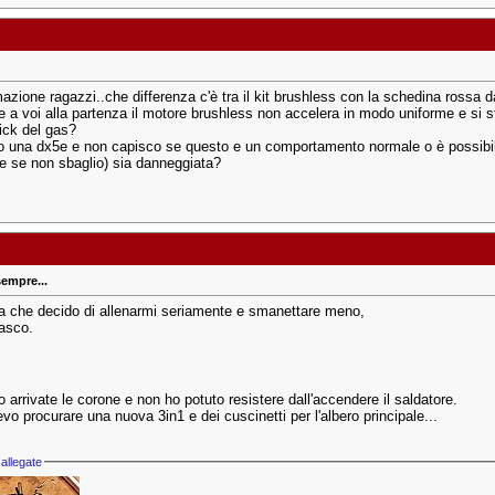
mazione ragazzi..che differenza c'è tra il kit brushless con la schedina rossa 
e a voi alla partenza il motore brushless non accelera in modo uniforme e si s
tick del gas?
zzo una dx5e e non capisco se questo e un comportamento normale o è possibil
re se non sbaglio) sia danneggiata?
sempre...
ta che decido di allenarmi seriamente e smanettare meno,
casco.
 arrivate le corone e non ho potuto resistere dall'accendere il saldatore.
vo procurare una nuova 3in1 e dei cuscinetti per l'albero principale...
allegate