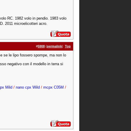
volo RC. 1982 volo in pendio. 1983 volo
3D. 2011 microelicotteri acro.
#
5908
(
permalink
)
Top
e se le lipo fossero spompe, ma non lo
sso negativo con il modello in terra si
px Mild
/
nano cpx Wild
/
mcpx C05M
/