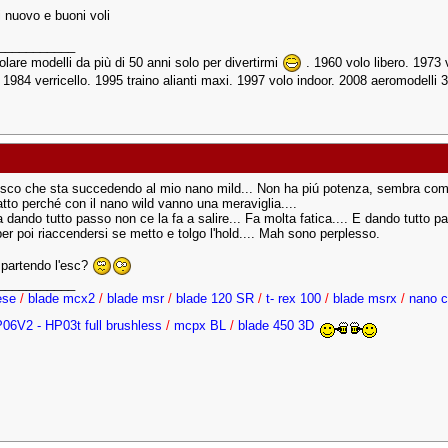
i nuovo e buoni voli
___________
lare modelli da più di 50 anni solo per divertirmi
. 1960 volo libero. 1973 
. 1984 verricello. 1995 traino alianti maxi. 1997 volo indoor. 2008 aeromodelli 
sco che sta succedendo al mio nano mild... Non ha piú potenza, sembra com
atto perché con il nano wild vanno una meraviglia....
a dando tutto passo non ce la fa a salire... Fa molta fatica.... E dando tutto pa
er poi riaccendersi se metto e tolgo l'hold.... Mah sono perplesso.
 partendo l'esc?
___________
nese
/
blade mcx2
/
blade msr
/
blade 120 SR
/
t- rex 100
/
blade msrx
/
nano c
06V2 - HP03t full brushless
/
mcpx BL
/
blade 450 3D