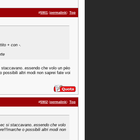
#
5901
(
permalink
)
Top
tito + con -.
rte
si staccavano..essendo che volo un pèo
possibili altri modi non saprei fate voi
#
5902
(
permalink
)
Top
sec si staccavano..essendo che volo
e!!!marche o possibili altri modi non