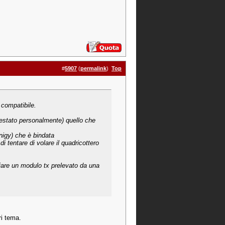
#
5907
(
permalink
)
Top
 compatibile.
testato personalmente) quello che
rnigy) che è bindata
i tentare di volare il quadricottero
ciare un modulo tx prelevato da una
ri tema.