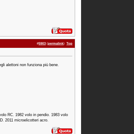
#
5903
(
permalink
)
Top
egli alettoni non funziona più bene.
volo RC. 1982 volo in pendio. 1983 volo
3D. 2011 microelicotteri acro.