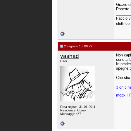
Grazie d
Roberto
_______
Faccio vo
elettrico
25 agosto 13, 00:29
yashad
Non capi
sono aff
User
In pratic
spegne p
Che stia
_______
3 ch ci
mcpx HP
Data registr.: 31-01-2011
Residenza: Como
Messaggi: 487