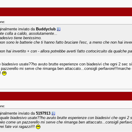
one:
ginalmente inviato da
Buddyclub
nte colla a caldo, assolutamente...
biadesivo tiene benissimo.
non sono le batterie che ti hanno fatto bruciare l'esc, a meno che non hai inver
non hai invertito + con - allora potrebbe averti fatto cortocircuito da qualche pa
 biadesivo usate??ho avuto brutte esperienze con biadesivi che ogni 2 sec 
pazzerello mi serve che rimanga ben attaccato...consigli perfavore!!!marche o 
!
one:
ginalmente inviato da
5197913
quale biadesivo usate??ho avuto brutte esperienze con biadesivi che ogni 2 
pèo come un pazzerello mi serve che rimanga ben attaccato...consigli perfavor
ei fate voi ragazzi!!!