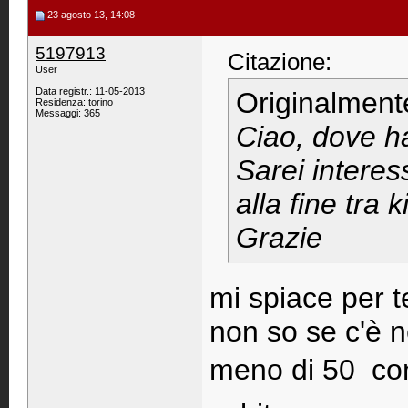
23 agosto 13, 14:08
5197913
Citazione:
User
Data registr.: 11-05-2013
Originalment
Residenza: torino
Messaggi: 365
Ciao, dove ha
Sarei interes
alla fine tra
Grazie
mi spiace per 
non so se c'è 
meno di 50  co