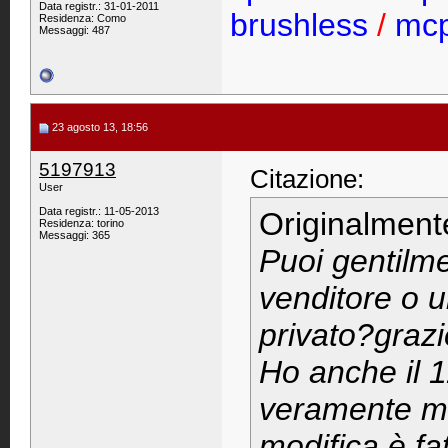
Data registr.: 31-01-2011
brushless
/
mcp
Residenza: Como
Messaggi: 487
23 agosto 13, 18:56
5197913
Citazione:
User
Data registr.: 11-05-2013
Originalment
Residenza: torino
Messaggi: 365
Puoi gentilm
venditore o 
privato?grazi
Ho anche il 1
veramente mo
modifica è fatt