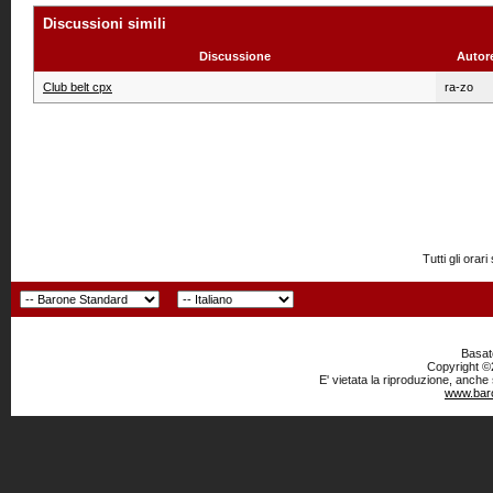
Discussioni simili
Discussione
Autor
Club belt cpx
ra-zo
Tutti gli or
Basato
Copyright ©2
E' vietata la riproduzione, anche
www.baro