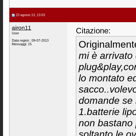
23 agosto 13, 13:03
airon11
Citazione:
User
Data registr.: 09-07-2013
Originalment
Messaggi: 15
mi è arrivato
plug&play,co
lo montato e
sacco..volevo
domande se m
1.batterie l
non bastano p
soltanto le 