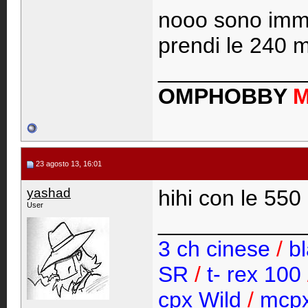
nooo sono imme
prendi le 240 
____________
OMPHOBBY
23 agosto 13, 16:01
yashad
hihi con le 550
User
____________
3 ch cinese
/
bl
SR
/
t- rex 100
cpx Wild
/
mcp