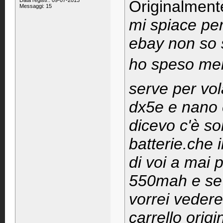
Data registr.: 09-07-2013
Originalment
Messaggi: 15
mi spiace pe
ebay non so 
ho speso meno
serve per vol
dx5e e nano 
dicevo c'è so
batterie.che 
di voi a mai 
550mah e se 
vorrei vedere
carrello orig