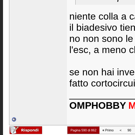
niente colla a 
il biadesivo ti
no non sono le 
l'esc, a meno c
se non hai inver
fatto cortocirc
____________
OMPHOBBY
Pagina 590 di 862
«
Primo
<
90