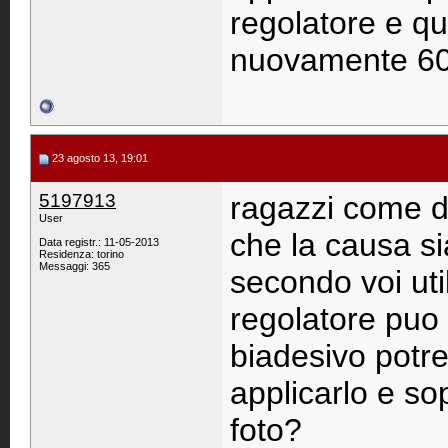
regolatore e qu
nuovamente 60 
23 agosto 13, 19:01
5197913
ragazzi come di
User
che la causa sia
Data registr.: 11-05-2013
Residenza: torino
Messaggi: 365
secondo voi util
regolatore puo 
biadesivo pot
applicarlo e so
foto?