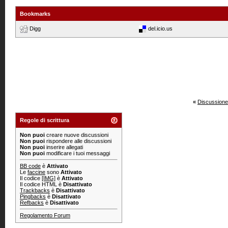
Bookmarks
Digg
del.icio.us
«
Discussione
Regole di scrittura
Non puoi
creare nuove discussioni
Non puoi
rispondere alle discussioni
Non puoi
inserire allegati
Non puoi
modificare i tuoi messaggi
BB code
è
Attivato
Le
faccine
sono
Attivato
Il codice
[IMG]
è
Attivato
Il codice HTML è
Disattivato
Trackbacks
è
Disattivato
Pingbacks
è
Disattivato
Refbacks
è
Disattivato
Regolamento Forum