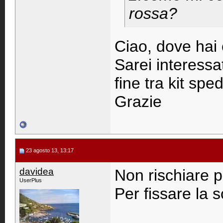
rossa?
Ciao, dove hai 
Sarei interessa
fine tra kit sp
Grazie
23 agosto 13, 13:17
davidea
Non rischiare 
UserPlus
Per fissare la 