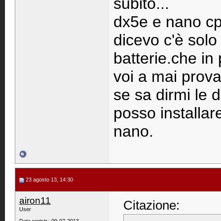
subito...
dx5e e nano cp
dicevo c'è solo
batterie.che in
voi a mai prova
se sa dirmi le 
posso installare
nano.
23 agosto 13, 14:30
airon11
Citazione:
User