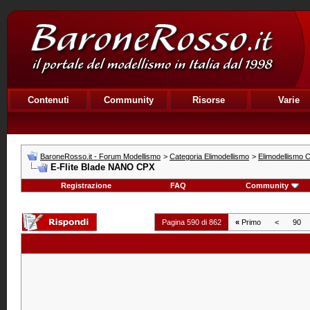
Contenuti
Community
Risorse
Varie
BaroneRosso.it - Forum Modellismo
>
Categoria Elimodellismo
>
Elimodellismo C
E-Flite Blade NANO CPX
Registrazione
FAQ
Community
Pagina 590 di 862
«
Primo
<
90