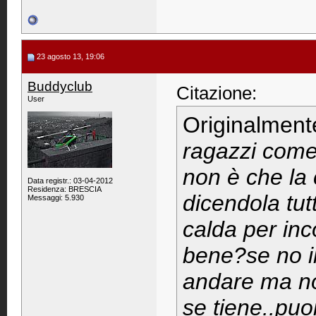
23 agosto 13, 19:06
Buddyclub
Citazione:
User
Originalment
ragazzi come 
non è che la 
Data registr.: 03-04-2012
Residenza: BRESCIA
dicendola tut
Messaggi: 5.930
calda per inc
bene?se no il
andare ma no
se tiene..puo