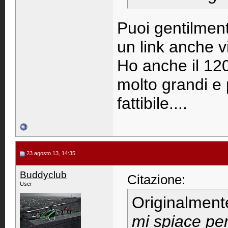
Puoi gentilmen
un link anche 
Ho anche il 12
molto grandi e 
fattibile....
23 agosto 13, 14:35
Buddyclub
Citazione:
User
Originalment
mi spiace pe