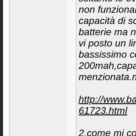
non funziona
capacità di s
batterie ma 
vi posto un l
bassissimo co
200mah,capac
menzionata.m
http://www.b
61723.html
2.come mi con