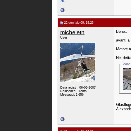
22 gennaio 09, 15:23
micheletn
Bene..
User
avanti a 
Motore m
Nel detta
Icone 
Data registr.: 06-03-2007
Residenza: Trento
Messaggi: 1.656
_______
Glasfluge
Alexande