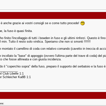
. è anche grazie ai vostri consigli se e come tutto procede!
, la fuso è quasi finita.
 ho finito l'incollaggio di tutti i bowden in fuso e gli ultimi rinforzi. Questo è fin
0 min. Tutto il resto solo vinilica. Speriamo che non si smonti !!!!!!!
montato il carrellino di coda con relativo comando (cavetto in treccia di accia
 incollato la "base" di appoggio (ovvero l'ultima parte del trave di coda) del
to che fosse allineata e con giusta incidenza.
o il "coperchio sopra" della fuso, preparo il supporto del serbatoio e la fuso è 
___________
l Club Libelle 1:1
r Schleicher Ka8B 1:1
one: