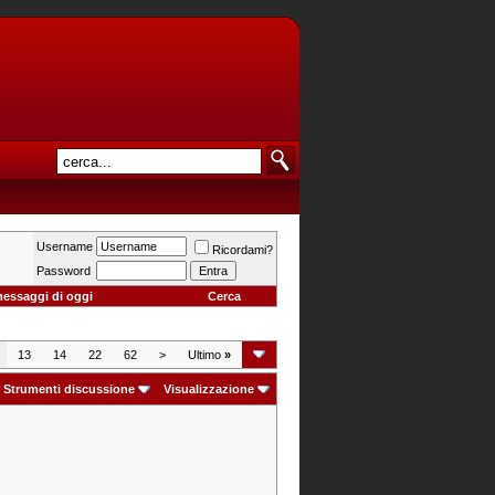
Username
Ricordami?
Password
messaggi di oggi
Cerca
13
14
22
62
>
Ultimo
»
Strumenti discussione
Visualizzazione