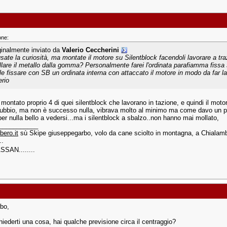
one:
ginalmente inviato da
Valerio Ceccherini
sate la curiosità, ma montate il motore su Silentblock facendoli lavorare a tr
llare il metallo dalla gomma? Personalmente farei l'ordinata parafiamma fissa su
le fissare con SB un ordinata interna con attaccato il motore in modo da far l
erio
montato proprio 4 di quei silentblock che lavorano in tazione, e quindi il moto
ubbio, ma non è successo nulla, vibrava molto al minimo ma come davo un pe
per nulla bello a vedersi...ma i silentblock a sbalzo..non hanno mai mollato,
___________
bero.it
sù Skipe giuseppegarbo, volo da cane sciolto in montagna, a Chialambe
..
ASSAN........
bo,
hiederti una cosa, hai qualche previsione circa il centraggio?