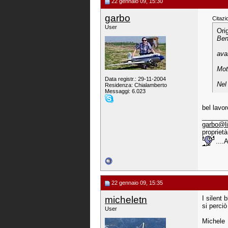
22 gennaio 09, 15:30
garbo
Citazi
User
Ori
Ben
avan
Mot
Data registr.: 29-11-2004
Nel 
Residenza: Chialamberto
Messaggi: 6.023
bel lavo
_______
garbo@li
proprietà
....
22 gennaio 09, 15:35
micheletn
I silent 
si perciò
User
Michele