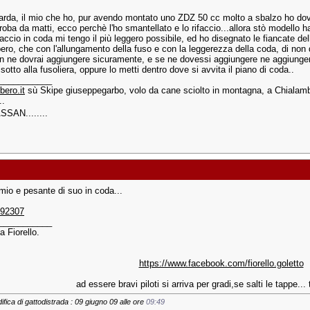
uarda, il mio che ho, pur avendo montato uno ZDZ 50 cc molto a sbalzo ho dov
roba da matti, ecco perchè l'ho smantellato e lo rifaccio...allora stò model
faccio in coda mi tengo il più leggero possibile, ed ho disegnato le fiancate de
pero, che con l'allungamento della fuso e con la leggerezza della coda, di non
on ne dovrai aggiungere sicuramente, e se ne dovessi aggiungere ne aggiunge
 sotto alla fusoliera, oppure lo metti dentro dove si avvita il piano di coda..
___________
bero.it
sù Skipe giuseppegarbo, volo da cane sciolto in montagna, a Chialambe
..
ASSAN........
 mio e pesante di suo in coda...
 92307
___________
a Fiorello.
https://www.facebook.com/fiorello.goletto
ad essere bravi piloti si arriva per gradi,se salti le tappe... t
ifica di gattodistrada : 09 giugno 09 alle ore
09:49