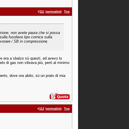
#
111
(
permalink
)
Top
azione, non avete paura che si possa
lla fusoliera tipo cornice sulla
avorare i SB in compressione.
re era a sbalzo sù questi, ed avevo lo
lo di gas non vibrava più, però al minimo
rto, dove ora abito, sù un prato di mia
#
112
(
permalink
)
Top