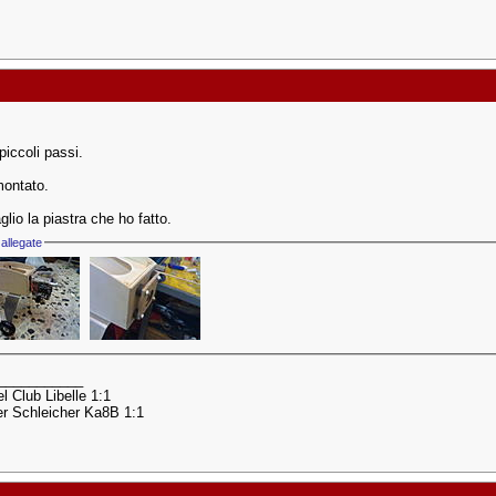
piccoli passi.
ontato.
glio la piastra che ho fatto.
allegate
___________
l Club Libelle 1:1
r Schleicher Ka8B 1:1