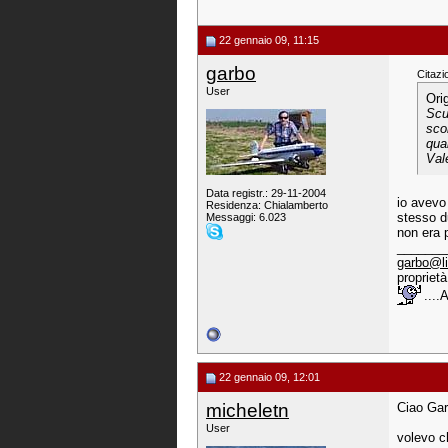
22 gennaio 09, 11:15
garbo
Citazi
User
Ori
Scu
sco
qua
Val
Data registr.: 29-11-2004
io avevo 
Residenza: Chialamberto
stesso d
Messaggi: 6.023
non era 
_______
garbo@li
proprietà
....
22 gennaio 09, 12:01
micheletn
Ciao Gar
User
volevo c