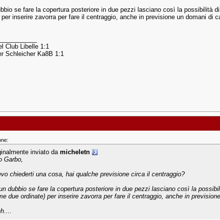
bio se fare la copertura posteriore in due pezzi lasciano così la possibilità d
) per inserire zavorra per fare il centraggio, anche in previsione un domani di
___________
l Club Libelle 1:1
r Schleicher Ka8B 1:1
one:
ginalmente inviato da
micheletn
o Garbo,
evo chiederti una cosa, hai qualche previsione circa il centraggio?
un dubbio se fare la copertura posteriore in due pezzi lasciano così la possibil
ime due ordinate) per inserire zavorra per fare il centraggio, anche in previsi
h....