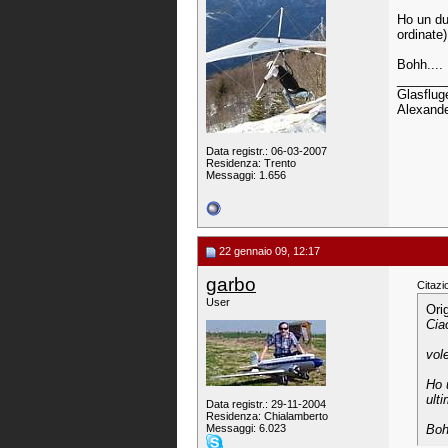
Ho un dub
ordinate
Bohh....
_______
Glasfluge
Alexande
Data registr.: 06-03-2007
Residenza: Trento
Messaggi: 1.656
22 gennaio 09, 12:17
garbo
Citazi
User
Ori
Cia
vol
Ho 
ult
Data registr.: 29-11-2004
Residenza: Chialamberto
Messaggi: 6.023
Boh