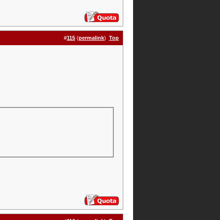
#
115
(
permalink
)
Top