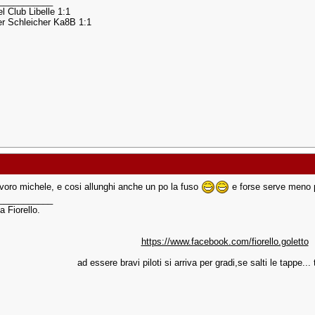
___________
l Club Libelle 1:1
r Schleicher Ka8B 1:1
avoro michele, e cosi allunghi anche un po la fuso
e forse serve meno 
___________
a Fiorello.
https://www.facebook.com/fiorello.goletto
ad essere bravi piloti si arriva per gradi,se salti le tappe... t