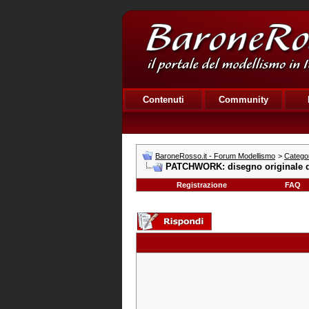
Contenuti
Community
BaroneRosso.it - Forum Modellismo
>
Catego
PATCHWORK: disegno originale d
Registrazione
FAQ