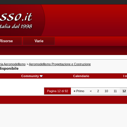
Risorse
Varie
ria Aeromodellismo
>
Aeromodellismo Progettazione e Costruzione
isponibile
Community
Calendario
I 
Pagina 12 di 92
«
Primo
<
2
10
11
12