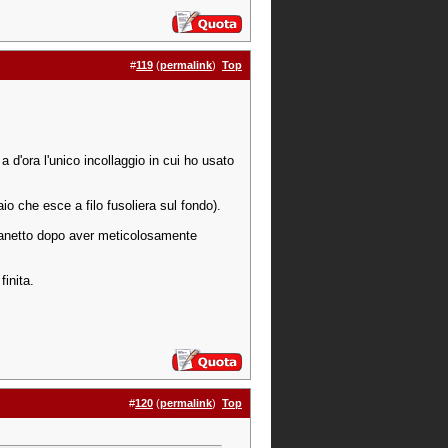
#
119
(
permalink
)
Top
o a d'ora l'unico incollaggio in cui ho usato
io che esce a filo fusoliera sul fondo).
 pianetto dopo aver meticolosamente
finita.
#
120
(
permalink
)
Top