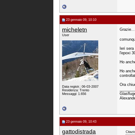
23 gennaio 09, 10:10
micheletn
Grazie..
User
comunque
Ieri sera
l'epoxi 3
Ho anche 
Ho anche
controlla
Ora chiud
Data registr.: 06-03-2007
_______
Residenza: Trento
Glasfluge
Messaggi: 1.656
Alexande
23 gennaio 09, 10:43
gattodistrada
Citazi