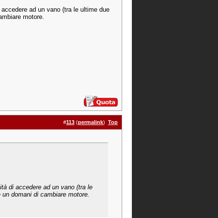
i accedere ad un vano (tra le ultime due
 cambiare motore.
#
113
(
permalink
)
Top
ità di accedere ad un vano (tra le
one un domani di cambiare motore.