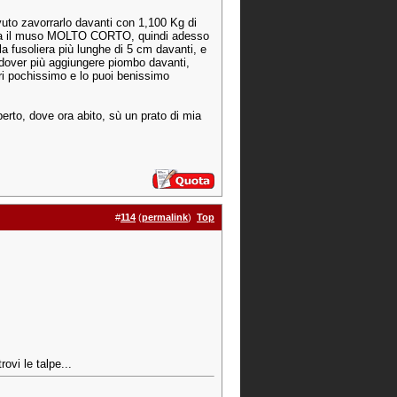
uto zavorrarlo davanti con 1,100 Kg di
lo ha il muso MOLTO CORTO, quindi adesso
lla fusoliera più lunghe di 5 cm davanti, e
 dover più aggiungere piombo davanti,
ri pochissimo e lo puoi benissimo
rto, dove ora abito, sù un prato di mia
#
114
(
permalink
)
Top
rovi le talpe...