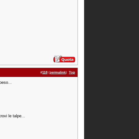
#
118
(
permalink
)
Top
peso...
rovi le talpe...