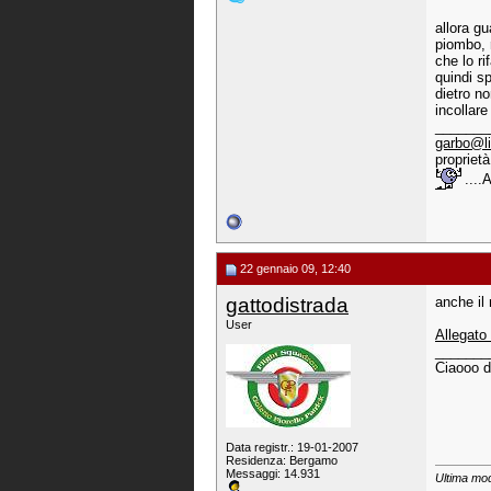
allora g
piombo, 
che lo ri
quindi s
dietro n
incollare
_______
garbo@li
proprietà
....
22 gennaio 09, 12:40
gattodistrada
anche il
User
Allegato
_______
Ciaooo d
Data registr.: 19-01-2007
Residenza: Bergamo
Messaggi: 14.931
Ultima mod