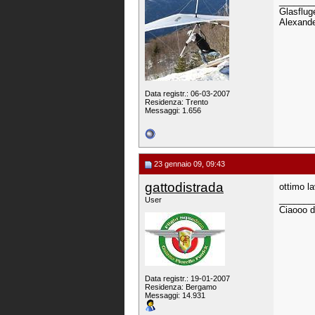
_______
Glasfluge
Alexande
Data registr.: 06-03-2007
Residenza: Trento
Messaggi: 1.656
23 gennaio 09, 09:43
gattodistrada
ottimo l
_______
User
Ciaooo d
Data registr.: 19-01-2007
Residenza: Bergamo
Messaggi: 14.931