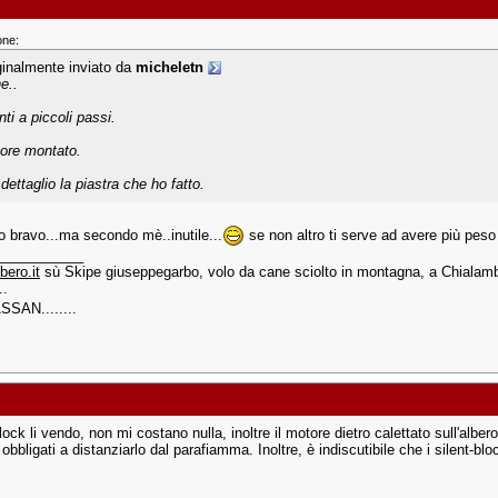
one:
ginalmente inviato da
micheletn
e..
ti a piccoli passi.
ore montato.
dettaglio la piastra che ho fatto.
ro bravo...ma secondo mè..inutile...
se non altro ti serve ad avere più peso
___________
bero.it
sù Skipe giuseppegarbo, volo da cane sciolto in montagna, a Chialambe
..
ASSAN........
block li vendo, non mi costano nulla, inoltre il motore dietro calettato sull'albe
 obbligati a distanziarlo dal parafiamma. Inoltre, è indiscutibile che i silent-b