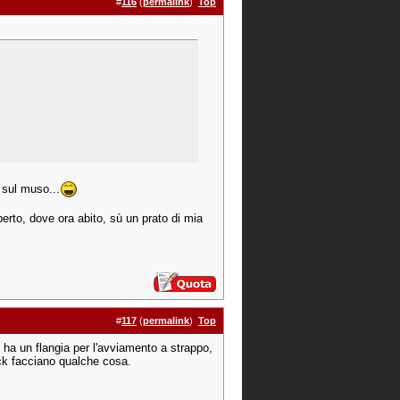
#
116
(
permalink
)
Top
 sul muso...
rto, dove ora abito, sù un prato di mia
#
117
(
permalink
)
Top
ro ha un flangia per l'avviamento a strappo,
lock facciano qualche cosa.