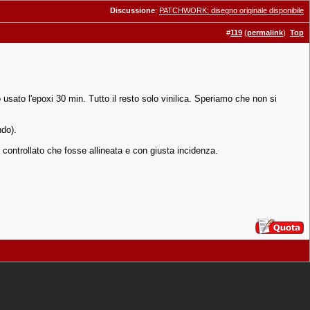
Discussione
:
PATCHWORK: disegno originale disponibile
#
119
(
permalink
)
Top
i ho usato l'epoxi 30 min. Tutto il resto solo vinilica. Speriamo che non si
ndo).
 controllato che fosse allineata e con giusta incidenza.