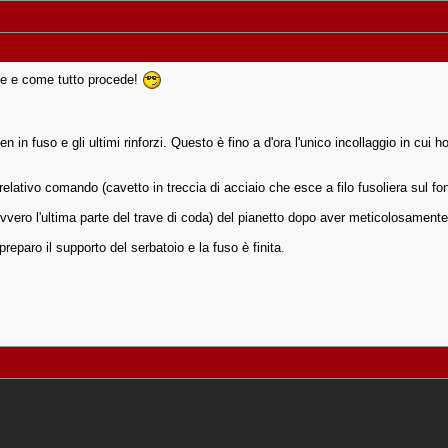
 se e come tutto procede!
owden in fuso e gli ultimi rinforzi. Questo è fino a d'ora l'unico incollaggio in cu
elativo comando (cavetto in treccia di acciaio che esce a filo fusoliera sul fo
vvero l'ultima parte del trave di coda) del pianetto dopo aver meticolosamente
reparo il supporto del serbatoio e la fuso è finita.