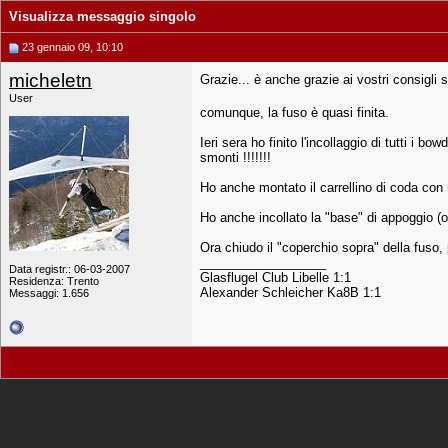
Visualizza messaggio singolo
23 gennaio 09, 10:10
micheletn
Grazie... è anche grazie ai vostri consigli
User
comunque, la fuso è quasi finita.
Ieri sera ho finito l'incollaggio di tutti i b
smonti !!!!!!!
Ho anche montato il carrellino di coda con r
Ho anche incollato la "base" di appoggio (o
Ora chiudo il "coperchio sopra" della fuso, p
__________________
Data registr.: 06-03-2007
Glasflugel Club Libelle 1:1
Residenza: Trento
Alexander Schleicher Ka8B 1:1
Messaggi: 1.656