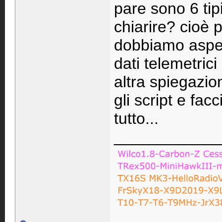
pare sono 6 tip
chiarire? cioè 
dobbiamo aspett
dati telemetric
altra spiegazio
gli script e fac
tutto...
____________