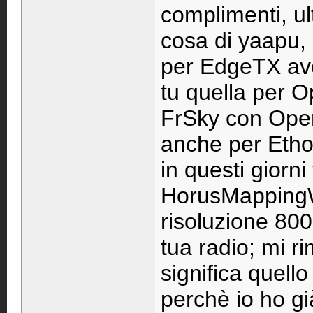
complimenti, u
cosa di yaapu, 
per EdgeTX av
tu quella per 
FrSky con Ope
anche per Etho
in questi giorn
HorusMappingWi
risoluzione 80
tua radio; mi 
significa quell
perchè io ho già