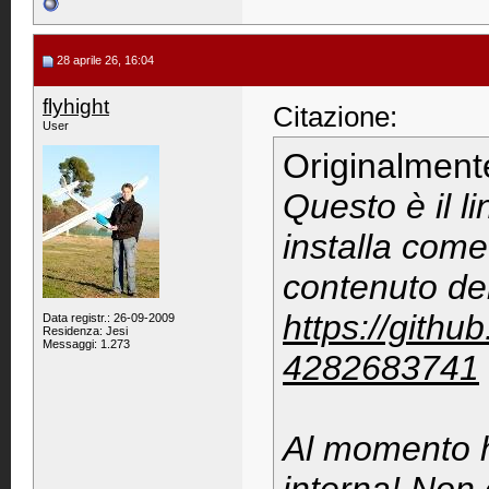
28 aprile 26, 16:04
flyhight
Citazione:
User
Originalment
Questo è il l
installa come
contenuto del
https://gith
Data registr.: 26-09-2009
Residenza: Jesi
Messaggi: 1.273
4282683741
Al momento h