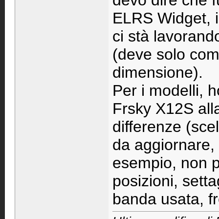
devo dire che f
ELRS Widget, i
ci stà lavorand
(deve solo com
dimensione).
Per i modelli, h
Frsky X12S all
differenze (sce
da aggiornare,
esempio, non p
posizioni, set
banda usata, f