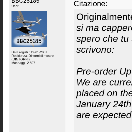
BBC25185
Citazione:
User
Originalment
si ma cappero
spero che tu s
scrivono:
Data registr.: 19-01-2007
Residenza: Dintorni di mestre
(DINTORNI)
Messaggi: 2.597
Pre-order Up
We are curren
placed on th
January 24th
are expected 