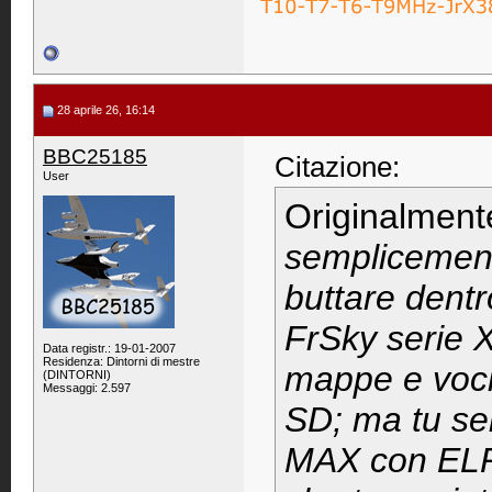
28 aprile 26, 16:14
BBC25185
Citazione:
User
Originalment
semplicement
buttare dentr
FrSky serie X
Data registr.: 19-01-2007
Residenza: Dintorni di mestre
mappe e voci
(DINTORNI)
Messaggi: 2.597
SD; ma tu s
MAX con ELRS