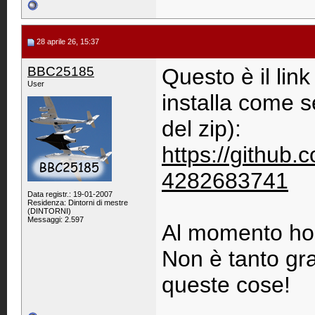
28 aprile 26, 15:37
BBC25185
Questo è il link
User
installa come s
del zip):
https://github
4282683741
Data registr.: 19-01-2007
Residenza: Dintorni di mestre
(DINTORNI)
Messaggi: 2.597
Al momento ho 
Non è tanto gr
queste cose!