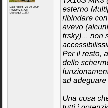
TX16S MK3 (
esterno Multip
Data registr.: 26-09-2009
Residenza: Jesi
Messaggi: 1.273
ribindare con 
avevo (alcuni
frsky)... non
accessibiliss
Per il resto,
dello schermo
funzionament
ad adeguare i
Una cosa che 
tutti i potenz