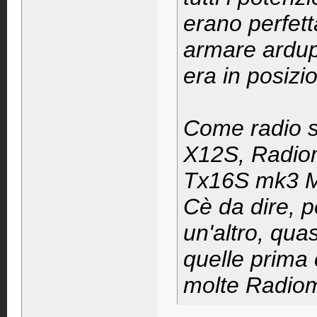
erano perfet
armare ardupi
era in posizi
Come radio s
X12S, Radio
Tx16S mk3 
Cè da dire, 
un'altro, quas
quelle prima
molte Radiom