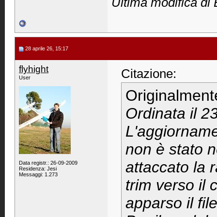
Ultima modifica di
28 aprile 26, 15:17
flyhight
Citazione:
User
Originalment
Ordinata il 2
L'aggiornamen
non è stato 
attaccato la 
Data registr.: 26-09-2009
Residenza: Jesi
Messaggi: 1.273
trim verso il
apparso il fi