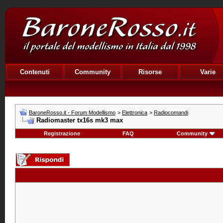
Contenuti
Community
Risorse
Varie
BaroneRosso.it - Forum Modellismo
>
Elettronica
>
Radiocomandi
Radiomaster tx16s mk3 max
Registrazione
FAQ
Community