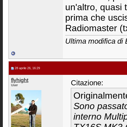
un'altro, quasi 
prima che usc
Radiomaster (t
Ultima modifica di
28 aprile 26, 16:29
flyhight
Citazione:
User
Originalment
Sono passat
interno Mult