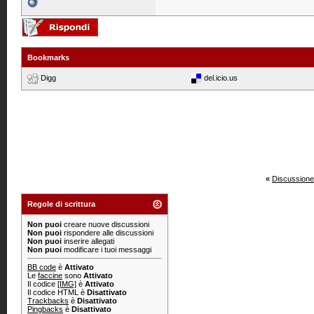
Bookmarks
Digg
del.icio.us
«
Discussione
Regole di scrittura
Non puoi
creare nuove discussioni
Non puoi
rispondere alle discussioni
Non puoi
inserire allegati
Non puoi
modificare i tuoi messaggi
BB code
è
Attivato
Le
faccine
sono
Attivato
Il codice
[IMG]
è
Attivato
Il codice HTML è
Disattivato
Trackbacks
è
Disattivato
Pingbacks
è
Disattivato