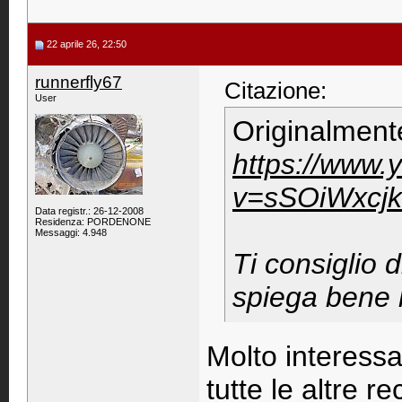
22 aprile 26, 22:50
runnerfly67
Citazione:
User
Originalment
https://www.
v=sSOiWxcj
Data registr.: 26-12-2008
Residenza: PORDENONE
Messaggi: 4.948
Ti consiglio 
spiega bene 
Molto interessa
tutte le altre re