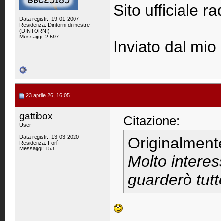
Sito ufficiale r
Data registr.: 19-01-2007
Residenza: Dintorni di mestre
(DINTORNI)
Messaggi: 2.597
Inviato dal mi
23 aprile 26, 16:05
gattibox
Citazione:
User
Data registr.: 13-03-2020
Originalment
Residenza: Forlì
Messaggi: 153
Molto interes
guarderò tutte