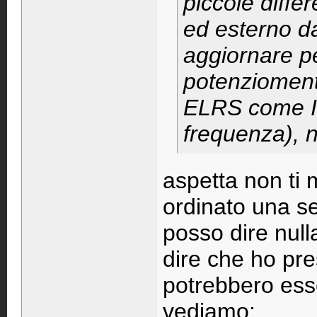
piccole diffe
ed esterno d
aggiornare p
potenzioment
ELRS come ID
frequenza), 
aspetta non ti 
ordinato una s
posso dire null
dire che ho pr
potrebbero esse
vediamo;