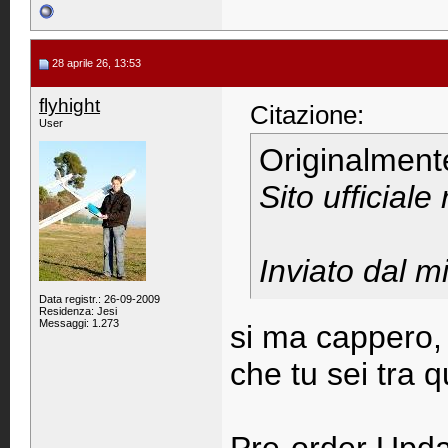
28 aprile 26, 13:53
flyhight
Citazione:
User
Originalment
Sito ufficial
Inviato dal 
Data registr.: 26-09-2009
Residenza: Jesi
Messaggi: 1.273
si ma cappero, 
che tu sei tra q