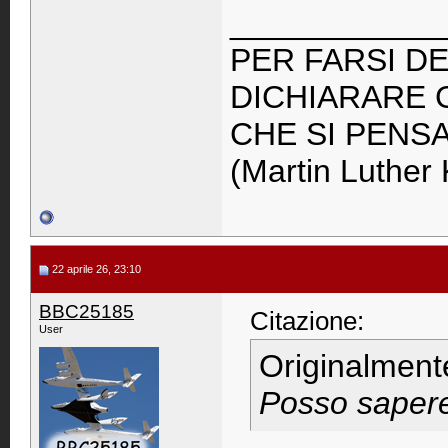
____________
PER FARSI DE
DICHIARARE 
CHE SI PENS
(Martin Luther 
22 aprile 26, 23:10
BBC25185
Citazione:
User
Originalment
Posso sapere