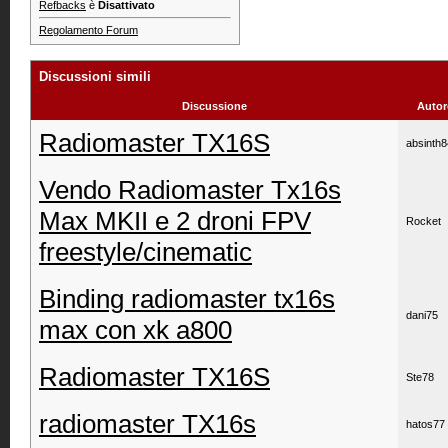
Refbacks
è
Disattivato
Regolamento Forum
Discussioni simili
Discussione
Autor
Radiomaster TX16S
absinth8
Vendo Radiomaster Tx16s
Max MKII e 2 droni FPV
Rocket
freestyle/cinematic
Binding radiomaster tx16s
dani75
max con xk a800
Radiomaster TX16S
Ste78
radiomaster TX16s
hatos77