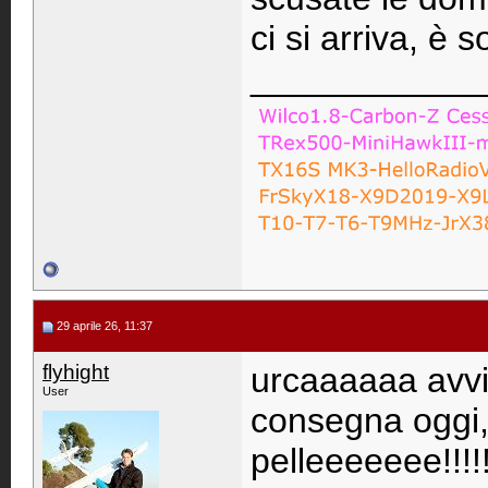
ci si arriva, è
____________
29 aprile 26, 11:37
flyhight
urcaaaaaa avv
User
consegna oggi, p
pelleeeeeee!!!!