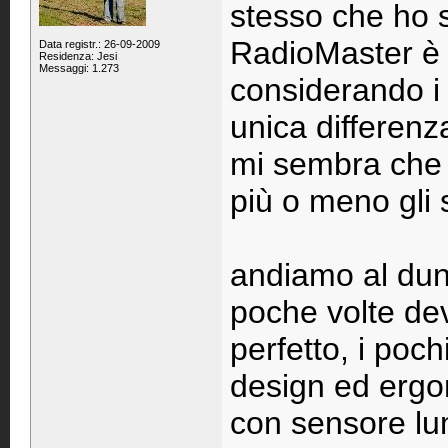
stesso che ho s
RadioMaster è 
Data registr.: 26-09-2009
Residenza: Jesi
Messaggi: 1.273
considerando i 
unica differen
mi sembra che 
più o meno gli 
andiamo al dunq
poche volte dev
perfetto, i poc
design ed ergonm
con sensore lu