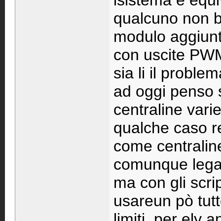
lsistema è equi
qualcuno non b
modulo aggiunt
con uscite PWM
sia li il probl
ad oggi penso 
centraline vari
qualche caso r
come centralin
comunque legat
ma con gli scri
usareun pò tutt
limiti, per ely