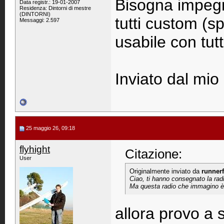
Bisogna impegn
Data registr.: 19-01-2007
Residenza: Dintorni di mestre
(DINTORNI)
tutti custom (sp
Messaggi: 2.597
usabile con tutt
Inviato dal mi
25 maggio 26, 09:18
flyhight
Citazione:
User
Originalmente inviato da
runnerf
Ciao, ti hanno consegnato la rad
Ma questa radio che immagino è s
allora provo a 