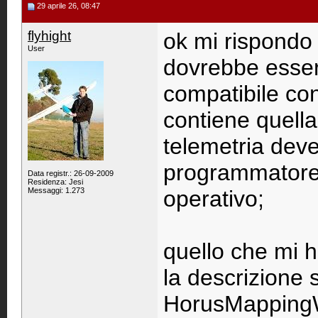
29 aprile 26, 08:47
flyhight
ok mi rispondo d
User
dovrebbe esse
compatibile co
contiene quella 
telemetria dev
programmatore 
Data registr.: 26-09-2009
Residenza: Jesi
Messaggi: 1.273
operativo;
quello che mi 
la descrizione s
HorusMappingW