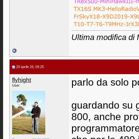
Ultima modifica di f
29 aprile 26, 09:25
flyhight
parlo da solo po
User
guardando su gi
800, anche prote
programmatore 