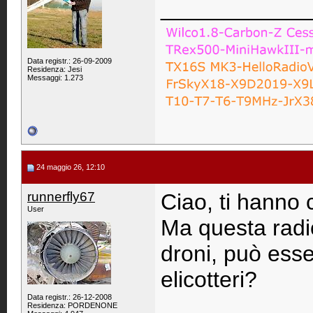
____________
Data registr.: 26-09-2009
Residenza: Jesi
Messaggi: 1.273
24 maggio 26, 12:10
runnerfly67
Ciao, ti hanno 
User
Ma questa radi
droni, può ess
elicotteri?
Data registr.: 26-12-2008
____________
Residenza: PORDENONE