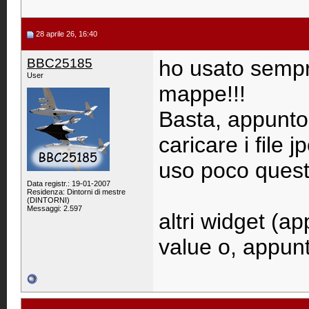
28 aprile 26, 16:40
BBC25185
ho usato sempr
User
mappe!!!
Basta, appunto,
caricare i file 
uso poco quest
Data registr.: 19-01-2007
Residenza: Dintorni di mestre
(DINTORNI)
Messaggi: 2.597
altri widget (a
value o, appunt