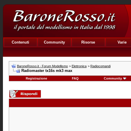
Contenuti
Community
Risorse
Varie
BaroneRosso.it - Forum Modellismo
>
Elettronica
>
Radiocomandi
Radiomaster tx16s mk3 max
Registrazione
FAQ
Community