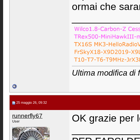
ormai che sara
____________
Ultima modifica di 
25 maggio 26, 09:32
runnerfly67
OK grazie per l
User
____________