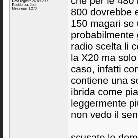
che per le 480 
Data registr.: 26-09-2009
Residenza: Jesi
Messaggi: 1.273
800 dovrebbe es
150 magari se u
probabilmente 
radio scelta l
la X20 ma solo 
caso, infatti c
contiene una sc
ibrida come pia
leggermente più 
non vedo il se
scusate le doma