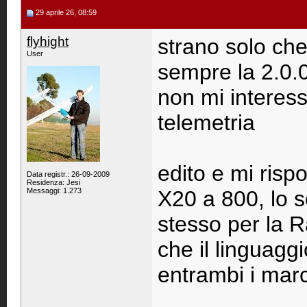
29 aprile 26, 08:59
flyhight
strano solo che 
User
sempre la 2.0.
non mi interess
telemetria
edito e mi risp
Data registr.: 26-09-2009
Residenza: Jesi
Messaggi: 1.273
X20 a 800, lo s
stesso per la 
che il linguagg
entrambi i mar