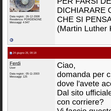
PER FARSI DE
DICHIARARE 
Data registr.: 26-12-2008
CHE SI PENS
Residenza: PORDENONE
Messaggi: 4.947
(Martin Luther 
24 giugno 26, 08:18
Ferdi
Ciao,
User
domanda per chi
Data registr.: 05-11-2003
Messaggi: 125
dove l'avete ac
Dal sito ufficia
con corriere?