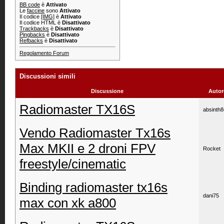
BB code
è
Attivato
Le
faccine
sono
Attivato
Il codice
[IMG]
è
Attivato
Il codice HTML è
Disattivato
Trackbacks
è
Disattivato
Pingbacks
è
Disattivato
Refbacks
è
Disattivato
Regolamento Forum
Discussioni simili
Discussione
Autor
Radiomaster TX16S
absinth8
Vendo Radiomaster Tx16s
Max MKII e 2 droni FPV
Rocket
freestyle/cinematic
Binding radiomaster tx16s
dani75
max con xk a800