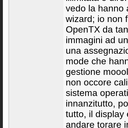
vedo la hanno a
wizard; io non 
OpenTX da tanto
immagini ad un
una assegnazion
mode che hann
gestione mooolt
non occore calib
sistema operat
innanzitutto, po
tutto, il displa
andare torare i