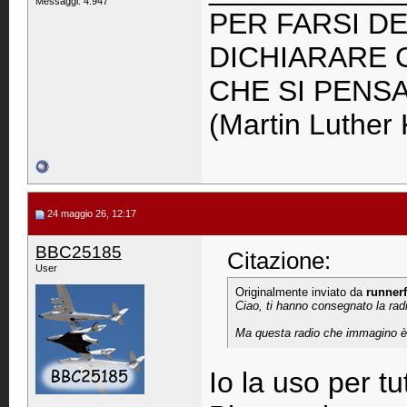
Messaggi: 4.947
PER FARSI DE
DICHIARARE 
CHE SI PENS
(Martin Luther 
24 maggio 26, 12:17
BBC25185
Citazione:
User
Originalmente inviato da
runnerf
Ciao, ti hanno consegnato la rad
Ma questa radio che immagino è s
Io la uso per tu