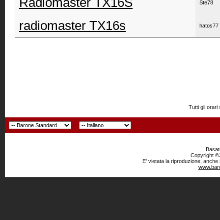
Radiomaster TX16S
Ste78
radiomaster TX16s
hatos77
Tutti gli or
Basato
Copyright ©2
E' vietata la riproduzione, anche
www.baro