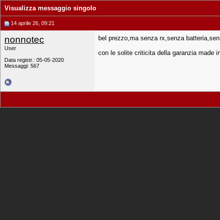
Visualizza messaggio singolo
14 aprile 26, 09:21
nonnotec
bel prezzo,ma senza rx,senza batteria,se
User
con le solite criticita della garanzia made 
Data registr.: 05-05-2020
Messaggi: 567