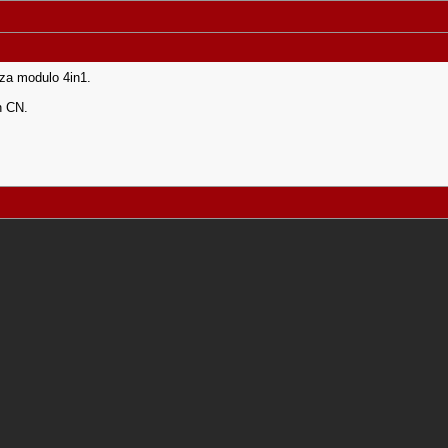
nza modulo 4in1.
in CN.