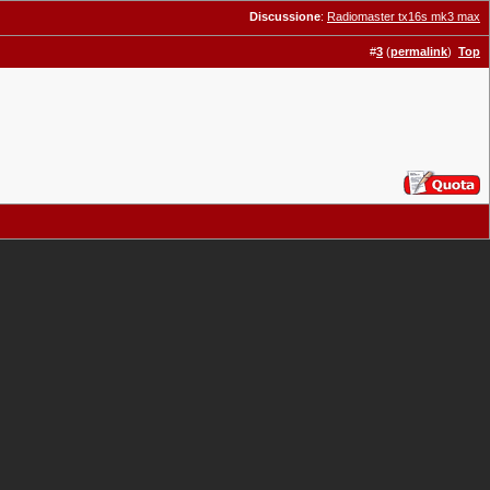
Discussione
:
Radiomaster tx16s mk3 max
#
3
(
permalink
)
Top