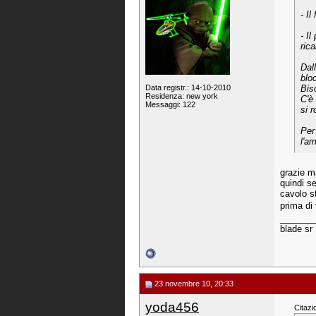
- Il
- I
ric
Dal
blo
Data registr.: 14-10-2010
Bis
Residenza: new york
C'è
Messaggi: 122
si 
Per
l'a
grazie 
quindi s
cavolo st
prima di
_______
blade sr
23 novembre 10, 20:33
yoda456
Citazi