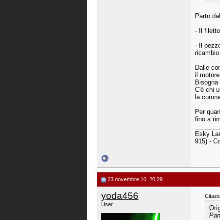
Parto dal
- Il file
- Il pezz
ricambio
Dalle con
il motor
Bisogna e
C'è chi 
la corona
Per quan
fino a ri
_______
Esky Lam
915) - C
23 novembre 10, 20:29
yoda456
Citazi
User
Ori
Part