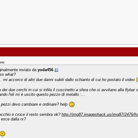
one:
ginalmente inviato da
yoda456
ss what?
... mi accorco di altri due danni subiti dallo schianto di cui ho postato il video
 dei due cerchi in cui si infila il cuscinetto a sfera che si avvitano alla flybar 
ando l'eli mi è uscito questo pezzo di metallo :...
 pezzi devo cambiare e ordinare? help
occhio e croce il resto sembra ok?
http://img87.imageshack.us/img87/2476/fo
 esce dalla rx?