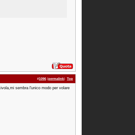
#
1096
(
permalink
)
Top
scivola,mi sembra l'unico modo per volare