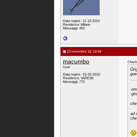
Data registr.: 11-10-2010
Residenza: Milano
Messaggi: 450
23 novembre 10, 19:59
macumbo
Citazi
User
Ori
gue
Data registr.: 01-02-2010
Residenza: VARESE
....
Messaggi: 772
-uno
-gir
che
ad 
che