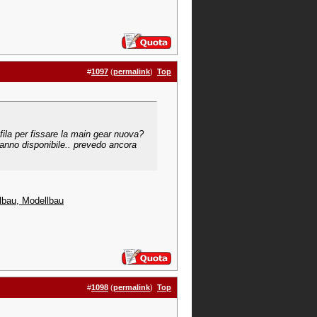
#
1097
(
permalink
)
Top
fila per fissare la main gear nuova?
 danno disponibile.. prevedo ancora
bau, Modellbau
#
1098
(
permalink
)
Top