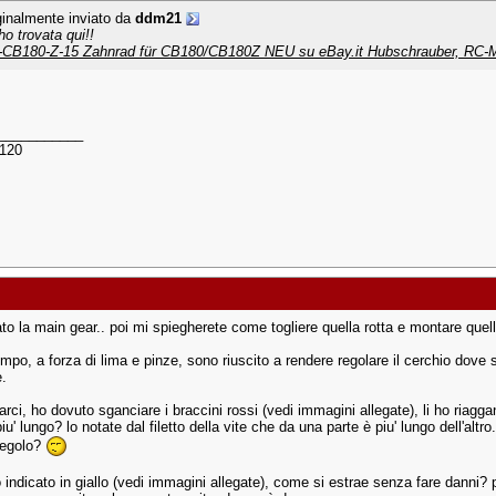
ginalmente inviato da
ddm21
'ho trovata qui!!
CB180-Z-15 Zahnrad für CB180/CB180Z NEU su eBay.it Hubschrauber, RC-M
___________
 120
ato la main gear.. poi mi spiegherete come togliere quella rotta e montare quel
empo, a forza di lima e pinze, sono riuscito a rendere regolare il cerchio dove si
.
arci, ho dovuto sganciare i braccini rossi (vedi immagini allegate), li ho riag
iu' lungo? lo notate dal filetto della vite che da una parte è piu' lungo dell'altro.
regolo?
o indicato in giallo (vedi immagini allegate), come si estrae senza fare danni? 