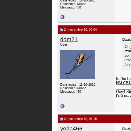
Data registr.: 11-10-2010
Residenza: Milano
Messaggi: 450
24 novembre 10, 00:04
ddm21
Citazi
User
Ori
gra
qui
cav
lun
Io l'ho tr
HM-CB18
Data registr.: 11-10-2010
_______
Residenza: Milano
Oxy4 Str
Messaggi: 450
D
x
9
Black
24 novembre 10, 01:15
yoda456
Citazi