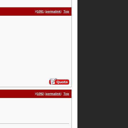
#
1091
(
permalink
)
Top
#
1092
(
permalink
)
Top