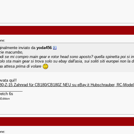
one:
ginalmente inviato da
yoda456
zie macumbo,
ndi se mi compro main gear e rotor head sono aposto? quella spinetta poi si in
olo sta main gear si trova solo su ebay dall'asia, sui soliti siti europei non la
ga attesa prima di volare
ovata qui!!
0-Z-15 Zahnrad für CB180/CB180Z NEU su eBay.it Hubschrauber, RC-Modell
___________
etch 6s
Edition
one: