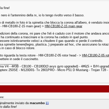
la fine!
tto nero è l'antennino della rx, io lo tengo rivolto verso il basso.
o di metallo in foto è la spinetta che blocca la corona all'albero, è venduto in
 - HM-CB180-Z-15 main gear) >
HM-CB180-Z-15 main gear
dizioni della corona, mi pare che l'eli è caduto con il motore che andava ancor
e ha continuato a trascinare e la corona ha ceduto in quel punto.
ssere istintivamente veloci a chiudere il gas quando si perde il controllo.
usa spinette tenere(legno, plastica..) preparate ad hoc, che assicurano la ro
 in caso di blocco rotore.
to riguarda la testa rotore - HM-CB180-Z-05 rotor head - >
HM-CB180-Z-05 rot
mettere in sede il cuscinetto.
___________
a V4 - 4#3B - CB100 - CB180D(3 axys gyro upgraded) - 4#6(S + B/H upgrad
opterx 250SE - M120D01- Tx 2801PRO - Micro P51 D Mustang - Trojan T28 -
one:
ginalmente inviato da
macumbo
o dalla fine!