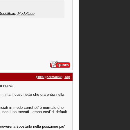
odellbau, Modellbau
#
1099
(
permalink
)
Top
la nuova..
 infila il cuscinetto che ora entra nella
ganciati in modo corretto? è normale che
. non li ho toccati.. erano cosi' di default..
proverei a spostarlo nella posizione piu'