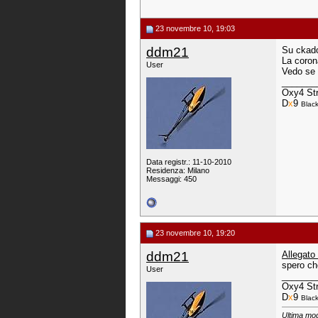
23 novembre 10, 19:03
ddm21
Su ckado
La coron
User
Vedo se r
_______
Oxy4 Str
D
x
9
Black
Data registr.: 11-10-2010
Residenza: Milano
Messaggi: 450
23 novembre 10, 19:20
ddm21
Allegato
spero ch
User
_______
Oxy4 Str
D
x
9
Black
Ultima mod