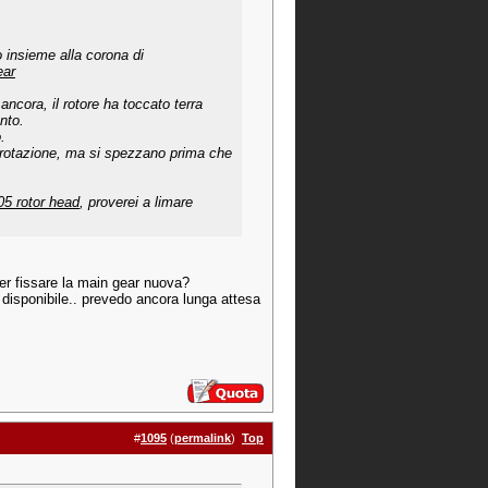
o insieme alla corona di
ear
ancora, il rotore ha toccato terra
nto.
.
a rotazione, ma si spezzano prima che
5 rotor head
, proverei a limare
per fissare la main gear nuova?
o disponibile.. prevedo ancora lunga attesa
#
1095
(
permalink
)
Top