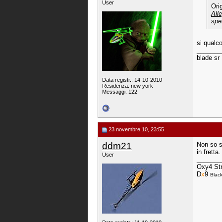
User
Ori
All
spe
si qualc
_______
blade sr
Data registr.: 14-10-2010
Residenza: new york
Messaggi: 122
23 novembre 10, 23:55
ddm21
Non so s
in fretta.
User
_______
Oxy4 Str
D
x
9
Black