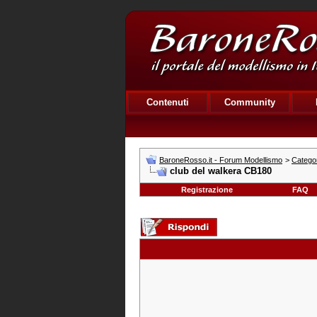
Contenuti
Community
BaroneRosso.it - Forum Modellismo
>
Categor
club del walkera CB180
Registrazione
FAQ