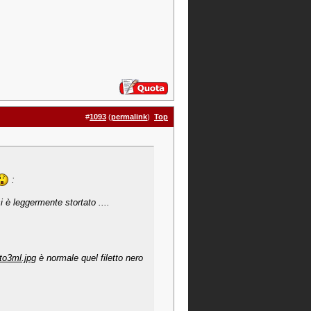
#
1093
(
permalink
)
Top
:
si è leggermente stortato ....
to3ml.jpg
è normale quel filetto nero