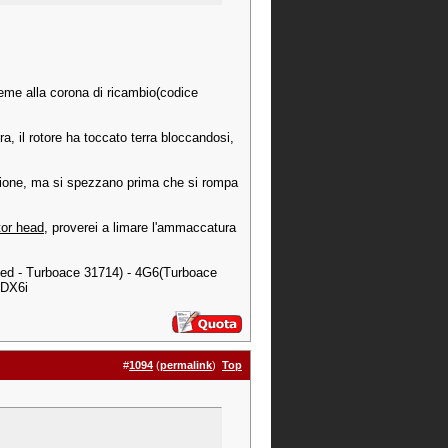
sieme alla corona di ricambio(codice
a, il rotore ha toccato terra bloccandosi,
tazione, ma si spezzano prima che si rompa
or head
, proverei a limare l'ammaccatura
ed - Turboace 31714) - 4G6(Turboace
 DX6i
#
1094
(
permalink
)
Top