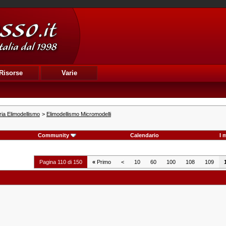
Risorse
Varie
ia Elimodellismo
>
Elimodellismo Micromodelli
Community
Calendario
I 
Pagina 110 di 150
«
Primo
<
10
60
100
108
109