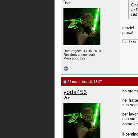
User
Ori
Io l
HM-
grazie!
presa!
_______
blade sr
Data registr.: 14-10-2010
Residenza: new york
Messaggi: 122
24 novembre 10, 13:07
yoda456
ho ordin
User
nel fratt
sua sede
per lavor
uno sia p
come li 
il pernin