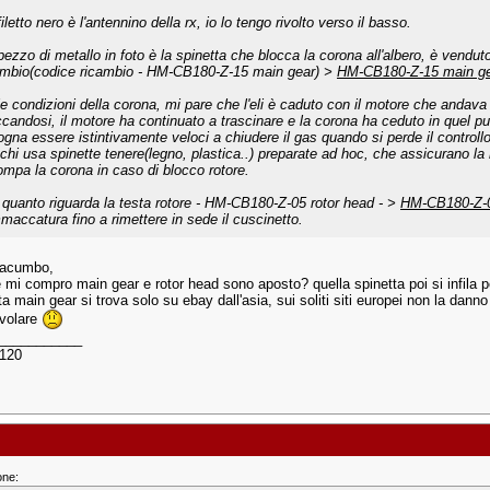
 filetto nero è l'antennino della rx, io lo tengo rivolto verso il basso.
l pezzo di metallo in foto è la spinetta che blocca la corona all'albero, è vendut
ambio(codice ricambio - HM-CB180-Z-15 main gear) >
HM-CB180-Z-15 main g
le condizioni della corona, mi pare che l'eli è caduto con il motore che andava 
ccandosi, il motore ha continuato a trascinare e la corona ha ceduto in quel pu
ogna essere istintivamente veloci a chiudere il gas quando si perde il controllo
 chi usa spinette tenere(legno, plastica..) preparate ad hoc, che assicurano l
rompa la corona in caso di blocco rotore.
 quanto riguarda la testa rotore - HM-CB180-Z-05 rotor head - >
HM-CB180-Z-0
mmaccatura fino a rimettere in sede il cuscinetto.
macumbo,
e mi compro main gear e rotor head sono aposto? quella spinetta poi si infila 
a main gear si trova solo su ebay dall'asia, sui soliti siti europei non la dann
 volare
___________
 120
one: