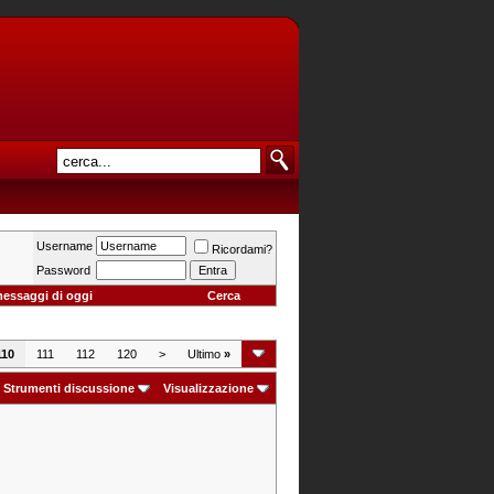
Username
Ricordami?
Password
messaggi di oggi
Cerca
110
111
112
120
>
Ultimo
»
Strumenti discussione
Visualizzazione