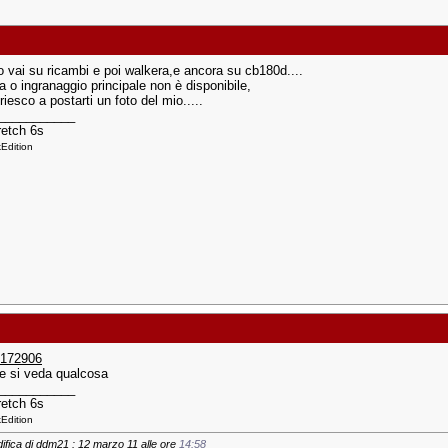
 vai su ricambi e poi walkera,e ancora su cb180d....
a o ingranaggio principale non è disponibile,
iesco a postarti un foto del mio.....
___________
etch 6s
Edition
 172906
e si veda qualcosa
___________
etch 6s
Edition
ifica di ddm21 : 12 marzo 11 alle ore
14:58