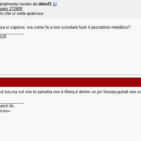
ginalmente inviato da
ddm21
egato 172906
ro che si veda qualcosa
osa si capisce, ma come fa a non scivolare fuori il pezzettino metallico?
___________
 120
ul tuo,ma sul mio la spinetta non è libera,è dentro un po' forzata,quindi non 
___________
etch 6s
Edition