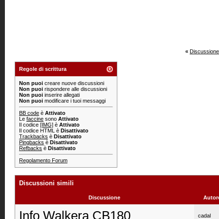
«
Discussione
Regole di scrittura
Non puoi
creare nuove discussioni
Non puoi
rispondere alle discussioni
Non puoi
inserire allegati
Non puoi
modificare i tuoi messaggi
BB code
è
Attivato
Le
faccine
sono
Attivato
Il codice
[IMG]
è
Attivato
Il codice HTML è
Disattivato
Trackbacks
è
Disattivato
Pingbacks
è
Disattivato
Refbacks
è
Disattivato
Regolamento Forum
Discussioni simili
Discussione
Autor
Info Walkera CB180
cadal