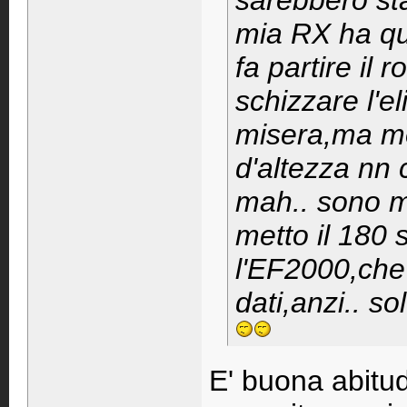
sarebbero sta
mia RX ha qu
fa partire il
schizzare l'e
misera,ma mo
d'altezza nn 
mah.. sono m
metto il 180 
l'EF2000,che
dati,anzi.. so
E' buona abitudi