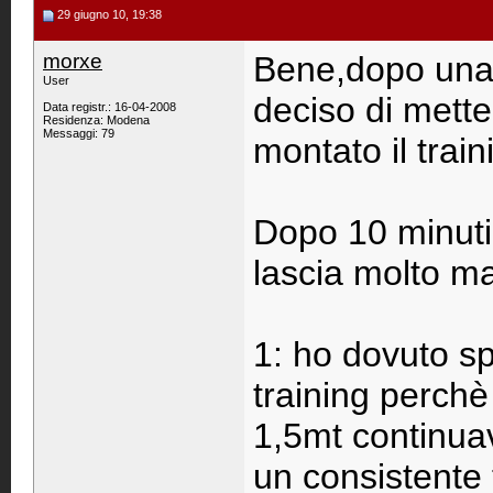
29 giugno 10, 19:38
morxe
Bene,dopo una 
User
deciso di mette
Data registr.: 16-04-2008
Residenza: Modena
Messaggi: 79
montato il train
Dopo 10 minuti d
lascia molto ma
1: ho dovuto sp
training perchè 
1,5mt continuav
un consistente 