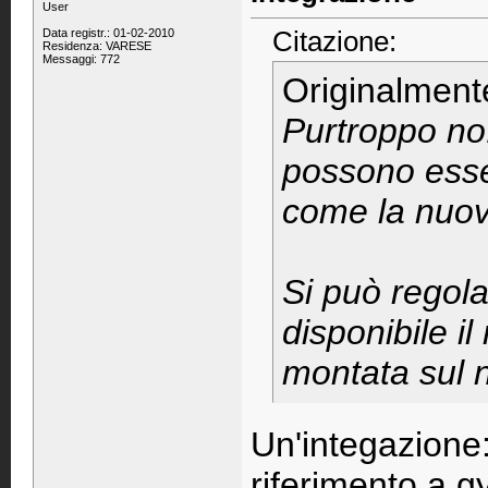
User
Citazione:
Data registr.: 01-02-2010
Residenza: VARESE
Messaggi: 772
Originalment
Purtroppo no!
possono esser
come la nuov
Si può regola
disponibile i
montata sul
Un'integazione:
riferimento a gy