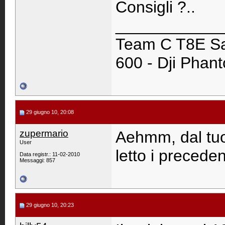
Consigli ?..
____________
Team C T8E Sa
600 - Dji Phan
29 giugno 10, 20:08
zupermario
Aehmm, dal tuo
User
letto i precede
Data registr.: 11-02-2010
Messaggi: 857
29 giugno 10, 20:23