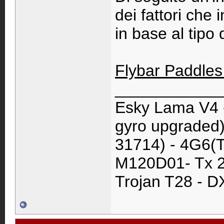
dei fattori che 
in base al tipo d
Flybar Paddles
____________
Esky Lama V4 
gyro upgraded)
31714) - 4G6(T
M120D01- Tx 2
Trojan T28 - D