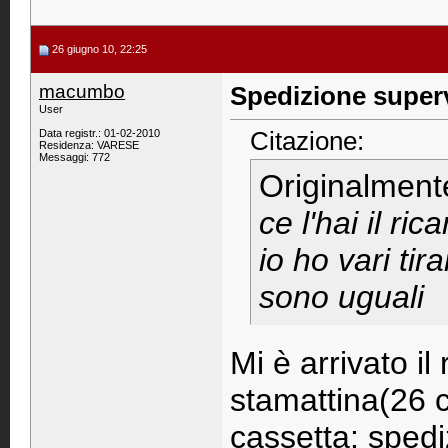
26 giugno 10, 22:25
macumbo
Spedizione super
User
Citazione:
Data registr.: 01-02-2010
Residenza: VARESE
Messaggi: 772
Originalment
ce l'hai il ri
io ho vari tir
sono uguali
Mi è arrivato il
stamattina(26 c.
cassetta: spedi