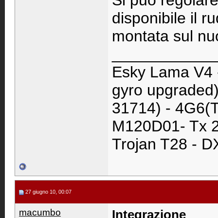
Si può regolare
disponibile il 
montata sul n
____________
Esky Lama V4 
gyro upgraded)
31714) - 4G6(T
M120D01- Tx 2
Trojan T28 - D
27 giugno 10, 00:07
macumbo
Integrazione