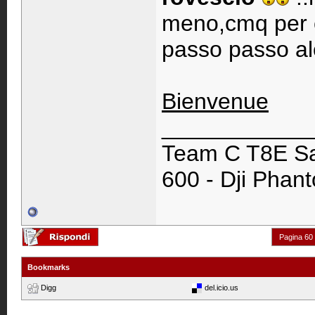
meno,cmq per c
passo passo alc
Bienvenue
____________
Team C T8E Sa
600 - Dji Phan
Pagina 60 
Bookmarks
Digg
del.icio.us