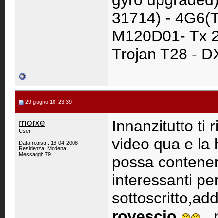
gyro upgraded)
31714) - 4G6(T
M120D01- Tx 2
Trojan T28 - D
29 giugno 10, 23:39
morxe
Innanzitutto ti
User
video qua e la 
Data registr.: 16-04-2008
Residenza: Modena
Messaggi: 79
possa contener
interessanti per
sottoscritto,add
rovescio
..