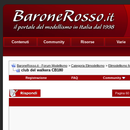
Contenuti
Community
Risorse
Varie
BaroneRosso.it - Forum Modellismo
>
Categoria Elimodellismo
>
Elimodellismo M
club del walkera CB180
Registrazione
FAQ
Community
Pagina 60 