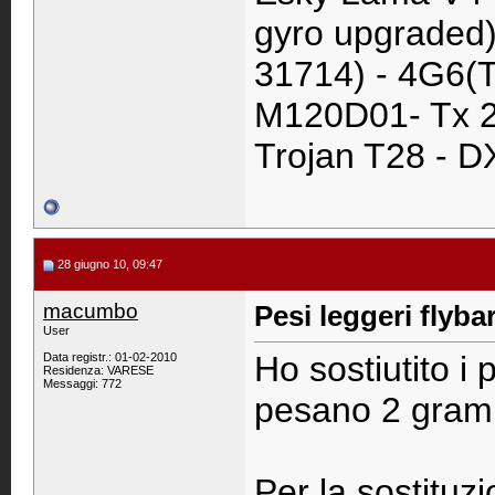
gyro upgraded)
31714) - 4G6(T
M120D01- Tx 2
Trojan T28 - D
28 giugno 10, 09:47
macumbo
Pesi leggeri flyba
User
Ho sostiutito i 
Data registr.: 01-02-2010
Residenza: VARESE
Messaggi: 772
pesano 2 gram
Per la sostituz