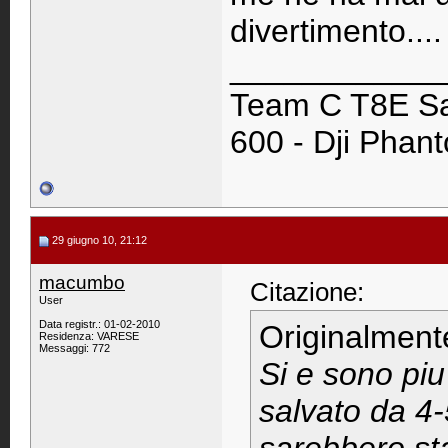
divertimento...
____________
Team C T8E Sa
600 - Dji Phan
29 giugno 10, 21:12
macumbo
Citazione:
User
Data registr.: 01-02-2010
Originalment
Residenza: VARESE
Messaggi: 772
Si e sono piu
salvato da 4