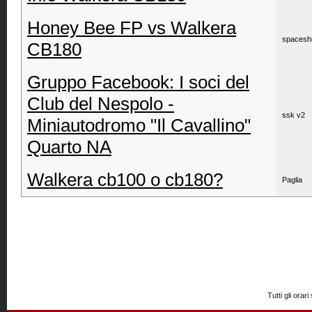
Honey Bee FP vs Walkera
spacesh
CB180
Gruppo Facebook: I soci del
Club del Nespolo -
ssk v2
Miniautodromo "Il Cavallino"
Quarto NA
Walkera cb100 o cb180?
Paglia
Tutti gli or