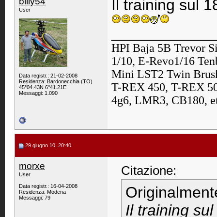
billy54
Il training su
User
____________
HPI Baja 5B Trevor S
1/10, E-Revo1/16 Ten
Mini LST2 Twin Brush
Data registr.: 21-02-2008
Residenza: Bardonecchia (TO)
T-REX 450, T-REX 500
45°04.43N 6°41.21E
Messaggi: 1.090
4g6, LMR3, CB180, et
29 giugno 10, 20:40
morxe
Citazione:
User
Data registr.: 16-04-2008
Originalment
Residenza: Modena
Messaggi: 79
Il training 