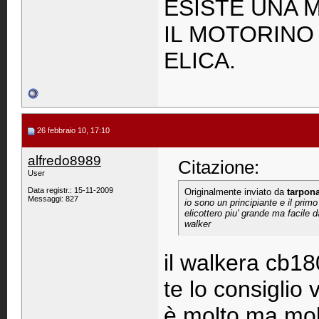
ESISTE UNA 
IL MOTORINO 
ELICA.
26 febbraio 10, 17:10
alfredo8989
Citazione:
User
Data registr.: 15-11-2009
Originalmente inviato da
tarpon
Messaggi: 827
io sono un principiante e il pri
elicottero piu' grande ma facile 
walker
il walkera cb1
te lo consiglio
è molto ma molt