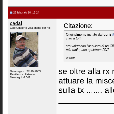
25 febbraio 10, 17:24
cadal
Citazione:
Ciao Umberto vola anche per noi.
Originalmente inviato da
lucriz
ciao a tutti
sto valutando l'acquisto di un C
mia radio, una spektrum DX7.
grazie
se oltre alla rx
Data registr.: 27-10-2003
Residenza: Palermo
Messaggi: 6.541
attuare la misc
sulla tx ....... 
____________