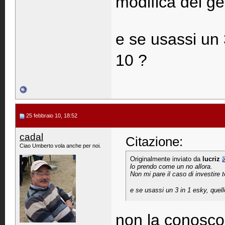
modifica del g
e se usassi un 
10 ?
25 febbraio 10, 18:52
cadal
Citazione:
Ciao Umberto vola anche per noi.
Originalmente inviato da
lucriz
lo prendo come un no allora.
Non mi pare il caso di investire 
e se usassi un 3 in 1 esky, quel
non la conosco