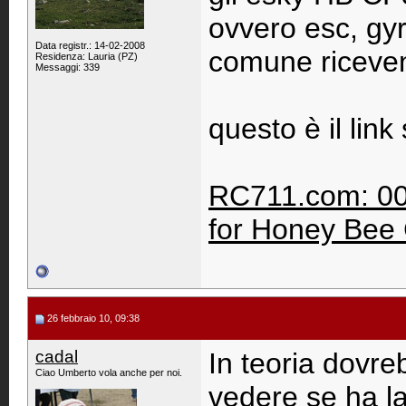
ovvero esc, gyr
Data registr.: 14-02-2008
comune riceven
Residenza: Lauria (PZ)
Messaggi: 339
questo è il link
RC711.com: 002
for Honey Bee
26 febbraio 10, 09:38
cadal
In teoria dovr
Ciao Umberto vola anche per noi.
vedere se ha la 