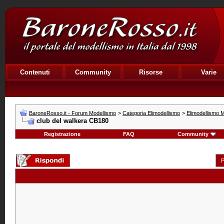
Contenuti
Community
Risorse
Varie
BaroneRosso.it - Forum Modellismo
>
Categoria Elimodellismo
>
Elimodellismo M
club del walkera CB180
Registrazione
FAQ
Community
P