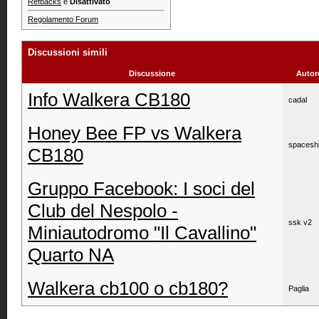
Refbacks
è
Disattivato
Regolamento Forum
Discussioni simili
Discussione
Autor
Info Walkera CB180
cadal
Honey Bee FP vs Walkera
spacesh
CB180
Gruppo Facebook: I soci del
Club del Nespolo -
ssk v2
Miniautodromo "Il Cavallino"
Quarto NA
Walkera cb100 o cb180?
Paglia