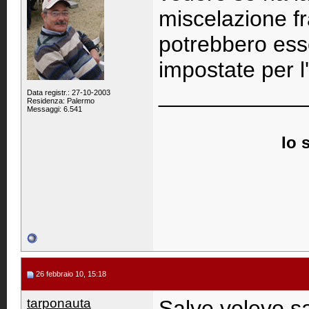
miscelazione fra
potrebbero esse
impostate per 
____________
Data registr.: 27-10-2003
Residenza: Palermo
Messaggi: 6.541
Io 
26 febbraio 10, 15:18
tarponauta
Salve volevo s