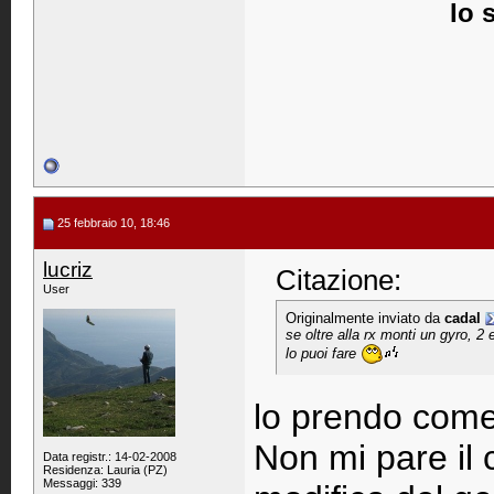
Io 
25 febbraio 10, 18:46
lucriz
Citazione:
User
Originalmente inviato da
cadal
se oltre alla rx monti un gyro, 2 e
lo puoi fare
lo prendo come
Non mi pare il 
Data registr.: 14-02-2008
Residenza: Lauria (PZ)
Messaggi: 339