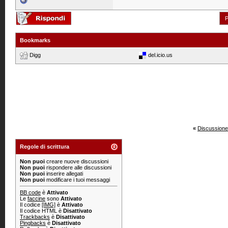
P
Bookmarks
Digg
del.icio.us
«
Discussione
Regole di scrittura
Non puoi
creare nuove discussioni
Non puoi
rispondere alle discussioni
Non puoi
inserire allegati
Non puoi
modificare i tuoi messaggi
BB code
è
Attivato
Le
faccine
sono
Attivato
Il codice
[IMG]
è
Attivato
Il codice HTML è
Disattivato
Trackbacks
è
Disattivato
Pingbacks
è
Disattivato