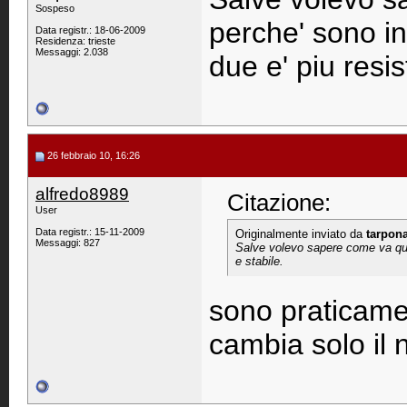
Sospeso
perche' sono i
Data registr.: 18-06-2009
Residenza: trieste
Messaggi: 2.038
due e' piu resis
26 febbraio 10, 16:26
alfredo8989
Citazione:
User
Data registr.: 15-11-2009
Originalmente inviato da
tarpon
Messaggi: 827
Salve volevo sapere come va ques
e stabile.
sono praticamen
cambia solo il n