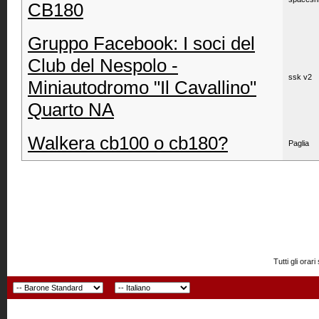
CB180
Gruppo Facebook: I soci del
Club del Nespolo -
ssk v2
Miniautodromo "Il Cavallino"
Quarto NA
Walkera cb100 o cb180?
Paglia
Tutti gli or