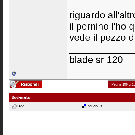
riguardo all'alt
il pernino l'ho
vede il pezzo di
____________
blade sr 120
Pagina 109 di 1
Bookmarks
Digg
del.icio.us