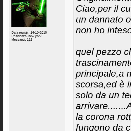
Ciao,per il c
un dannato o
non ho inteso 
Data registr.: 14-10-2010
Residenza: new york
Messaggi: 122
quel pezzo ch
trascinamento
principale,a
scorsa,ed è i
solo da un t
arrivare.....
la corona rot
fungono da co