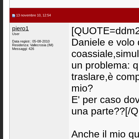
13 novembre 10, 12:54
piero1
[QUOTE=ddm21;
User
Daniele e volo
Data registr.: 05-08-2010
Residenza: Vallecrosia (IM)
Messaggi: 426
coassiale,simu
un problema: q
traslare,è com
mio?
E' per caso dov
una parte??[/
Anche il mio qu