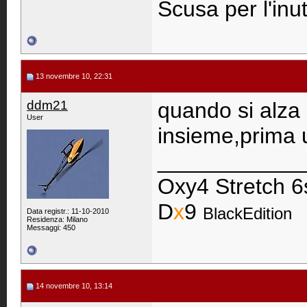
Scusa per l'inut
13 novembre 10, 22:31
ddm21
quando si alza 
User
insieme,prima u
____________
Oxy4 Stretch 6
D
x
9
BlackEdition
Data registr.: 11-10-2010
Residenza: Milano
Messaggi: 450
14 novembre 10, 13:14