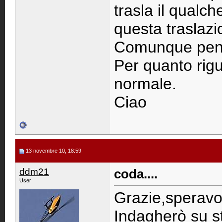
trasla il qualch
questa traslazi
Comunque pens
Per quanto rigu
normale.
Ciao
13 novembre 10, 18:59
ddm21
coda....
User
Grazie,speravo f
Indagherò su st