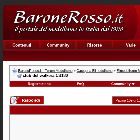
Contenuti
Community
Risorse
Varie
BaroneRosso.it - Forum Modellismo
>
Categoria Elimodellismo
>
Elimodellismo M
club del walkera CB180
Registrazione
FAQ
Community
Pagina 109 di 1