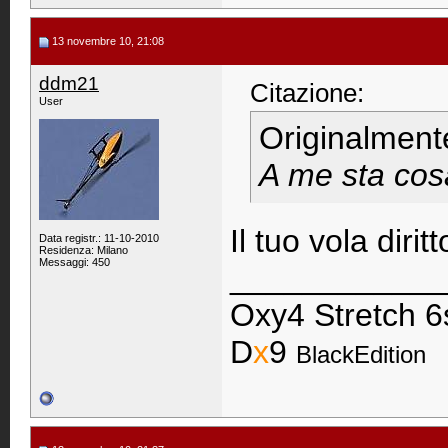
13 novembre 10, 21:08
ddm21
Citazione:
User
Originalment
A me sta cosa
Il tuo vola diri
Data registr.: 11-10-2010
Residenza: Milano
Messaggi: 450
____________
Oxy4 Stretch 6
D
x
9
BlackEdition