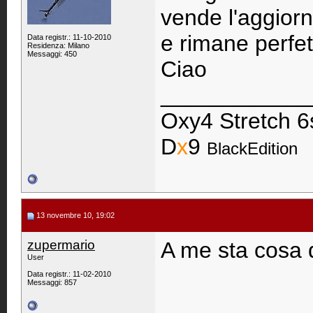
vende l'aggiorn
e rimane perfet
Data registr.: 11-10-2010
Residenza: Milano
Messaggi: 450
Ciao
____________
Oxy4 Stretch 6
D
x
9
BlackEdition
13 novembre 10, 19:02
zupermario
A me sta cosa d
User
Data registr.: 11-02-2010
Messaggi: 857