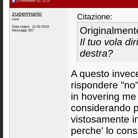
13 novembre 10, 21:37
zupermario
Citazione:
User
Data registr.: 11-02-2010
Originalment
Messaggi: 857
Il tuo vola di
destra?
A questo invece
rispondere "no
in hovering me
considerando p
vistosamente in
perche' lo cons