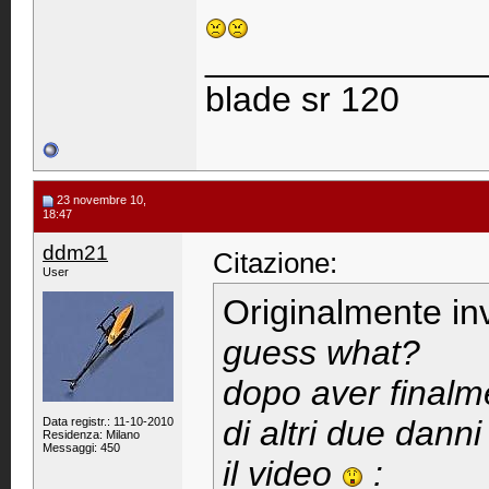
______________
blade sr 120
23 novembre 10,
18:47
ddm21
Citazione:
User
Originalmente in
guess what?
dopo aver finalme
di altri due danni
Data registr.: 11-10-2010
Residenza: Milano
Messaggi: 450
il video
: