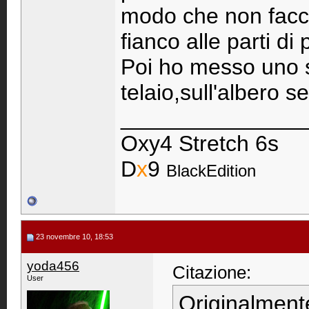
modo che non faccia
fianco alle parti di
Poi ho messo uno sp
telaio,sull'albero s
_______________
Oxy4 Stretch 6s
D
x
9
BlackEdition
23 novembre 10, 18:53
yoda456
Citazione:
User
Originalment