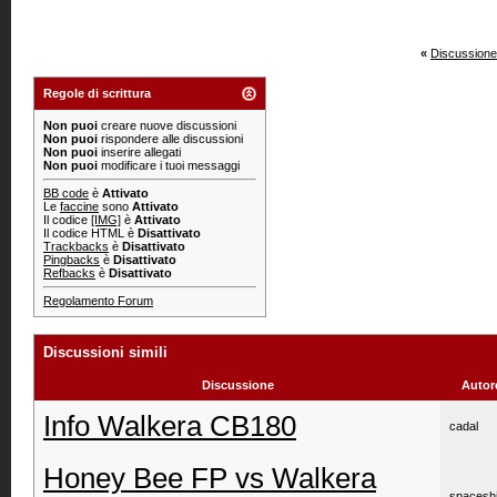
«
Discussione
Regole di scrittura
Non puoi
creare nuove discussioni
Non puoi
rispondere alle discussioni
Non puoi
inserire allegati
Non puoi
modificare i tuoi messaggi
BB code
è
Attivato
Le
faccine
sono
Attivato
Il codice
[IMG]
è
Attivato
Il codice HTML è
Disattivato
Trackbacks
è
Disattivato
Pingbacks
è
Disattivato
Refbacks
è
Disattivato
Regolamento Forum
Discussioni simili
Discussione
Autor
Info Walkera CB180
cadal
Honey Bee FP vs Walkera
spacesh