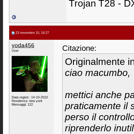
Trojan T28 - D
23 novembre 10, 16:27
yoda456
Citazione:
User
Originalmente i
ciao macumbo,
mettici anche p
Data registr.: 14-10-2010
Residenza: new york
praticamente il 
Messaggi: 122
perso il control
riprenderlo inut