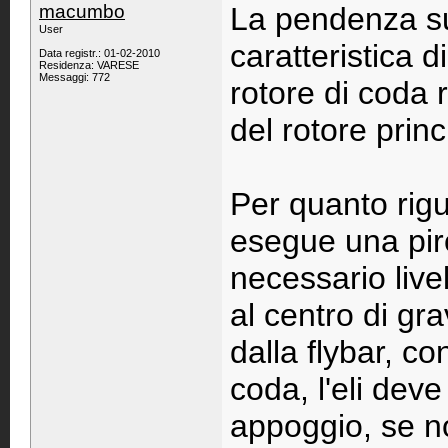
macumbo
La pendenza su
User
caratteristica di
Data registr.: 01-02-2010
Residenza: VARESE
Messaggi: 772
rotore di coda 
del rotore princ
Per quanto rigu
esegue una piroe
necessario livell
al centro di gr
dalla flybar, co
coda, l'eli dev
appoggio, se no