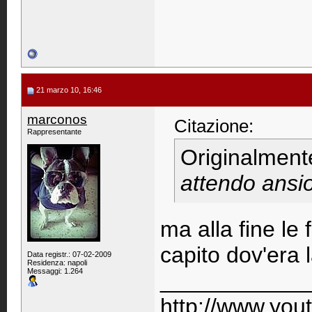
21 marzo 10, 16:46
marconos
Citazione:
Rappresentante
Originalment
attendo ansio
ma alla fine le 
capito dov'era 
Data registr.: 07-02-2009
Residenza: napoli
Messaggi: 1.264
____________
http://www.you