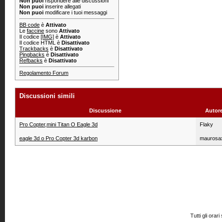
Non puoi
rispondere alle discussioni
Non puoi
inserire allegati
Non puoi
modificare i tuoi messaggi
BB code
è
Attivato
Le
faccine
sono
Attivato
Il codice
[IMG]
è
Attivato
Il codice HTML è
Disattivato
Trackbacks
è
Disattivato
Pingbacks
è
Disattivato
Refbacks
è
Disattivato
Regolamento Forum
Discussioni simili
Discussione
Autor
Pro Copter,mini Titan O Eagle 3d
Flaky
eagle 3d o Pro Copter 3d karbon
maurosa
Tutti gli or