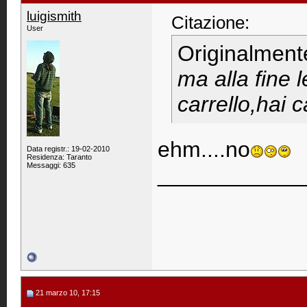
luigismith
Citazione:
User
Originalment
ma alla fine 
carrello,hai 
ehm....no
Data registr.: 19-02-2010
Residenza: Taranto
Messaggi: 635
____________
21 marzo 10, 17:15