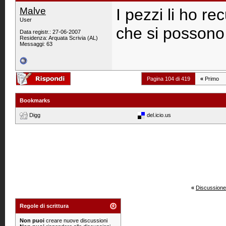
Malve
I pezzi li ho re
User
che si possono 
Data registr.: 27-06-2007
Residenza: Arquata Scrivia (AL)
Messaggi: 63
Pagina 104 di 419
«
Primo
Bookmarks
Digg
del.icio.us
«
Discussione
Regole di scrittura
Non puoi
creare nuove discussioni