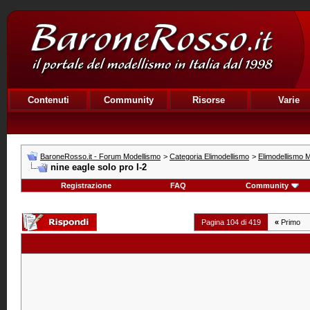
Contenuti
Community
Risorse
Varie
BaroneRosso.it - Forum Modellismo
>
Categoria Elimodellismo
>
Elimodellismo M
nine eagle solo pro I-2
Registrazione
FAQ
Community
Pagina 104 di 419
«
Primo