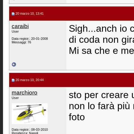
20 marzo 10, 13:41
caraibi
Sigh...anch io 
User
di coda non gir
Data registr.: 20-01-2008
Messaggi: 76
Mi sa che e meg
20 marzo 10, 20:44
marchioro
sto per creare 
User
non lo farà più
foto
Data registr.: 08-03-2010
Residenza: Napoli