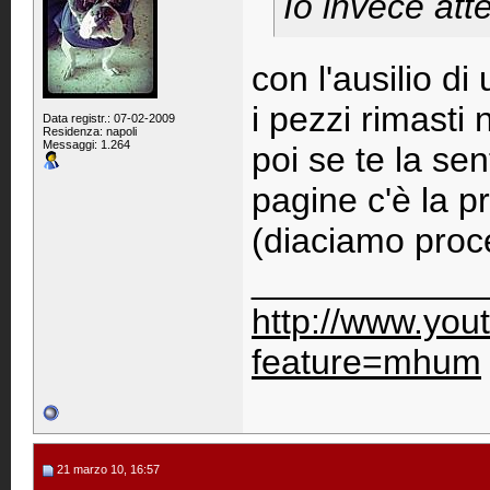
Io invece att
con l'ausilio di
i pezzi rimasti 
Data registr.: 07-02-2009
Residenza: napoli
Messaggi: 1.264
poi se te la se
pagine c'è la 
(diaciamo proc
____________
http://www.you
feature=mhum
21 marzo 10, 16:57