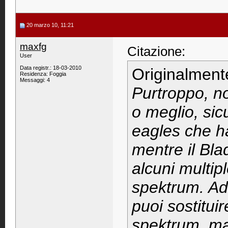
20 marzo 10, 11:21
maxfg
Citazione:
User
Data registr.: 18-03-2010
Originalment
Residenza: Foggia
Messaggi: 4
Purtroppo, n
o meglio, sic
eagles che h
mentre il Bla
alcuni multip
spektrum. Ad
puoi sostitui
spektrum, ma 