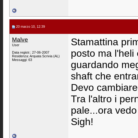
20 marzo 10, 12:39
Malve
Stamattina prim
User
posto ma l'heli 
Data registr.: 27-06-2007
Residenza: Arquata Scrivia (AL)
Messaggi: 63
guardando megli
shaft che entra
Devo cambiare t
Tra l'altro i pe
pale...ora vedo 
Sigh!