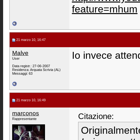
feature=mhum
21 marzo 10, 16:47
Malve
Io invece atten
User
Data registr.: 27-06-2007
Residenza: Arquata Scrivia (AL)
Messaggi: 63
21 marzo 10, 16:49
marconos
Citazione:
Rappresentante
Originalment