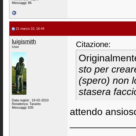
Messaggi: 86
21 marzo 10, 16:44
luigismith
Citazione:
User
Originalment
sto per crear
(spero) non l
stasera facci
Data registr.: 19-02-2010
Residenza: Taranto
Messaggi: 635
attendo ansioso
____________