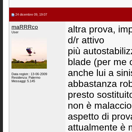
24 dicembre 09, 19:07
maRRRco
altra prova, im
User
d/r attivo
più autostabili
blade (per me o
anche lui a sin
Data registr.: 13-06-2009
Residenza: Palermo
abbastanza robu
Messaggi: 5.145
presto sostitui
non è malaccio
aspetto di pro
attualmente è m