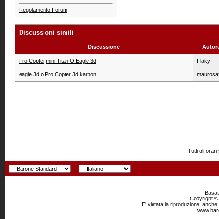
Regolamento Forum
Discussioni simili
Discussione
Autor
Pro Copter,mini Titan O Eagle 3d
Flaky
eagle 3d o Pro Copter 3d karbon
maurosa
Tutti gli or
Basato
Copyright ©2
E' vietata la riproduzione, anche
www.baro