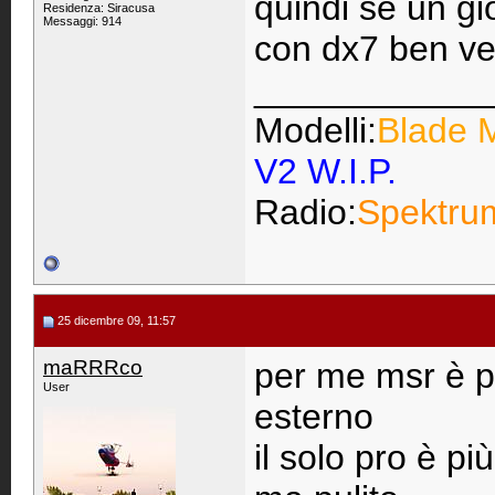
quindi se un gi
Residenza: Siracusa
Messaggi: 914
con dx7 ben ve
____________
Modelli:
Blade
V2 W.I.P.
Radio:
Spektru
25 dicembre 09, 11:57
maRRRco
per me msr è pi
User
esterno
il solo pro è p