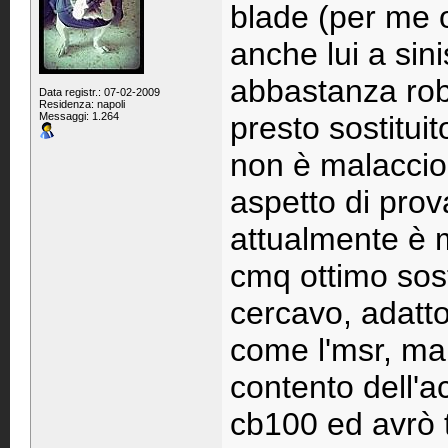
blade (per me o
anche lui a sin
abbastanza robu
Data registr.: 07-02-2009
Residenza: napoli
Messaggi: 1.264
presto sostitui
non è malaccio
aspetto di pro
attualmente è m
cmq ottimo sost
cercavo, adatto
come l'msr, ma 
contento dell'a
cb100 ed avrò t