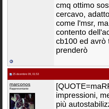
cmq ottimo sost
cercavo, adatto
come l'msr, ma 
contento dell'a
cb100 ed avrò t
prenderò
25 dicembre 09, 01:53
marconos
[QUOTE=maRRR
Rappresentante
impressioni, me
più autostabili