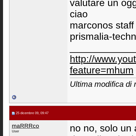
valutare un ogget
ciao
marconos staff 
prismalia-tech
____________
http://www.you
feature=mhum
Ultima modifica di
25 dicembre 09, 09:47
maRRRco
no no, solo un
User