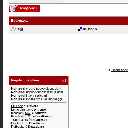
Bookmarks
Digg
del.icio.us
«
Discussione
Regole di scrittura
Non puoi
creare nuove discussioni
Non puoi
rispondere alle discussioni
Non puoi
inserire allegati
Non puoi
modificare i tuoi messaggi
BB code
è
Attivato
Le
faccine
sono
Attivato
Il codice
[IMG]
è
Attivato
Il codice HTML è
Disattivato
Trackbacks
è
Disattivato
Pingbacks
è
Disattivato
Refbacks
è
Disattivato