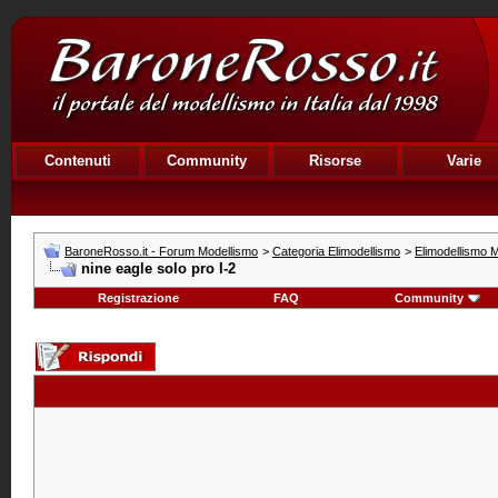
Contenuti
Community
Risorse
Varie
BaroneRosso.it - Forum Modellismo
>
Categoria Elimodellismo
>
Elimodellismo M
nine eagle solo pro I-2
Registrazione
FAQ
Community