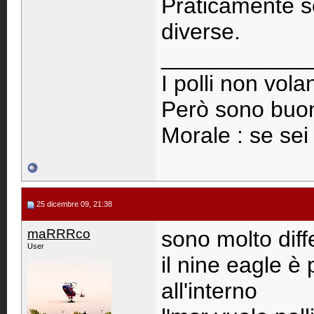
Praticamente se
diverse.
____________
I polli non vola
Però sono buon
Morale : se sei 
25 dicembre 09, 21:38
maRRRco
sono molto diff
User
il nine eagle è
all'interno