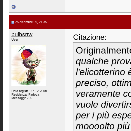
25 dicembre 09, 21:35
bulbsrtw
Citazione:
User
Originalment
qualche prov
l'elicotterino
preciso, otti
veramente con
Data registr.: 27-12-2008
Residenza: Padova
Messaggi: 795
vuole divertir
per i più espe
moooolto più