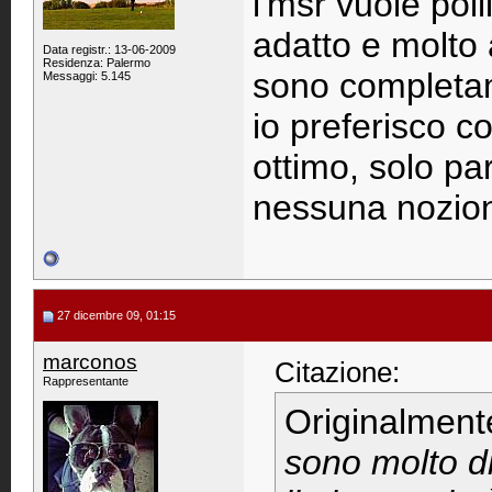
l'msr vuole poll
adatto e molto 
Data registr.: 13-06-2009
Residenza: Palermo
sono completam
Messaggi: 5.145
io preferisco c
ottimo, solo pa
nessuna nozion
27 dicembre 09, 01:15
marconos
Citazione:
Rappresentante
Originalment
sono molto di