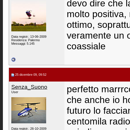
devo dire che 
molto positiva,
ottimo, soprattu
veramente un og
Data registr.: 13-06-2009
Residenza: Palermo
coassiale
Messaggi: 5.145
25 dicembre 09, 09:52
Senza_Suono
perfetto marrrco
User
che anche io ho
futuro lo facci
centomila radio
Data registr.: 26-10-2009