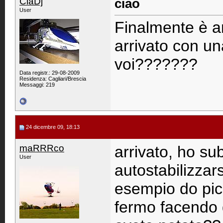
ClaDj
ciao
User
Finalmente è a
arrivato con un
voi???????
Data registr.: 29-08-2009
Residenza: Cagliari/Brescia
Messaggi: 219
24 dicembre 09, 18:13
maRRRco
arrivato, ho su
User
autostabilizzar
esempio do picc
fermo facendo d