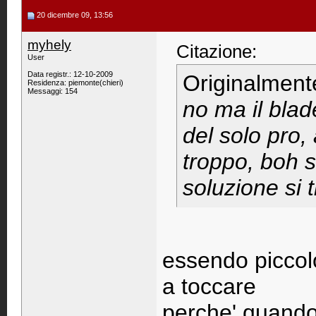
20 dicembre 09, 13:56
myhely
Citazione:
User
Data registr.: 12-10-2009
Originalment
Residenza: piemonte(chieri)
Messaggi: 154
no ma il bla
del solo pro, 
troppo, boh s
soluzione si 
essendo piccolo
a toccare
perche' quando 