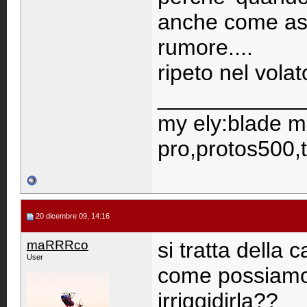
anche come ass
rumore....
ripeto nel volat
____________
my ely:blade m
pro,protos500,
20 dicembre 09, 14:16
maRRRco
si tratta della 
User
come possiamo 
irriggidirla??