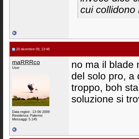
cui collidono 
20 dicembre 09, 13:48
maRRRco
no ma il blade
User
del solo pro, a 
troppo, boh sta
soluzione si tr
Data registr.: 13-06-2009
Residenza: Palermo
Messaggi: 5.145