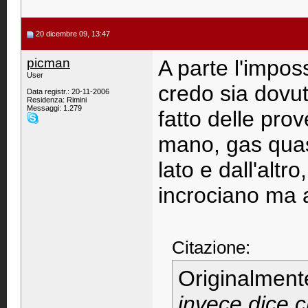
20 dicembre 09, 13:47
picman
A parte l'impos
User
credo sia dovu
Data registr.: 20-11-2006
Residenza: Rimini
Messaggi: 1.279
fatto delle pro
mano, gas quas
lato e dall'altro
incrociano ma a
Citazione:
Originalment
invece dice 