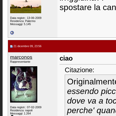
spostare la c
Data registr.: 13-06-2009
Residenza: Palermo
Messaggi: 5.145
21 dicembre 09, 23:56
marconos
ciao
Rappresentante
Citazione:
Originalment
essendo picco
dove va a to
Data registr.: 07-02-2009
perche' quand
Residenza: napoli
Messaggi: 1.264