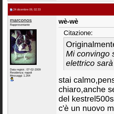
24 dicembre 09, 02:33
marconos
wè-wè
Rappresentante
Citazione:
Originalment
Mi convingo s
elettrico sar
Data registr.: 07-02-2009
Residenza: napoli
Messaggi: 1.264
stai calmo,pen
chiaro,anche se
del kestrel500s
c'è un nuovo mo