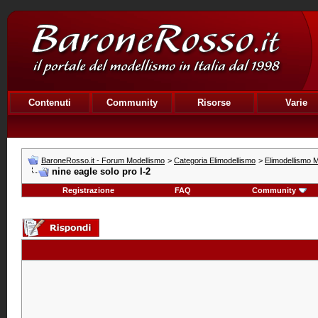
Contenuti
Community
Risorse
Varie
BaroneRosso.it - Forum Modellismo
>
Categoria Elimodellismo
>
Elimodellismo M
nine eagle solo pro I-2
Registrazione
FAQ
Community