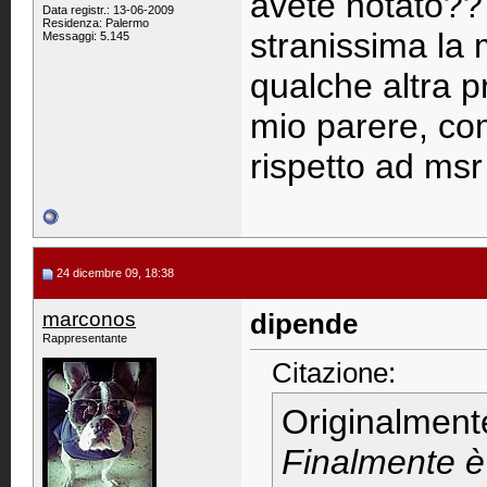
avete notato??
Data registr.: 13-06-2009
Residenza: Palermo
stranissima la 
Messaggi: 5.145
qualche altra p
mio parere, co
rispetto ad msr
24 dicembre 09, 18:38
marconos
dipende
Rappresentante
Citazione:
Originalment
Finalmente è