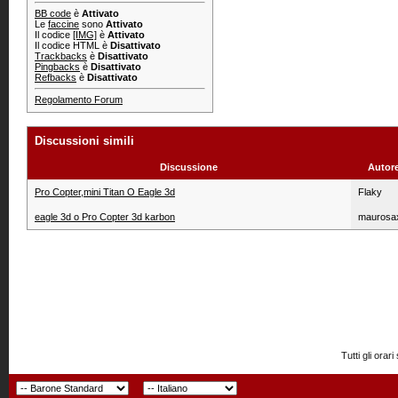
BB code
è
Attivato
Le
faccine
sono
Attivato
Il codice
[IMG]
è
Attivato
Il codice HTML è
Disattivato
Trackbacks
è
Disattivato
Pingbacks
è
Disattivato
Refbacks
è
Disattivato
Regolamento Forum
Discussioni simili
Discussione
Autor
Pro Copter,mini Titan O Eagle 3d
Flaky
eagle 3d o Pro Copter 3d karbon
maurosa
Tutti gli or