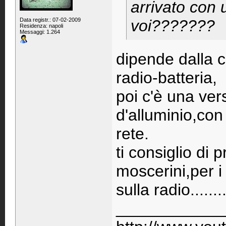
arrivato con 
Data registr.: 07-02-2009
voi???????
Residenza: napoli
Messaggi: 1.264
dipende dalla c
radio-batteria,
poi c'è una ver
d'alluminio,con 
rete.
ti consiglio di
moscerini,per i
sulla radio.........
____________