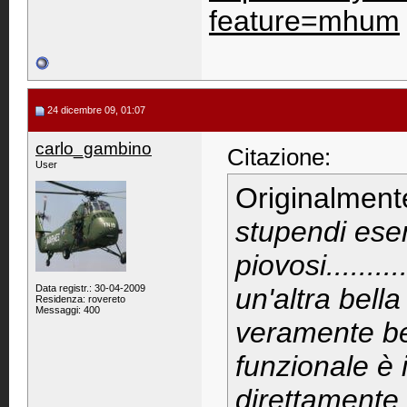
feature=mhum
24 dicembre 09, 01:07
carlo_gambino
Citazione:
User
Originalment
stupendi esem
piovosi...........
Data registr.: 30-04-2009
un'altra bell
Residenza: rovereto
Messaggi: 400
veramente b
funzionale è i
direttamente 