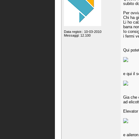
subito d
Per ovvia
Chi ha g
Li ho cal
barra non
Io consig
Data registr.: 10-03-2010
Messaggi: 12.100
i fermi v
Qui pote
e qui il 
Gia che c
ad elico
Elevator
e aileron