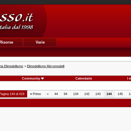
Risorse
Varie
ia Elimodellismo
>
Elimodellismo Micromodelli
Community
Calendario
I 
Pagina 144 di 419
«
Primo
<
44
94
134
142
143
144
145
1