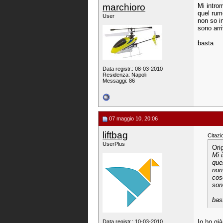
marchioro
Mi intro
quel rumo
User
non so i
sono arr
basta
Data registr.: 08-03-2010
Residenza: Napoli
Messaggi: 86
07 maggio 10, 20:06
liftbag
Citazi
UserPlus
Ori
Mi 
que
non
cos
son
bas
Io ho gi
Data registr.: 10-03-2010