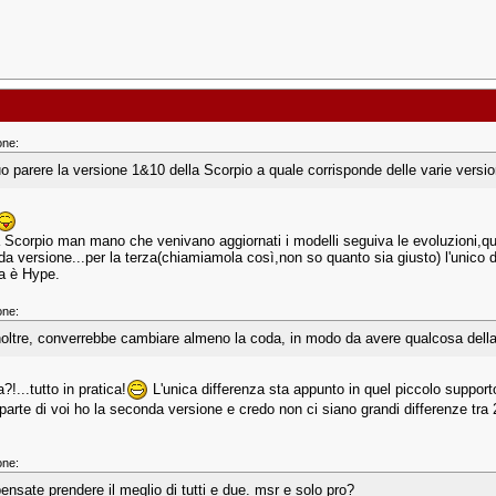
one:
uo parere la versione 1&10 della Scorpio a quale corrisponde delle varie versio
 Scorpio man mano che venivano aggiornati i modelli seguiva le evoluzioni,qu
a versione...per la terza(chiamiamola così,non so quanto sia giusto) l'unico di
ta è Hype.
one:
noltre, converrebbe cambiare almeno la coda, in modo da avere qualcosa dell
!...tutto in pratica!
L'unica differenza sta appunto in quel piccolo support
arte di voi ho la seconda versione e credo non ci siano grandi differenze tra 2
one:
pensate prendere il meglio di tutti e due. msr e solo pro?