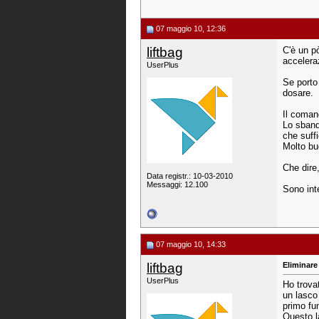
07 maggio 10, 12:36
liftbag
C'è un p
accelera
UserPlus
Se porto 
dosare.
Il coman
Lo sbanda
che suffi
Molto buo
Che dire,
Data registr.: 10-03-2010
Messaggi: 12.100
Sono inte
07 maggio 10, 14:33
liftbag
Eliminare 
UserPlus
Ho trovat
un lasco
primo fu
Questo l