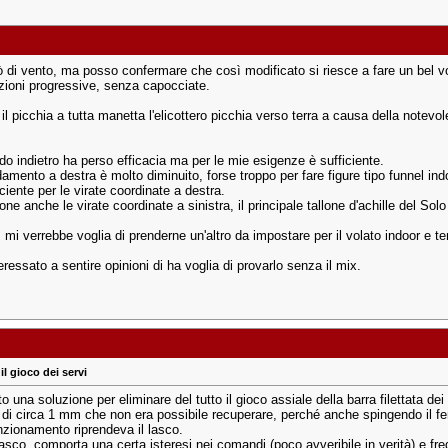
ò di vento, ma posso confermare che così modificato si riesce a fare un bel
zioni progressive, senza capocciate.
il picchia a tutta manetta l'elicottero picchia verso terra a causa della notevol
do indietro ha perso efficacia ma per le mie esigenze è sufficiente.
mento a destra è molto diminuito, forse troppo per fare figure tipo funnel indo
ciente per le virate coordinate a destra.
ne anche le virate coordinate a sinistra, il principale tallone d'achille del So
 mi verrebbe voglia di prenderne un'altro da impostare per il volato indoor e ten
ressato a sentire opinioni di ha voglia di provarlo senza il mix.
il gioco dei servi
o una soluzione per eliminare del tutto il gioco assiale della barra filettata d
 di circa 1 mm che non era possibile recuperare, perché anche spingendo il ferm
nzionamento riprendeva il lasco.
asco, comporta una certa isteresi nei comandi (poco avveribile in verità) e freq