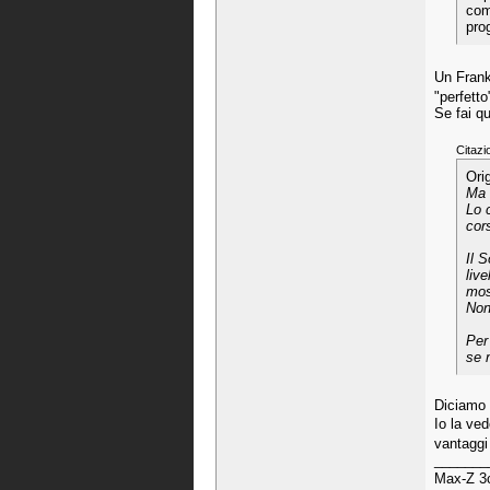
com
pro
Un Frank
"perfetto
Se fai qu
Citazi
Ori
Ma 
Lo 
cor
Il 
liv
mos
Non
Per
se 
Diciamo 
Io la ve
vantaggi 
_______
Max-Z 