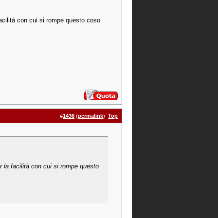
facilità con cui si rompe questo coso
#
1436
(
permalink
)
Top
 la facilità con cui si rompe questo