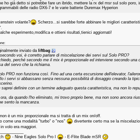
e ho già detto si potrebbe fare un ibrido, mettere la rx del msr sul solo poro, 
grammabili delle radio DX6-7 e le varie batterie Duremax Hyperion
enstein volante?
Scherzo...si sarebbe forte abbinare le migliori caratterist
".
alche esperimento,modifica e ottieni risultati,tienici aggiornati!
one:
ginalmente inviato da
liftbag
secondo voi, è corretto parlare di miscelazione dei servi sul Solo PRO?
chiedo, perché secondo me il mix è proporzionale ed interviene secondo una ce
sa del servo che la richiama.
Solo PRO non funziona così. Fino ad una certa escursione dell'elevator, l'aile
ello i servi si abbassano senza nessuna possibilità di dosaggio creando la tipi
cerino.
 saprei definire con un termine adeguato questa caratteristica, ma non lo rep
 ora, da quando l'ho eliminato, mi trovo proprio bene, ma non sono ancora riusci
ne sento la mancanza.
non è un mix proporzionale ma si tratta di un mix on/off.
do come una modalità "turbo" o "nos"
divertente certo ma se la miscelazion
in volo era maggiori.
___________
3ch
- Nine Eagles Solo Pro I
- E-Flite Blade mSR