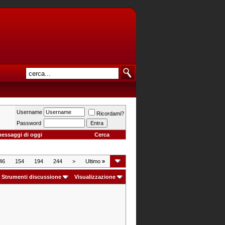
Username
Ricordami?
Password
messaggi di oggi
Cerca
46
154
194
244
>
Ultimo
»
Strumenti discussione
Visualizzazione