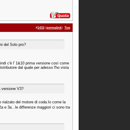
#
1433
(
permalink
)
Top
ni del Solo pro?
indi c'è l' 1&10 prima versione così come
stributore dal quale per adesso l'ho vista
a versione V3?
o rialzato del motore di coda.Io come la
a e 3a...le differenze maggiori ci sono tra