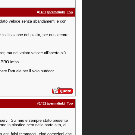
#
1431
(
permalink
)
Top
 volato veloce senza sbandamenti e con
e inclinazione del piatto, per cui occorre
or, ma nel volato veloce all'aperto più
lo PRO imho.
ere l'attuale per il volo outdoor.
#
1432
(
permalink
)
Top
ei servi. Sul mio è sempre stato presente
o in plastica nero nella parte alta, al
uenti falsi trimmaggi, cioè correzioni che