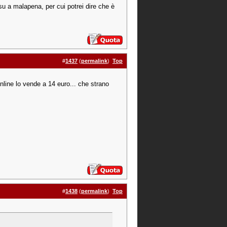
su a malapena, per cui potrei dire che è
#
1437
(
permalink
)
Top
nline lo vende a 14 euro... che strano
#
1438
(
permalink
)
Top