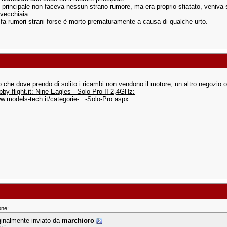
e principale non faceva nessun strano rumore, ma era proprio sfiatato, veniva 
 vecchiaia.
o fa rumori strani forse è morto prematuramente a causa di qualche urto.
o che dove prendo di solito i ricambi non vendono il motore, un altro negozio o
by-flight.it: Nine Eagles - Solo Pro II 2,4GHz:
ww.models-tech.it/categorie-...-Solo-Pro.aspx
one:
ginalmente inviato da
marchioro