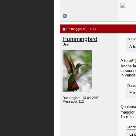
07 maggio 10, 14:44
Hummingbird
Citazi
User
A t
A tutte!!
Anche la
la second
in vendi
Citazi
E i
Data registr.: 13-04-2010
Messaggi: 112
Qualcosa?
maggior p
1a e 2a.
Citazi
Ci 