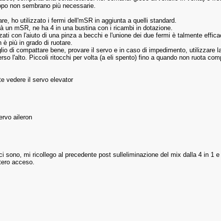
opo non sembrano più necessarie.
re, ho utilizzato i fermi dell'mSR in aggiunta a quelli standard.
ià un mSR, ne ha 4 in una bustina con i ricambi in dotazione.
zati con l'aiuto di una pinza a becchi e l'unione dei due fermi è talmente effi
 è più in grado di ruotare.
lio di compattare bene, provare il servo e in caso di impedimento, utilizzare l
erso l'alto. Piccoli ritocchi per volta (a eli spento) fino a quando non ruota co
te vedere il servo elevator
servo aileron
i sono, mi ricollego al precedente post sulleliminazione del mix dalla 4 in 1 e 
ttero acceso.