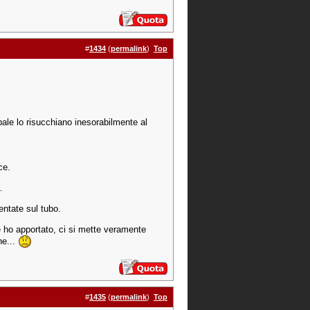
#
1434
(
permalink
)
Top
pale lo risucchiano inesorabilmente al
ce.
.
entate sul tubo.
 ho apportato, ci si mette veramente
ne...
#
1435
(
permalink
)
Top