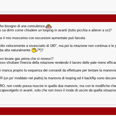
ho bisogno di una consulenza
 sa dirmi come chiudere un looping in avanti (tutto picchia e aileron a sx)?
e il mio moscerino con escursioni aumentate può farcela.
olto velocemente a rovesciarlo di 180°, ma poi la rotazione non continua e le 
rba alta naturalmente
)?
vo levare gas prima che si rovesci?
so sfruttare l'inerzia della rotazione rendendo il lavoro delle pale meno effica
i manca proprio la sequenza dei comandi da effettuare per tentare la manovra
R (un po' moddato nel piatto) la manovra di looping ed il backflip sono docum
PRO, non credo possa riuscire in quelle due manovre, ma con le modifiche che
capovolgerlo in avanti, solo che non trovo il modo di uscire da quella situazio