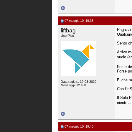
07 maggio 10, 19:35
liftbag
Ragazzi 
Qualcuno
UserPlus
Sento ch
Arrivo m
suolo (e
Forse de
Forse pos
E' che m
Data registr.: 10-03-2010
Messaggi: 12.100
Con l'mS
Il Solo 
niente a 
07 maggio 10, 19:40