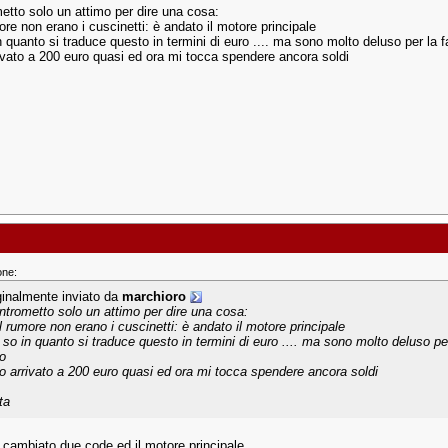
metto solo un attimo per dire una cosa:
re non erano i cuscinetti: è andato il motore principale
n quanto si traduce questo in termini di euro .... ma sono molto deluso per la 
ivato a 200 euro quasi ed ora mi tocca spendere ancora soldi
one:
ginalmente inviato da
marchioro
intrometto solo un attimo per dire una cosa:
l rumore non erano i cuscinetti: è andato il motore principale
 so in quanto si traduce questo in termini di euro .... ma sono molto deluso per
o
o arrivato a 200 euro quasi ed ora mi tocca spendere ancora soldi
ta
à cambiato due code ed il motore principale.