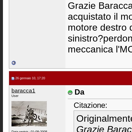
Grazie Baracca1
acquistato il m
motore destro 
sinistro?perdo
meccanica l'M
26 gennaio 10, 17:20
baracca1
Da
User
Citazione:
Originalment
Grazie Baracc
Data registr.: 01-08-2008