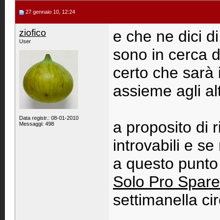
27 gennaio 10, 12:24
ziofico
e che ne dici d
User
sono in cerca d
certo che sarà 
assieme agli alt
Data registr.: 08-01-2010
a proposito di 
Messaggi: 498
introvabili e se
a questo punto
Solo Pro Spare
settimanella cir