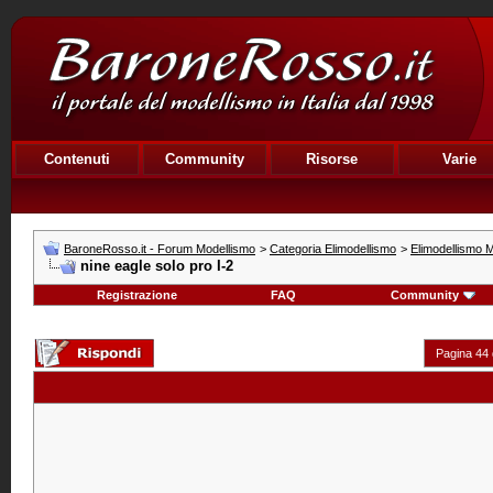
Contenuti
Community
Risorse
Varie
BaroneRosso.it - Forum Modellismo
>
Categoria Elimodellismo
>
Elimodellismo M
nine eagle solo pro I-2
Registrazione
FAQ
Community
Pagina 44 