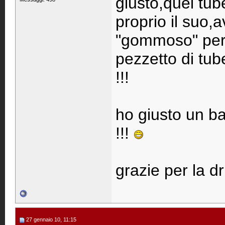
giusto,quel tu
proprio il suo,
"gommoso" per p
pezzetto di tub
!!!
ho giusto un ba
!!!
grazie per la dri
27 gennaio 10, 11:15