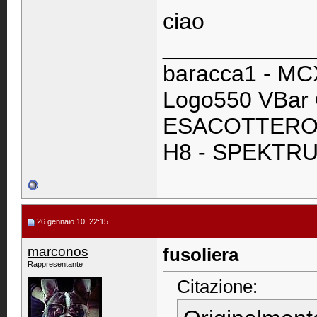
ciao
____________
baracca1 - M
Logo550 VBar 
ESACOTTERO C
H8 - SPEKTRU
26 gennaio 10, 22:15
marconos
fusoliera
Rappresentante
Citazione: