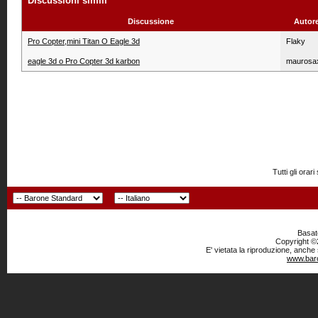
Discussioni simili
Discussione
Autor
Pro Copter,mini Titan O Eagle 3d
Flaky
eagle 3d o Pro Copter 3d karbon
maurosa
Tutti gli or
Basato
Copyright ©2
E' vietata la riproduzione, anche
www.baro