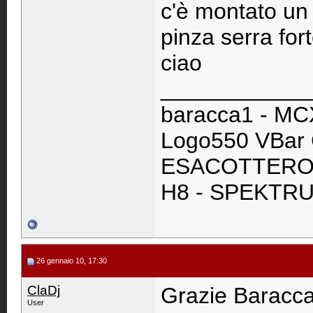
c'è montato un 
pinza serra fort
ciao
____________
baracca1 - M
Logo550 VBar 
ESACOTTERO C
H8 - SPEKTRU
26 gennaio 10, 17:30
ClaDj
Grazie Baracca
User