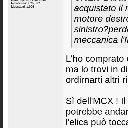
Residenza: TORINO
acquistato il
Messaggi: 1.906
motore destr
sinistro?per
meccanica l
L'ho comprato d
ma lo trovi in d
ordirnarti altri 
Sì dell'MCX ! Il
potrebbe andar
l'elica può toc