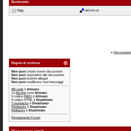
Bookmarks
Digg
del.icio.us
«
Discussione
Regole di scrittura
Non puoi
creare nuove discussioni
Non puoi
rispondere alle discussioni
Non puoi
inserire allegati
Non puoi
modificare i tuoi messaggi
BB code
è
Attivato
Le
faccine
sono
Attivato
Il codice
[IMG]
è
Attivato
Il codice HTML è
Disattivato
Trackbacks
è
Disattivato
Pingbacks
è
Disattivato
Refbacks
è
Disattivato
Regolamento Forum