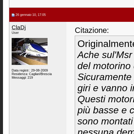
26 gennaio 10, 17:05
ClaDj
Citazione:
User
Originalment
Ache sul'Msr 
del motorino 
Data registr.: 29-08-2009
Sicuramente è
Residenza: Cagliari/Brescia
Messaggi: 219
giri e vanno in
Questi motori
più basse e c
sono montati
nessuna demol