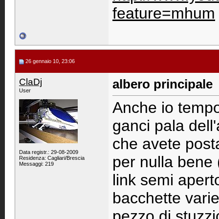
feature=mhum
26 gennaio 10, 23:06
ClaDj
albero principale
User
Anche io tempo 
ganci pala dell'
che avete post
Data registr.: 29-08-2009
per nulla bene 
Residenza: Cagliari/Brescia
Messaggi: 219
link semi aper
bacchette varie
pezzo di stuzzi