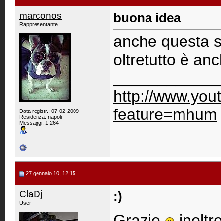
marconos
buona idea
Rappresentante
anche questa s
oltretutto è anch
____________
http://www.you
feature=mhum
Data registr.: 07-02-2009
Residenza: napoli
Messaggi: 1.264
27 gennaio 10, 12:15
ClaDj
:)
User
Grazie
inoltr