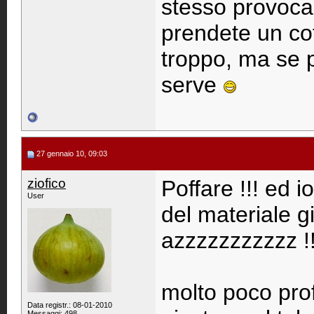
stesso provocand
prendete un cot
troppo, ma se p
serve
27 gennaio 10, 09:03
ziofico
Poffare !!! ed 
User
del materiale gi
azzzzzzzzzzz !!
molto poco pro
Data registr.: 08-01-2010
Messaggi: 498