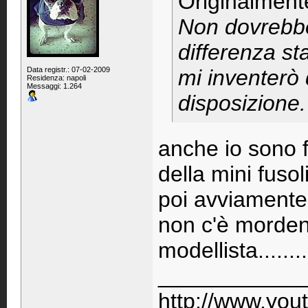
Originalment
Non dovrebbe 
differenza st
Data registr.: 07-02-2009
mi inventerò
Residenza: napoli
Messaggi: 1.264
disposizione.
anche io sono f
della mini fusol
poi avviamente 
non c'è morden
modellista...........
____________
http://www.you