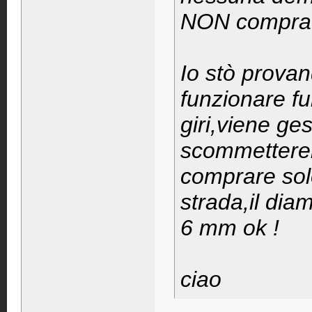
NON comprate
Io stò provan
funzionare fu
giri,viene ges
scommetterei 
comprare sol
strada,il dia
6 mm ok !
ciao