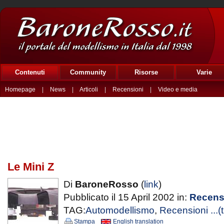
Contenuti
Community
Risorse
Varie
Homepage
|
News
|
Articoli
|
Recensioni
|
Video e media
Le Mini Z
Di
BaroneRosso
(
link
)
Pubblicato il 15 April 2002 in:
Recens
TAG:
Automodellismo
,
Recensioni
...(
Stampa
English translation