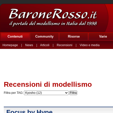
Contenuti
Community
Risorse
Varie
Homepage
|
News
|
Articoli
|
Recensioni
|
Video e media
Recensioni di modellismo
Filtra per TAG:
Focus by Hype