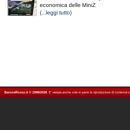
economica delle MiniZ
(...leggi tutto)
BaroneRosso.it © 1998/2026
. E' vietata anche solo in parte la riproduzione di contenuti 