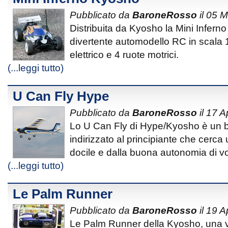
Pubblicato da
BaroneRosso
il 05 
Distribuita da Kyosho la Mini Infern
divertente automodello RC in scala 
elettrico e 4 ruote motrici.
(...leggi tutto)
U Can Fly Hype
Pubblicato da
BaroneRosso
il 17 A
Lo U Can Fly di Hype/Kyosho è un bel
indirizzato al principiante che cerca
docile e dalla buona autonomia di vo
(...leggi tutto)
Le Palm Runner
Pubblicato da
BaroneRosso
il 19 A
Le Palm Runner della Kyosho, una v