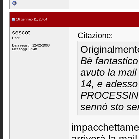
16 gennaio 11, 23:04
sescot
Citazione:
User
Data registr.: 12-02-2008
Originalment
Messaggi: 5.948
Bè fantastico 
avuto la mail
14, e adesso
PROCESSING..
sennò sto sem
impacchettamen
arriverà la mail