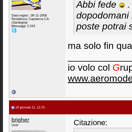
Abbi fede
.
dopodomani il
Data registr.: 08-11-2006
Residenza: Capoterra-CA-
(Sardegna)
poste potrai 
Messaggi: 2.243
ma solo fin qua
____________
io volo col
G
ru
www.aeromodel
18 gennaio 11, 12:15
brigher
Citazione:
User