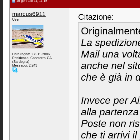
16 gennaio 11, 11:15
marcus6911
Citazione:
User
Originalment
La spedizione
Mail una volta
Data registr.: 08-11-2006
Residenza: Capoterra-CA-
(Sardegna)
anche nel sit
Messaggi: 2.243
che è già in
Invece per Ai
alla partenza
Poste non risu
che ti arrivi 