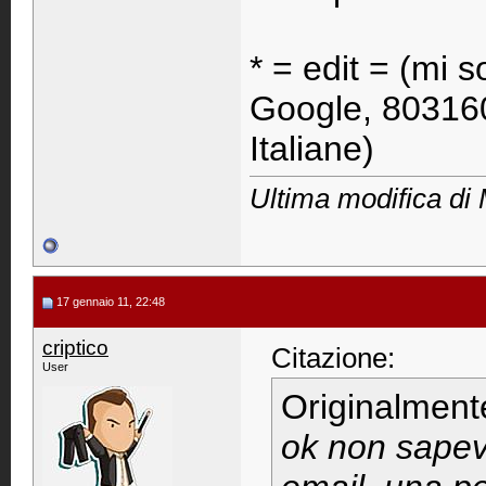
* = edit = (mi 
Google, 803160
Italiane)
Ultima modifica di 
17 gennaio 11, 22:48
criptico
Citazione:
User
Originalment
ok non sapev