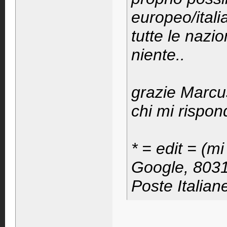
europeo/ital
tutte le nazio
niente..
grazie Marcu
chi mi rispon
* = edit = (m
Google, 8031
Poste Italian