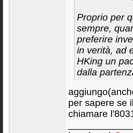
Proprio per q
sempre, quand
preferire inv
in verità, ad 
HKing un pacc
dalla parten
aggiungo(anche
per sapere se il
chiamare l'803
____________