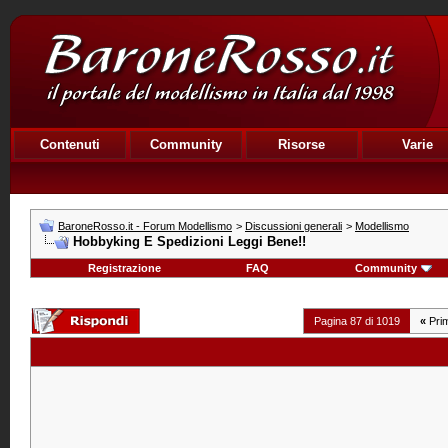
Contenuti
Community
Risorse
Varie
BaroneRosso.it - Forum Modellismo
>
Discussioni generali
>
Modellismo
Hobbyking E Spedizioni Leggi Bene!!
Registrazione
FAQ
Community
Pagina 87 di 1019
«
Pri