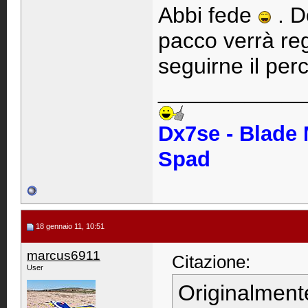
Abbi fede
. D
pacco verrà regi
seguirne il pe
____________
Dx7se - Blade
Spad
18 gennaio 11, 10:51
marcus6911
Citazione:
User
Originalment