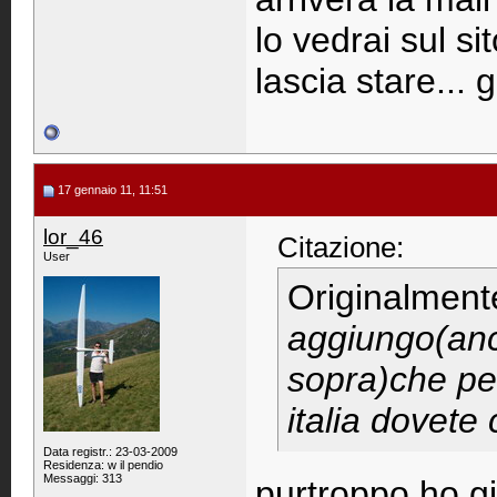
lo vedrai sul s
lascia stare... 
17 gennaio 11, 11:51
lor_46
Citazione:
User
Originalment
aggiungo(anc
sopra)che per
italia dovete
Data registr.: 23-03-2009
Residenza: w il pendio
Messaggi: 313
purtroppo ho g