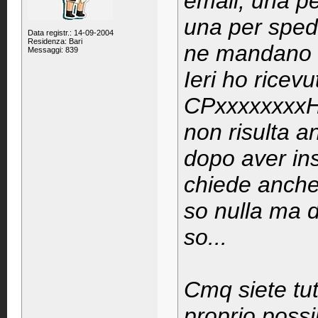
email, una p
una per sped
Data registr.: 14-09-2004
Residenza: Bari
ne mandano s
Messaggi: 839
Ieri ho ricev
CPxxxxxxxxHK
non risulta a
dopo aver ins
chiede anche
so nulla ma d
so...
Cmq siete tut
proprio possi