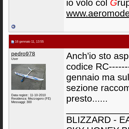
io volo col
G
ru
www.aeromodel
16 gennaio 11, 13:55
pedro978
Anch'io sto as
User
codice RC------
gennaio ma sul 
sezione raccom
Data registr.: 11-10-2010
presto......
Residenza: Mezzogoro (FE)
Messaggi: 300
____________
BLIZZARD - EA