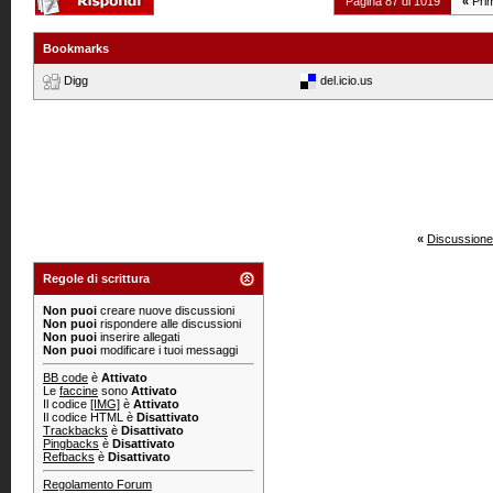
Pagina 87 di 1019
«
Pri
Bookmarks
Digg
del.icio.us
«
Discussione
Regole di scrittura
Non puoi
creare nuove discussioni
Non puoi
rispondere alle discussioni
Non puoi
inserire allegati
Non puoi
modificare i tuoi messaggi
BB code
è
Attivato
Le
faccine
sono
Attivato
Il codice
[IMG]
è
Attivato
Il codice HTML è
Disattivato
Trackbacks
è
Disattivato
Pingbacks
è
Disattivato
Refbacks
è
Disattivato
Regolamento Forum