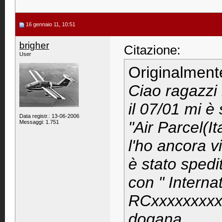
16 gennaio 11, 10:51
brigher
Citazione:
User
Originalment
Ciao ragazzi 
il 07/01 mi è
Data registr.: 13-06-2006
"Air Parcel(
Messaggi: 1.751
l'ho ancora v
è stato sped
con " Interna
RCxxxxxxxxxH
dogana...