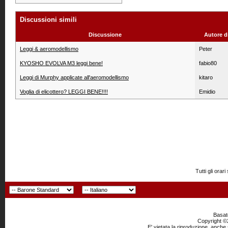
Discussioni simili
Discussione
Autore d
Leggi & aeromodellismo
Peter
KYOSHO EVOLVA M3 leggi bene!
fabio80
Leggi di Murphy applicate all'aeromodellismo
kitaro
Voglia di elicottero? LEGGI BENE!!!!
Emidio
Tutti gli or
Basato
Copyright ©2
E' vietata la riproduzione, anche