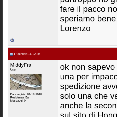
fare il pacco no
speriamo bene.
Lorenzo
17 gennaio 11, 22:29
MiddyFra
ok non sapevo 
User
una per impac
spedizione av
solo una che val
Data registr.: 01-12-2010
Residenza: Bari
Messaggi: 0
anche la secon
sul sito di Hon