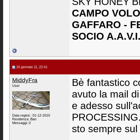
SKY HONEY B
CAMPO VOLO:
GAFFARO - 
SOCIO A.A.V.I.
16 gennaio 11, 22:41
MiddyFra
Bè fantastico co
User
avuto la mail d
e adesso sull'
PROCESSING....
Data registr.: 01-12-2010
Residenza: Bari
Messaggi: 0
sto sempre sul s