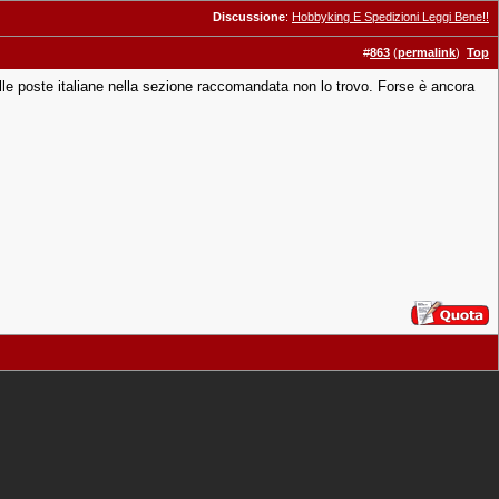
Discussione
:
Hobbyking E Spedizioni Leggi Bene!!
#
863
(
permalink
)
Top
lle poste italiane nella sezione raccomandata non lo trovo. Forse è ancora