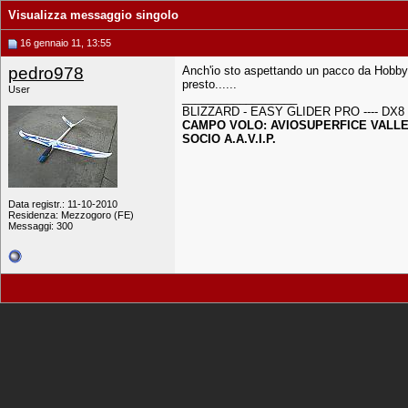
Visualizza messaggio singolo
16 gennaio 11, 13:55
pedro978
Anch'io sto aspettando un pacco da Hobbyki
presto......
User
__________________
BLIZZARD - EASY GLIDER PRO ---- DX8
CAMPO VOLO: AVIOSUPERFICE VALLE
SOCIO A.A.V.I.P.
Data registr.: 11-10-2010
Residenza: Mezzogoro (FE)
Messaggi: 300