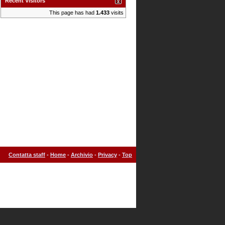
Recent Visitors
This page has had
1.433
visits
Contatta staff
-
Home
-
Archivio
-
Privacy
-
Top