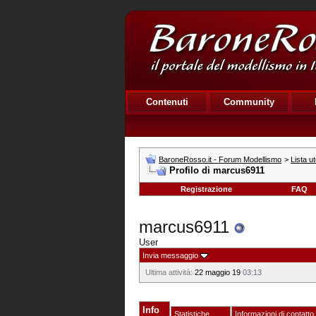
Contenuti
Community
BaroneRosso.it - Forum Modellismo
>
Lista ut
Profilo di marcus6911
Registrazione
FAQ
marcus6911
User
Invia messaggio
Ultima attività:
22 maggio 19
03:13
Info
Statistiche
Informazioni di contatto