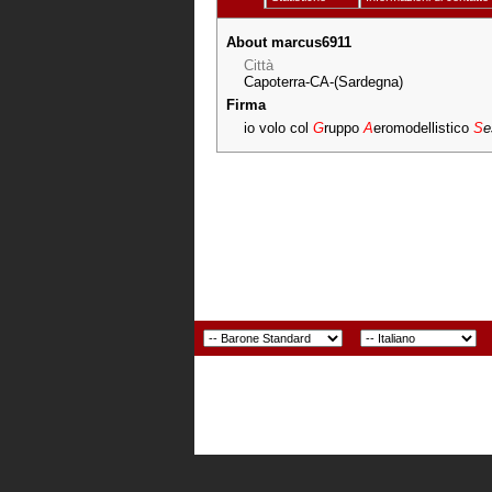
About marcus6911
Città
Capoterra-CA-(Sardegna)
Firma
io volo col
G
ruppo
A
eromodellistico
S
e