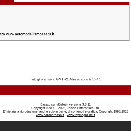
stu
www.aeromodellismosestu.it
Tutti gli orari sono GMT +2. Adesso sono le
15:47
.
Basato su: vBulletin versione 3.8.11
Copyright ©2000 - 2026, Jelsoft Enterprises Ltd.
E' vietata la riproduzione, anche solo in parte, di contenuti e grafica. Copyright 1998/2026
www.baronerosso.it
-
www.toymagazine.it