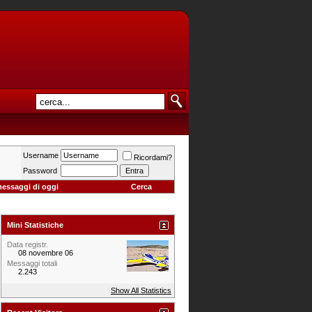
Username
Ricordami?
Password
messaggi di oggi
Cerca
Mini Statistiche
Data registr.
08 novembre 06
Messaggi totali
2.243
Show All Statistics