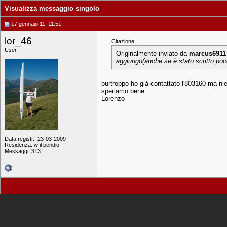
Visualizza messaggio singolo
17 gennaio 11, 11:51
lor_46
Citazione:
User
Originalmente inviato da
marcus6911
aggiungo(anche se è stato scritto poco
purtroppo ho già contattato l'803160 ma nien
speriamo bene...
Lorenzo
Data registr.: 23-03-2009
Residenza: w il pendio
Messaggi: 313