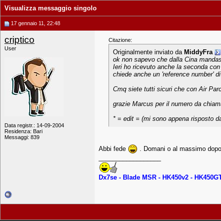
Visualizza messaggio singolo
17 gennaio 11, 22:48
criptico
Citazione:
User
Originalmente inviato da
MiddyFra
ok non sapevo che dalla Cina mandass
Ieri ho ricevuto anche la seconda con
chiede anche un 'reference number' di 
Cmq siete tutti sicuri che con Air Parc
grazie Marcus per il numero da chiama
* = edit = (mi sono appena risposto d
Data registr.: 14-09-2004
Residenza: Bari
Messaggi: 839
Abbi fede
. Domani o al massimo dopodom
__________________
Dx7se - Blade MSR - HK450v2 - HK450G