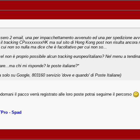
ero 2 email, una per impacchettamento avvenuto ed una per spedizione avve
 il tracking CPxxxxxxxxHK ma sul sito di Hong Kong post non risulta ancora ni
cui non so nulla ma dice che è facoltativo per cui non so...
el non è proprio possibile alcun tracking europeo/italiano? Nel menu a tendina c
re...ma chi mi risponde? le poste italiane?*
a solo su Google, 803160 servizio 'dove e quando' di Poste Italiane)
ani il pacco verrà registrato alle loro poste potrai seguirne il percorso
TPro - Spad