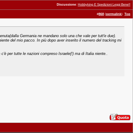
Discussione
:
Hobbyking E Spedizioni Leggi Bene!!
#
868
(
permalink
)
Top
nuta(dalla Germania ne mandano solo una che vale per tutt'e due).
ente del mio pacco. In più dopo aver inserito il numero del tracking mi
'è per tutte le nazioni compreso Israele(!) ma di Italia niente..