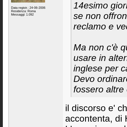
14esimo giorn
Data registr.: 24-06-2006
Residenza: Roma
se non offron
Messaggi: 1.092
reclamo e ve
Ma non c'è q
usare in alte
inglese per c
Devo ordinare
fossero altre 
il discorso e' c
accontenta, di