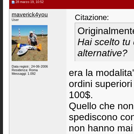
28 marzo 19, 10:52
maverick4you
Citazione:
User
Originalment
Hai scelto tu
alternative?
Data registr.: 24-06-2006
era la modalita'
Residenza: Roma
Messaggi: 1.092
ordini superiori
100$.
Quello che non 
spediscono con 
non hanno mai 