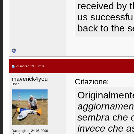
received by t
us successful
back to the s
29 marzo 19, 07:18
maverick4you
Citazione:
User
Originalment
aggiornament
sembra che d
invece che as
Data registr.: 24-06-2006