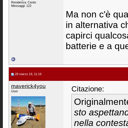
Residenza: Cento
Messaggi: 122
Ma non c'è qua
in alternativa c
capirci qualcos
batterie e a que
28 marzo 19, 11:19
maverick4you
Citazione:
User
Originalment
sto aspettand
nella contest