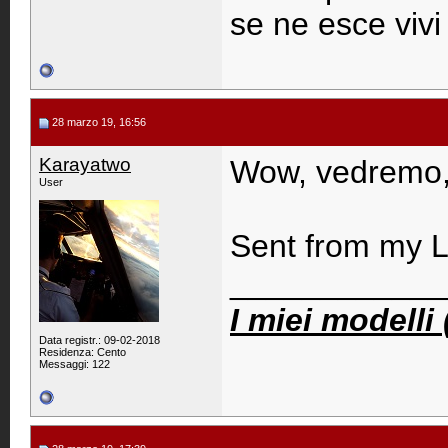
se ne esce viv
28 marzo 19, 16:56
Karayatwo
Wow, vedremo, 
User
Sent from my 
____________
I miei modelli
Data registr.: 09-02-2018
Residenza: Cento
Messaggi: 122