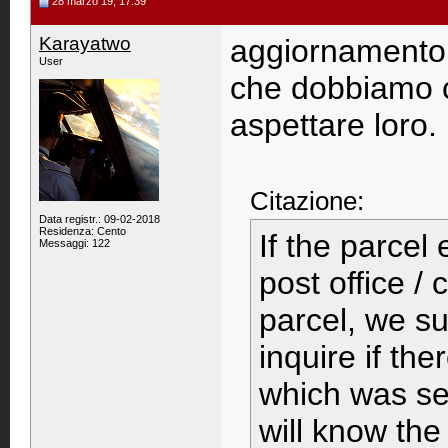
28 marzo 19, 17:39
Karayatwo
aggiornamento,
User
che dobbiamo c
aspettare loro.
Citazione:
Data registr.: 09-02-2018
Residenza: Cento
If the parcel
Messaggi: 122
post office /
parcel, we s
inquire if t
which was se
will know the 