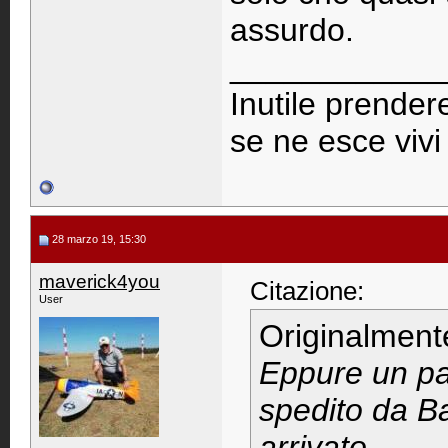
assurdo.
____________
Inutile prendere
se ne esce viv
28 marzo 19, 15:30
maverick4you
Citazione:
User
Originalment
Eppure un pac
spedito da B
arrivato.