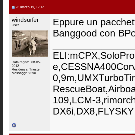
28 marzo 19, 12:12
windsurfer
Eppure un pacchett
User
Banggood con BPost
_______________
ELI:mCPX,SoloPro
Data registr.: 08-05-
e,CESSNA400Corva
2012
Residenza: Trieste
Messaggi: 8.590
0,9m,UMXTurboT
RescueBoat,Airboat
109,LCM-3,rimorc
DX6i,DX8,FLYSKY