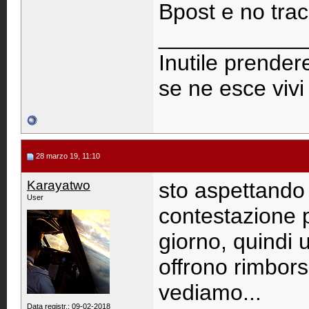
Bpost e no trac
____________
Inutile prendere
se ne esce viv
28 marzo 19, 11:10
Karayatwo
sto aspettando 
User
contestazione 
giorno, quindi u
offrono rimbors
vediamo...
Data registr.: 09-02-2018