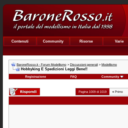
Contenuti
Community
Risorse
Varie
BaroneRosso.it - Forum Modellismo
>
Discussioni generali
>
Modellismo
Hobbyking E Spedizioni Leggi Bene!!
Registrazione
FAQ
Community
Pagina 1009 di 1019
«
Primo