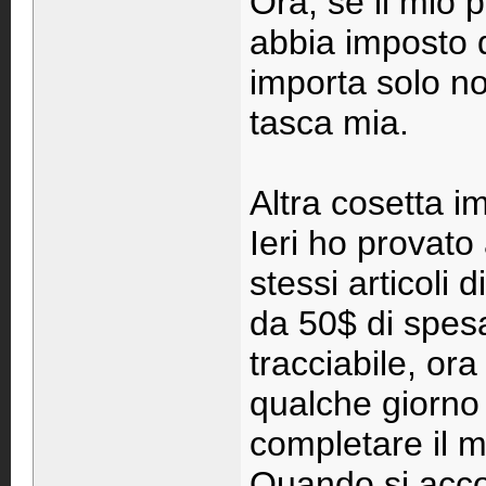
Ora, se il mio p
abbia imposto 
importa solo n
tasca mia.
Altra cosetta i
Ieri ho provato 
stessi articoli 
da 50$ di spesa
tracciabile, or
qualche giorno 
completare il m
Quando si acc