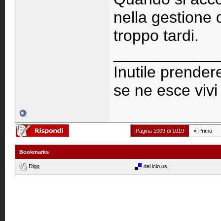
nella gestione 
troppo tardi.
____________
Inutile prendere
se ne esce viv
Pagina 1009 di 1019
«
Primo
Bookmarks
Digg
del.icio.us