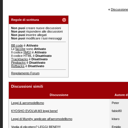
«
Discussione
Regole di scrittura
Non puoi
creare nuove discussioni
Non puoi
rispondere alle discussioni
Non puoi
inserire allegati
Non puoi
modificare i tuoi messaggi
BB code
è
Attivato
Le
faccine
sono
Attivato
Il codice
[IMG]
è
Attivato
Il codice HTML è
Disattivato
Trackbacks
è
Disattivato
Pingbacks
è
Disattivato
Refbacks
è
Disattivato
Regolamento Forum
Discussioni simili
Discussione
Autore d
Leggi & aeromodellismo
Peter
KYOSHO EVOLVA M3 leggi bene!
fabio80
Leggi di Murphy applicate all'aeromodellismo
kitaro
Voglia di elicottero? LEGGI BENE!!!!
Emidio