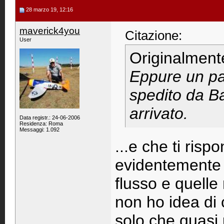
28 marzo 19, 12:16
maverick4you
Citazione:
User
Originalment
Eppure un pac
spedito da B
arrivato.
Data registr.: 24-06-2006
Residenza: Roma
Messaggi: 1.092
...e che ti risp
evidentemente 
flusso e quelle
non ho idea di
solo che quasi 