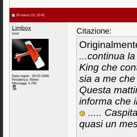
28 marzo 19, 10:42
Limbox
Citazione:
User
Originalment
...continua 
King che cont
sia a me che
Data registr.: 28-03-2006
Residenza: Rimini
Messaggi: 4.780
Questa matti
informa che i
..... Caspit
quasi un mes