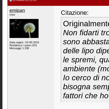
21 ottobre 23, 21:34
emipan
Citazione:
User
Originalment
Non fidarti tr
sono abbastan
Data registr.: 03-05-2019
Residenza: Loano (SV)
delle lipo dip
Messaggi: 1.338
le spremi, q
ambiente (mo
Io cerco di n
bisogna semp
fattori che h