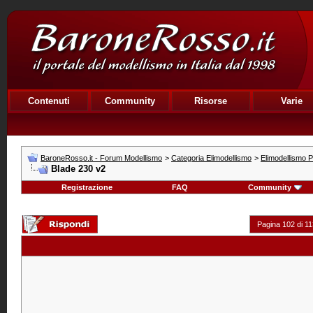
Contenuti
Community
Risorse
Varie
BaroneRosso.it - Forum Modellismo
>
Categoria Elimodellismo
>
Elimodellismo Pr
Blade 230 v2
Registrazione
FAQ
Community
Pagina 102 di 11