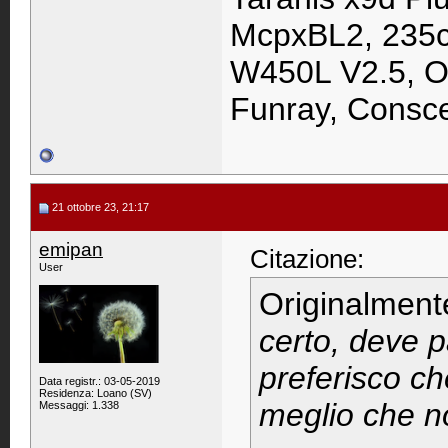
McpxBL2, 235cp
W450L V2.5, Os
Funray, Consc
21 ottobre 23, 21:17
emipan
Citazione:
User
Originalment
certo, deve p
preferisco ch
Data registr.: 03-05-2019
Residenza: Loano (SV)
meglio che n
Messaggi: 1.338