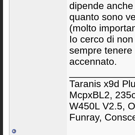
dipende anche d
quanto sono ve
(molto importan
Io cerco di non
sempre tenere 
accennato.
____________
Taranis x9d Pl
McpxBL2, 235cp
W450L V2.5, Os
Funray, Consc