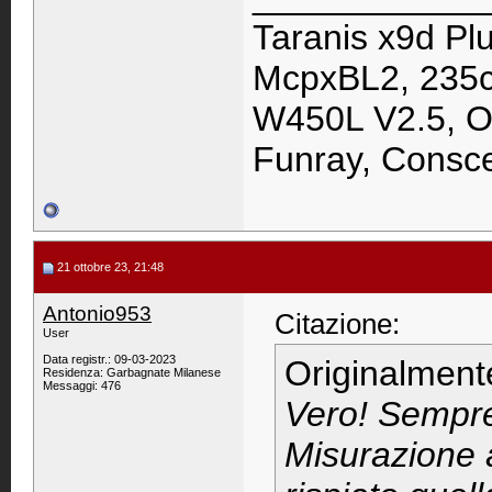
Taranis x9d Pl
McpxBL2, 235cp
W450L V2.5, Os
Funray, Consc
21 ottobre 23, 21:48
Antonio953
Citazione:
User
Data registr.: 09-03-2023
Originalment
Residenza: Garbagnate Milanese
Messaggi: 476
Vero! Sempre
Misurazione a