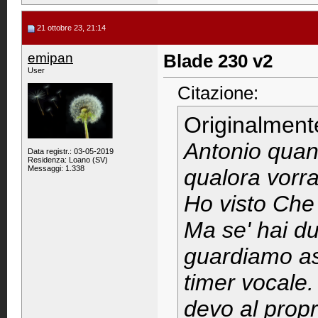
21 ottobre 23, 21:14
emipan
Blade 230 v2
User
Citazione:
Originalment
Antonio quand
Data registr.: 03-05-2019
Residenza: Loano (SV)
Messaggi: 1.338
qualora vorra
Ho visto Che
Ma se' hai du
guardiamo ass
timer vocale.
devo al propr