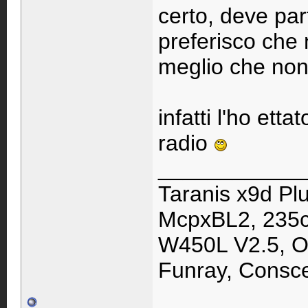
certo, deve par
preferisco che 
meglio che non
infatti l'ho ett
radio
____________
Taranis x9d Pl
McpxBL2, 235cp
W450L V2.5, Os
Funray, Consc