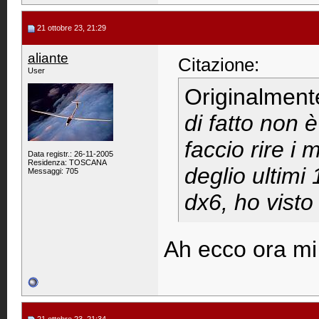
21 ottobre 23, 21:29
aliante
Citazione:
User
Originalment
di fatto non è
faccio rire i
Data registr.: 26-11-2005
Residenza: TOSCANA
deglio ultimi
Messaggi: 705
dx6, ho visto
Ah ecco ora mi 