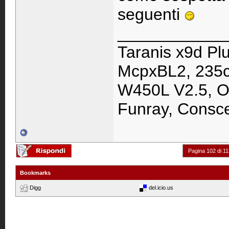
seguenti
____________
Taranis x9d Pl
McpxBL2, 235cp
W450L V2.5, Os
Funray, Consc
Pagina 102 di 11
Bookmarks
Digg
del.icio.us