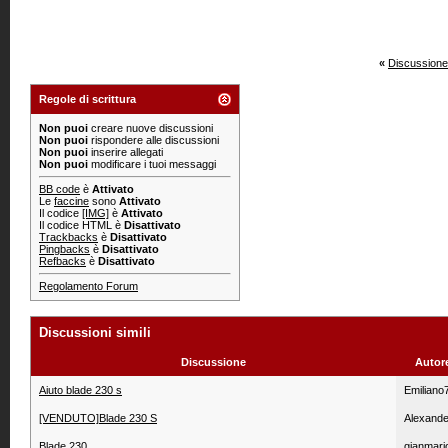
«
Discussione
Regole di scrittura
Non puoi
creare nuove discussioni
Non puoi
rispondere alle discussioni
Non puoi
inserire allegati
Non puoi
modificare i tuoi messaggi
BB code
è
Attivato
Le
faccine
sono
Attivato
Il codice
[IMG]
è
Attivato
Il codice HTML è
Disattivato
Trackbacks
è
Disattivato
Pingbacks
è
Disattivato
Refbacks
è
Disattivato
Regolamento Forum
Discussioni simili
Discussione
Autor
Aiuto blade 230 s
Emilian
[VENDUTO]Blade 230 S
Alexand
Blade 230
gianmari