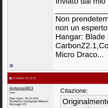
Inviato dal mio
____________
Non prendetemi
non un esperto
Hangar: Blade 
CarbonZ2.1,Co
Micro Draco...
21 ottobre 23, 21:16
Antonio953
Citazione:
User
Data registr.: 09-03-2023
Originalment
Residenza: Garbagnate Milanese
Messaggi: 476