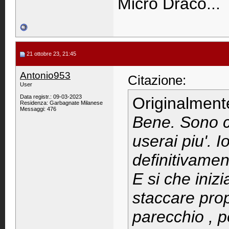
Micro Draco...
21 ottobre 23, 21:45
Antonio953
Citazione:
User
Data registr.: 09-03-2023
Originalment
Residenza: Garbagnate Milanese
Messaggi: 476
Bene. Sono c
userai piu'. 
definitivame
E si che ini
staccare pro
parecchio , p