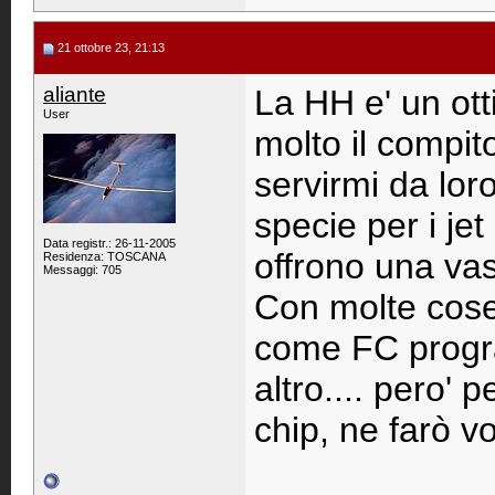
21 ottobre 23, 21:13
aliante
La HH e' un ott
User
molto il compito
servirmi da loro
specie per i jet
Data registr.: 26-11-2005
offrono una vas
Residenza: TOSCANA
Messaggi: 705
Con molte cose 
come FC progra
altro.... pero' 
chip, ne farò v