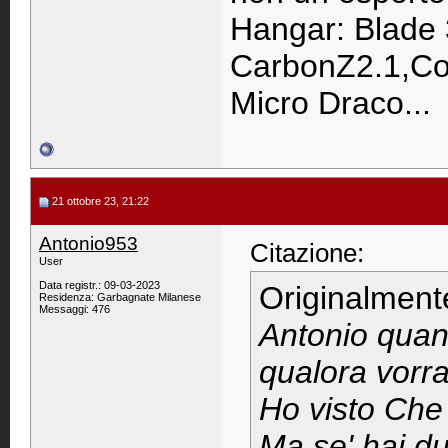
Hangar: Blade 
CarbonZ2.1,Co
Micro Draco...
21 ottobre 23, 21:22
Antonio953
Citazione:
User
Data registr.: 09-03-2023
Originalment
Residenza: Garbagnate Milanese
Messaggi: 476
Antonio quand
qualora vorra
Ho visto Che
Ma se' hai du