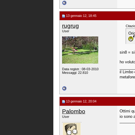
13 gennaio 12, 18:45
rugrug
Citazi
User
Ori
sin8 = si
ho voluto
_______
Data registr.: 08-03-2010
il Limbo 
Messaggi: 22.810
metafore
13 gennaio 12, 20:04
Palombo
Ottimi q
io sono a
User
_______