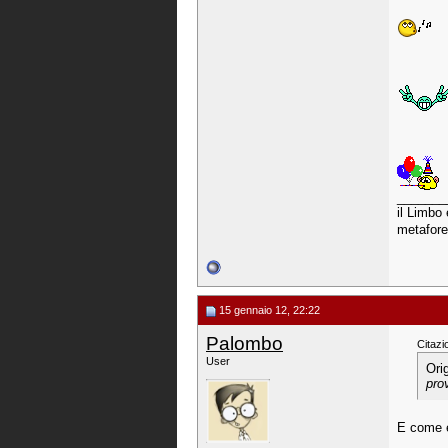
_______
il Limbo 
metafore
15 gennaio 12, 22:22
Palombo
Citazi
User
Ori
pro
E come 
_______