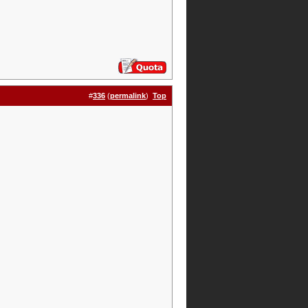
#
336
(
permalink
)
Top