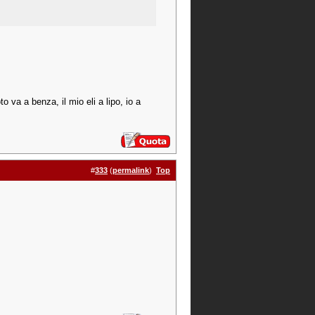
o va a benza, il mio eli a lipo, io a
#
333
(
permalink
)
Top