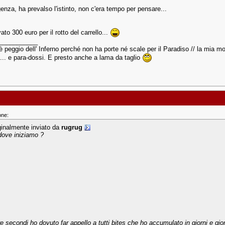
enza, ha prevalso l'istinto, non c'era tempo per pensare...
ato 300 euro per il rotto del carrello...
___________
è peggio dell' Inferno perché non ha porte né scale per il Paradiso // la mia mot
... e para-dossi. E presto anche a lama da taglio
one:
ginalmente inviato da
rugrug
dove iniziamo ?
tre secondi ho dovuto far appello a tutti bites che ho accumulato in giorni e gior