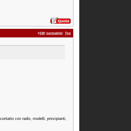
#
338
(
permalink
)
Top
contatto con radio, modelli, principianti,