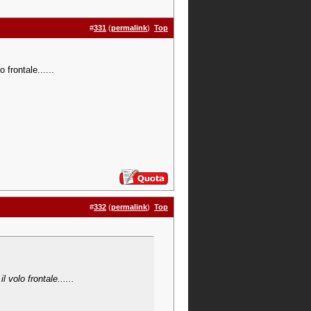
#
331
(
permalink
)
Top
 frontale......
#
332
(
permalink
)
Top
 volo frontale......