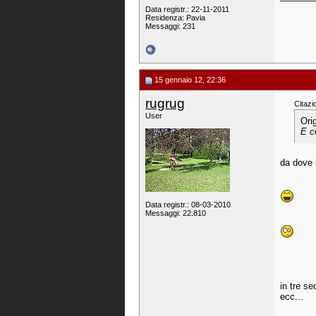
Data registr.: 22-11-2011
Residenza: Pavia
Messaggi: 231
15 gennaio 12, 22:36
rugrug
Citazi
User
Ori
E c
da dove 
Data registr.: 08-03-2010
Messaggi: 22.810
in tre se
ecc...