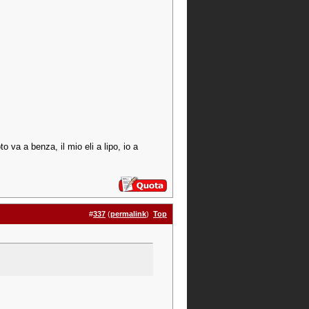
o va a benza, il mio eli a lipo, io a
#
337
(
permalink
)
Top