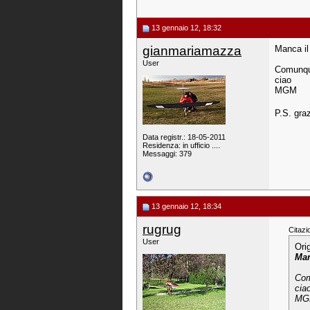
13 gennaio 12, 18:32
gianmariamazza
Manca il
User
Comunque 
ciao
MGM
P.S. gra
Data registr.: 18-05-2011
Residenza: in ufficio ....
Messaggi: 379
13 gennaio 12, 18:34
rugrug
Citazi
User
Ori
Man
Comu
cia
MG