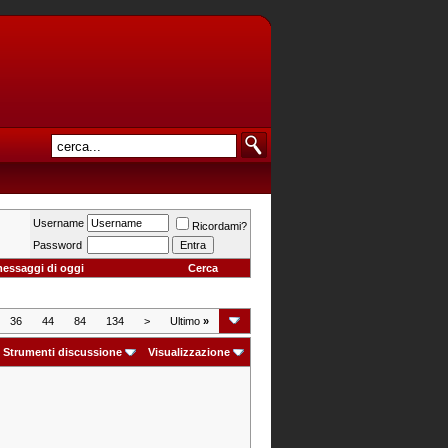
Username
Ricordami?
Password
messaggi di oggi
Cerca
36
44
84
134
>
Ultimo
»
Strumenti discussione
Visualizzazione