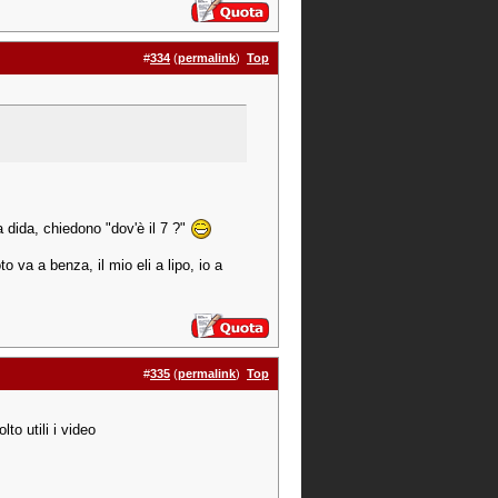
#
334
(
permalink
)
Top
a dida, chiedono "dov'è il 7 ?"
o va a benza, il mio eli a lipo, io a
#
335
(
permalink
)
Top
to utili i video