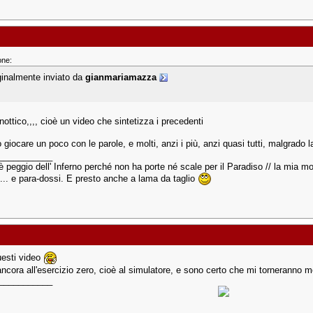
one:
ginalmente inviato da
gianmariamazza
nottico,,,, cioè un video che sintetizza i precedenti
 giocare un poco con le parole, e molti, anzi i più, anzi quasi tutti, malgrado l
___________
è peggio dell' Inferno perché non ha porte né scale per il Paradiso // la mia mot
... e para-dossi. E presto anche a lama da taglio
uesti video
ncora all'esercizio zero, cioè al simulatore, e sono certo che mi torneranno mol
___________