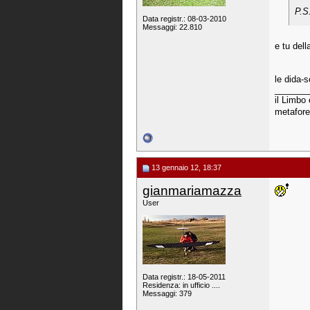
P.S
Data registr.: 08-03-2010
Messaggi: 22.810
e tu dell
le dida-s
_______
il Limbo 
metafore
13 gennaio 12, 18:37
gianmariamazza
User
Data registr.: 18-05-2011
Residenza: in ufficio ....
Messaggi: 379