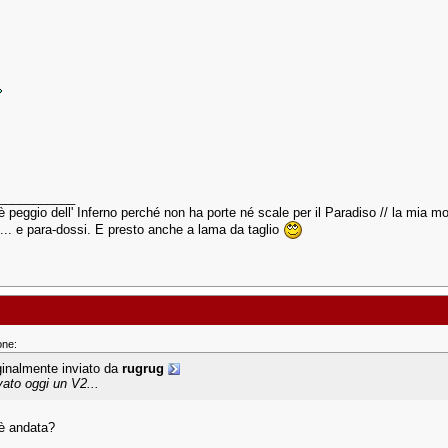
___________
è peggio dell' Inferno perché non ha porte né scale per il Paradiso // la mia mot
... e para-dossi. E presto anche a lama da taglio
one:
ginalmente inviato da
rugrug
vato oggi un V2...
è andata?
___________