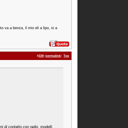
o va a benza, il mio eli a lipo, io a
#
339
(
permalink
)
Top
ni di contatto con radio, modelli,