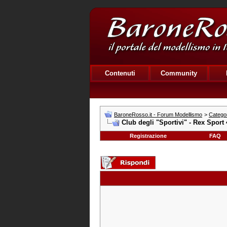
Contenuti
Community
BaroneRosso.it - Forum Modellismo
>
Categor
Club degli "Sportivi" - Rex Sport
Registrazione
FAQ