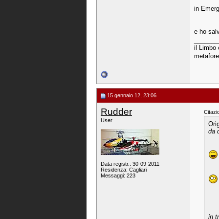
in Emerg
e ho salv
_______
il Limbo 
metafore
15 gennaio 12, 23:06
Rudder
Citazi
User
Ori
da 
Data registr.: 30-09-2011
Residenza: Cagliari
Messaggi: 223
in 