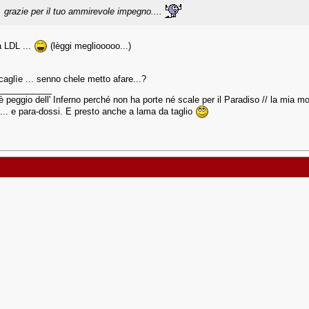
. grazie per il tuo ammirevole impegno....
a LDL ...
(lèggi megliooooo...)
caglìe ... senno chele metto afare...?
___________
è peggio dell' Inferno perché non ha porte né scale per il Paradiso // la mia mot
... e para-dossi. E presto anche a lama da taglio