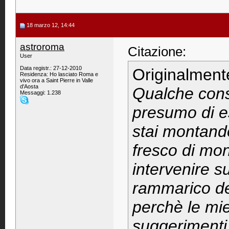
18 marzo 12, 14:44
astroroma
Citazione:
User
Data registr.: 27-12-2010
Originalment
Residenza: Ho lasciato Roma e
vivo ora a Saint Pierre in Valle
d'Aosta
Qualche consi
Messaggi: 1.238
presumo di es
stai montando
fresco di mon
intervenire s
rammarico dev
perchè le mie
suggerimenti