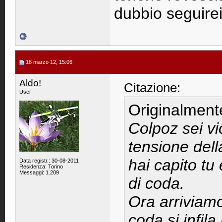
dubbio seguirei
18 marzo 12, 15:06
Aldo!
Citazione:
User
Originalment
Colpoz sei vic
tensione dell
hai capito tu 
Data registr.: 30-08-2011
Residenza: Torino
Messaggi: 1.209
di coda.
Ora arriviamo
coda si infila