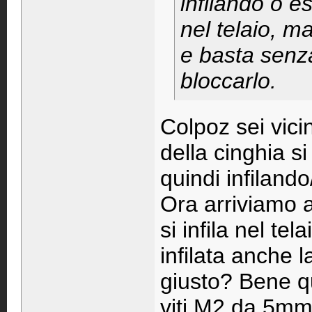
infilando o e
nel telaio, m
e basta senza
bloccarlo.
Colpoz sei vicin
della cinghia s
quindi infilando
Ora arriviamo a
si infila nel tel
infilata anche 
giusto? Bene qu
viti M2 da 5mm (