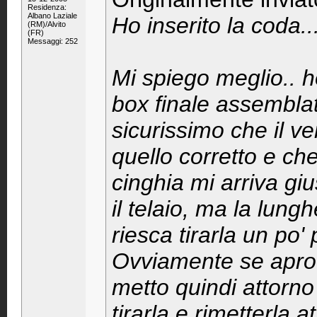
Residenza:
Albano Laziale
Ho inserito la coda.
(RM)/Alvito
(FR)
Messaggi: 252
Mi spiego meglio.. ho
box finale assemblat
sicurissimo che il ve
quello corretto e che
cinghia mi arriva gi
il telaio, ma la lu
riesca tirarla un po' 
Ovviamente se apro il
metto quindi attorno 
tirarla e rimetterla a