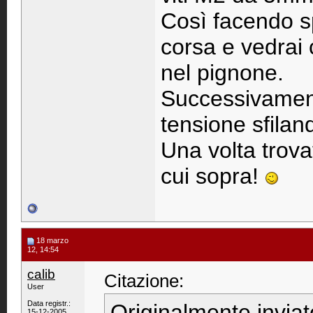
Così facendo spi
corsa e vedrai 
nel pignone.
Successivament
tensione sfilan
Una volta trovato
cui sopra!
18 marzo
12, 14:54
calib
Citazione:
User
Data registr.:
Originalmente invia
15-12-2005