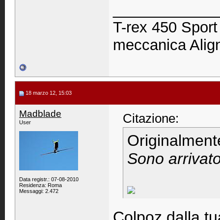
____________
T-rex 450 Spor
meccanica Ali
18 marzo 12, 15:03
Madblade
Citazione:
User
Originalment
Sono arrivato 
Data registr.: 07-08-2010
Residenza: Roma
Messaggi: 2.472
Colpoz dalla t