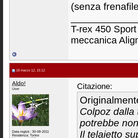
(senza frenafilet
____________
T-rex 450 Spor
meccanica Ali
18 marzo 12, 15:12
Aldo!
Citazione:
User
Originalment
Colpoz dalla 
potrebbe non
Il telaietto s
Data registr.: 30-08-2011
Residenza: Torino