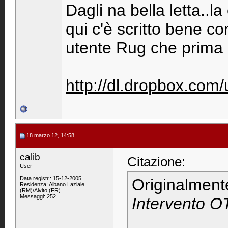
Dagli na bella letta..
qui c'è scritto bene co
utente Rug che prima 
http://dl.dropbox.co
18 marzo 12, 14:58
calib
Citazione:
User
Data registr.: 15-12-2005
Originalment
Residenza: Albano Laziale
(RM)/Alvito (FR)
Messaggi: 252
Intervento OT