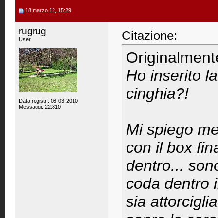
18 marzo 12, 15:29
rugrug
Citazione:
User
Originalment
Ho inserito l
cinghia?!
Data registr.: 08-03-2010
Messaggi: 22.810
Mi spiego megl
con il box fi
dentro... son
coda dentro i
sia attorcigli