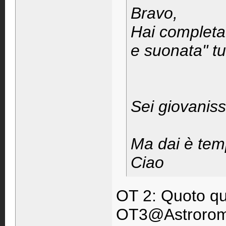
Bravo,
Hai completat
e suonata" tut
Sei giovaniss
Ma dai è temp
Ciao
OT 2: Quoto qu
OT3@Astroroma: