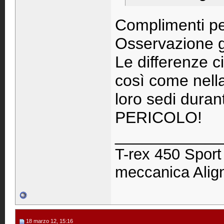
Complimenti per
Osservazione g
Le differenze c
così come nella 
loro sedi durant
PERICOLO!
____________
T-rex 450 Spor
meccanica Ali
18 marzo 12, 15:16