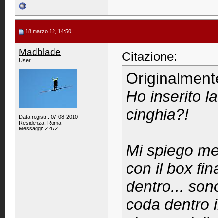
18 marzo 12, 14:50
Madblade
Citazione:
User
Originalment
Ho inserito l
cinghia?!
Data registr.: 07-08-2010
Residenza: Roma
Messaggi: 2.472
Mi spiego megl
con il box fi
dentro... son
coda dentro i