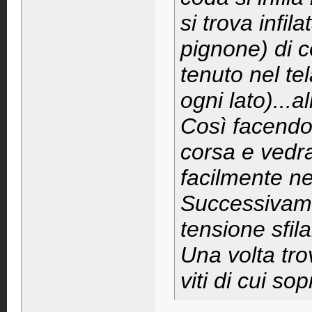
si trova infil
pignone) di 
tenuto nel te
ogni lato)...a
Così facendo s
corsa e vedra
facilmente ne
Successivame
tensione sfil
Una volta trov
viti di cui so