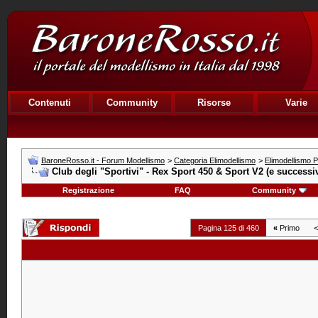
Contenuti
Community
Risorse
Varie
BaroneRosso.it - Forum Modellismo
>
Categoria Elimodellismo
>
Elimodellismo Pr
Club degli "Sportivi" - Rex Sport 450 & Sport V2 (e successiv
Registrazione
FAQ
Community
Pagina 125 di 460
«
Primo
<