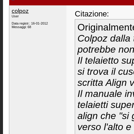
colpoz
Citazione:
User
Data registr.: 16-01-2012
Originalment
Messaggi: 68
Colpoz dalla 
potrebbe non
Il telaietto s
si trova il cu
scritta Align v
Il manuale in
telaietti supe
align che "si
verso l'alto e