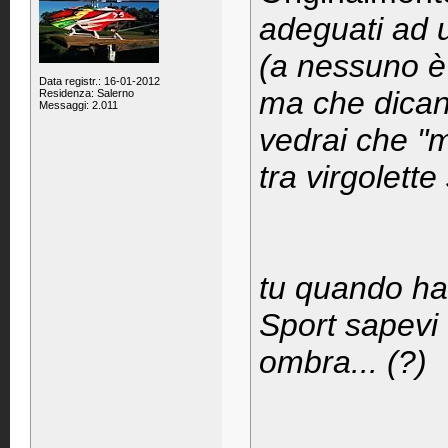
adeguati ad u
(a nessuno è
Data registr.: 16-01-2012
ma che dican
Residenza: Salerno
Messaggi: 2.011
vedrai che "
tra virgolett
tu quando ha
Sport sapevi 
ombra... (?)