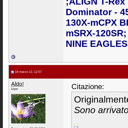
;ALIGN T-Rex
Dominator - 4
130X-mCPX B
mSRX-120SR; 
NINE EAGLES 
18 marzo 12, 12:57
Aldo!
Citazione:
User
Originalment
Sono arrivato 