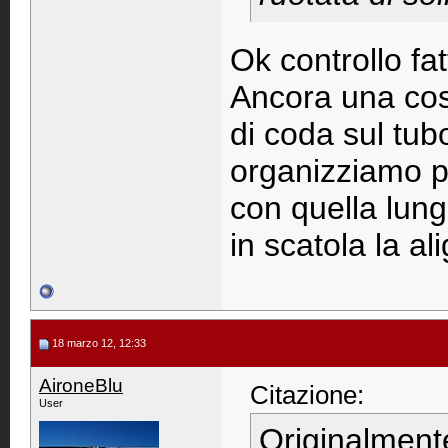
Ok controllo fat
Ancora una cos
di coda sul tub
organizziamo p
con quella lungh
in scatola la a
18 marzo 12, 12:33
AironeBlu
Citazione:
User
Originalment