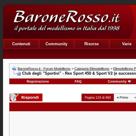
Contenuti
Community
Risorse
Varie
BaroneRosso.it - Forum Modellismo
>
Categoria Elimodellismo
>
Elimodellismo Pr
Club degli "Sportivi" - Rex Sport 450 & Sport V2 (e successiv
Registrazione
FAQ
Community
Pagina 124 di 460
«
Primo
<