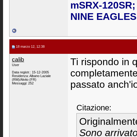
mSRX-120SR; 
NINE EAGLES 
18 marzo 12, 12:38
calib
Ti rispondo in 
User
completamente 
Data registr.: 15-12-2005
Residenza: Albano Laziale
(RM)/Alvito (FR)
passato anch'io
Messaggi: 252
Citazione:
Originalment
Sono arrivato 