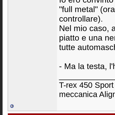
"full metal" (o
controllare).
Nel mio caso, av
piatto e una ne
tutte automasch
- Ma la testa, l
____________
T-rex 450 Spor
meccanica Ali