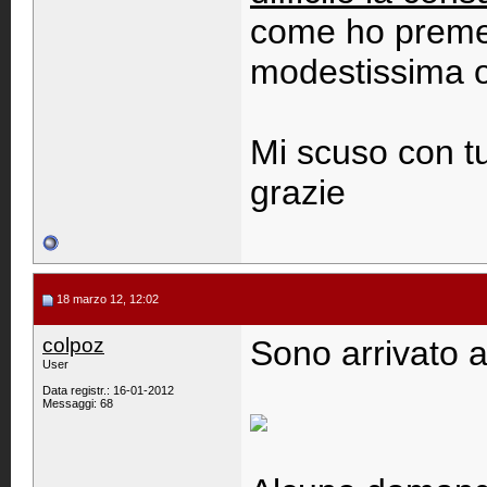
come ho premes
modestissima o
Mi scuso con tut
grazie
18 marzo 12, 12:02
colpoz
Sono arrivato a 
User
Data registr.: 16-01-2012
Messaggi: 68