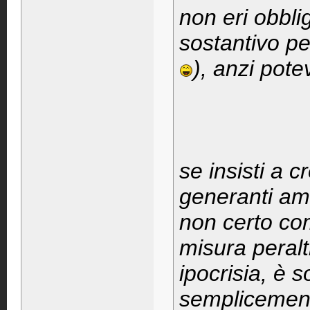
non eri obbli
sostantivo pe
), anzi pote
se insisti a c
generanti amb
non certo com
misura peralt
ipocrisia, è s
semplicement