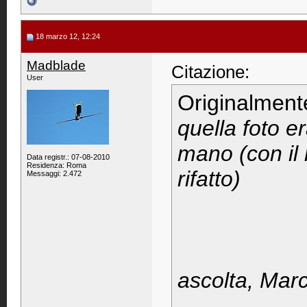
18 marzo 12, 12:24
Madblade
Citazione:
User
Originalment
quella foto 
mano (con il 
Data registr.: 07-08-2010
Residenza: Roma
rifatto)
Messaggi: 2.472
ascolta, Mar