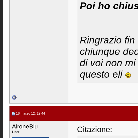
Poi ho chius
Ringrazio fin
chiunque dedi
di voi non m
questo eli
18 marzo 12, 12:44
AironeBlu
Citazione:
User