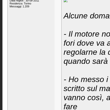
Data registr.: 30-08-2011
Residenza: Torino
Messaggi: 1.209
Alcune doman
- Il motore no
fori dove va 
regolarne la 
quando sarà 
- Ho messo i 
scritto sul m
vanno così, a
fare