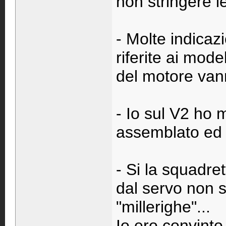
non stringere le 
- Molte indicaz
riferite ai mod
del motore van
- Io sul V2 ho m
assemblato ed è
- Si la squadre
dal servo non s
"millerighe"...
Io ero convinto 