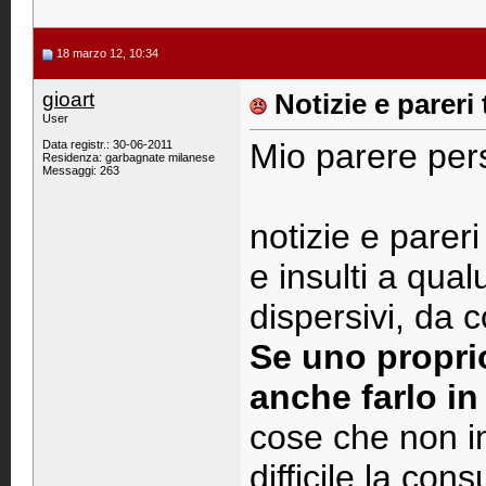
18 marzo 12, 10:34
gioart
Notizie e pareri
User
Mio parere per
Data registr.: 30-06-2011
Residenza: garbagnate milanese
Messaggi: 263
notizie e pareri 
e insulti a qual
dispersivi, da 
Se uno proprio
anche farlo in
cose che non 
difficile la con