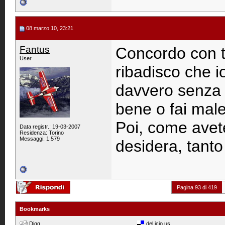
08 marzo 10, 23:21
Fantus
Concordo con tu
User
ribadisco che i
davvero senza p
bene o fai male
Poi, come avet
Data registr.: 19-03-2007
Residenza: Torino
Messaggi: 1.579
desidera, tanto
Pagina 93 di 419
Bookmarks
Digg
del.icio.us