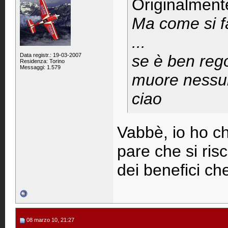
Originalment
Ma come si fà
...
Data registr.: 19-03-2007
se è ben rego
Residenza: Torino
Messaggi: 1.579
muore nessun
ciao
Vabbè, io ho ch
pare che si ris
dei benefici ch
08 marzo 10, 21:27