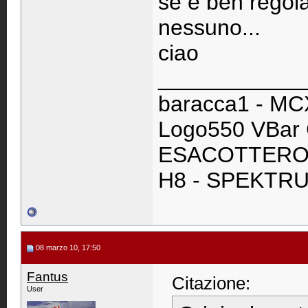
se è ben regola
nessuno...
ciao
____________
baracca1 - M
Logo550 VBar 
ESACOTTERO C
H8 - SPEKTRU
08 marzo 10, 17:50
Fantus
Citazione:
User