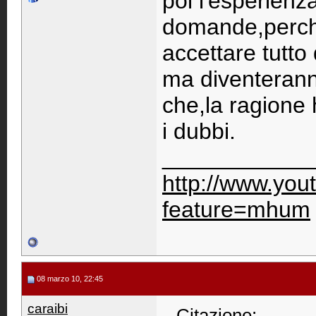
poi l'esperienz
domande,perchè
accettare tutto
ma diventeranno
che,la ragione 
i dubbi.
____________
http://www.you
feature=mhum
08 marzo 10, 22:45
caraibi
Citazione: