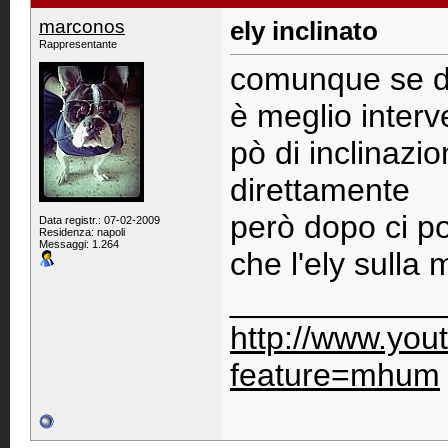
marconos
ely inclinato
Rappresentante
comunque se dà 
è meglio interv
pò di inclinazi
direttamente
però dopo ci p
Data registr.: 07-02-2009
Residenza: napoli
Messaggi: 1.264
che l'ely sulla
____________
http://www.you
feature=mhum