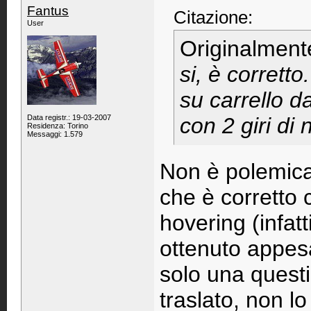
Fantus
Citazione:
User
Originalment
si, è corrett
su carrello da
Data registr.: 19-03-2007
con 2 giri di 
Residenza: Torino
Messaggi: 1.579
Non è polemic
che è corretto c
hovering (infatt
ottenuto appesa
solo una questi
traslato, non l