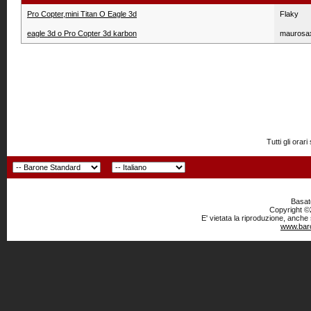
Pro Copter,mini Titan O Eagle 3d
Flaky
eagle 3d o Pro Copter 3d karbon
maurosa
Tutti gli or
Basato
Copyright ©2
E' vietata la riproduzione, anche
www.baro