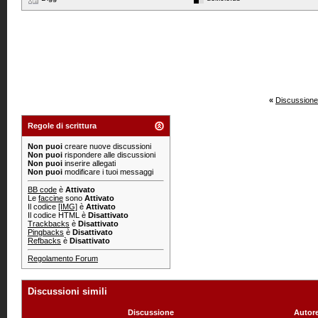
«
Discussione
Regole di scrittura
Non puoi
creare nuove discussioni
Non puoi
rispondere alle discussioni
Non puoi
inserire allegati
Non puoi
modificare i tuoi messaggi
BB code
è
Attivato
Le
faccine
sono
Attivato
Il codice
[IMG]
è
Attivato
Il codice HTML è
Disattivato
Trackbacks
è
Disattivato
Pingbacks
è
Disattivato
Refbacks
è
Disattivato
Regolamento Forum
Discussioni simili
Discussione
Autor