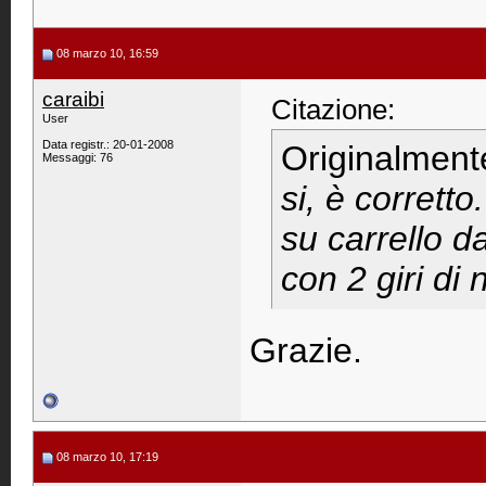
08 marzo 10, 16:59
caraibi
Citazione:
User
Data registr.: 20-01-2008
Originalment
Messaggi: 76
si, è corrett
su carrello da
con 2 giri di 
Grazie.
08 marzo 10, 17:19