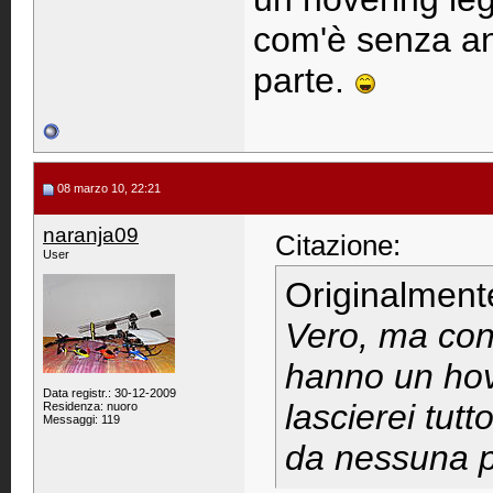
com'è senza a
parte.
08 marzo 10, 22:21
naranja09
Citazione:
User
Originalment
Vero, ma cons
hanno un hov
Data registr.: 30-12-2009
lascierei tut
Residenza: nuoro
Messaggi: 119
da nessuna 