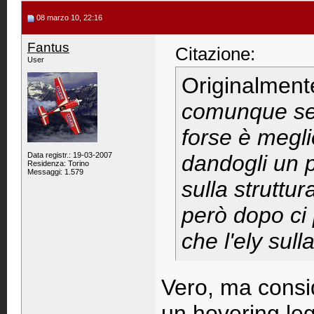
08 marzo 10, 22:16
Fantus
Citazione:
User
Originalment
comunque se 
forse è megli
Data registr.: 19-03-2007
dandogli un p
Residenza: Torino
Messaggi: 1.579
sulla struttu
però dopo ci
che l'ely sul
Vero, ma consid
un hovering leg