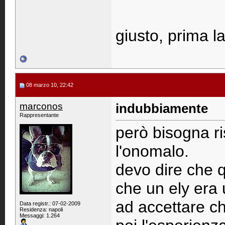
giusto, prima la
08 marzo 10, 22:42
marconos
indubbiamente
Rappresentante
però bisogna ri
l'onomalo.
devo dire che 
che un ely era
ad accettare che
Data registr.: 07-02-2009
Residenza: napoli
Messaggi: 1.264