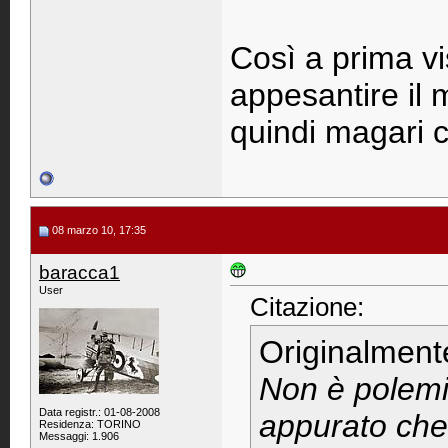
Così a prima vis
appesantire il
quindi magari 
08 marzo 10, 17:35
baracca1
User
Citazione:
Originalment
Non è polem
Data registr.: 01-08-2008
appurato che 
Residenza: TORINO
Messaggi: 1.906