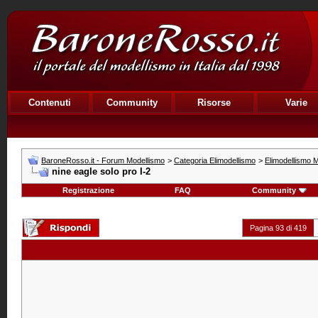
Contenuti
Community
Risorse
Varie
BaroneRosso.it - Forum Modellismo
>
Categoria Elimodellismo
>
Elimodellismo M
nine eagle solo pro I-2
Registrazione
FAQ
Community
Pagina 93 di 419