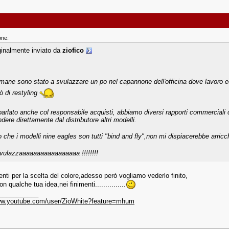
one:
ginalmente inviato da
ziofico
mane sono stato a svulazzare un po nel capannone dell'officina dove lavoro ed 
ò di restyling
parlato anche col responsabile acquisti, abbiamo diversi rapporti commerciali co
dere direttamente dal distributore altri modelli.
o che i modelli nine eagles son tutti "bind and fly",non mi dispiacerebbe arricc
svulazzaaaaaaaaaaaaaaaaa !!!!!!!!
nti per la scelta del colore,adesso però vogliamo vederlo finito,
n qualche tua idea,nei finimenti...............
___________
www.youtube.com/user/ZioWhite?feature=mhum