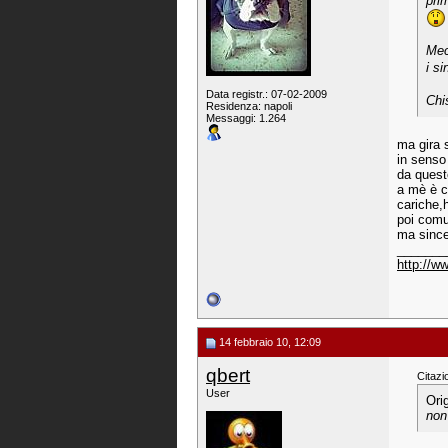
pri
Mec
i s
Data registr.: 07-02-2009
Chi
Residenza: napoli
Messaggi: 1.264
ma gira 
in senso 
da quest
a mè è c
cariche,h
poi comu
ma since
_______
http://
14 febbraio 10, 12:09
qbert
Citazi
User
Ori
non