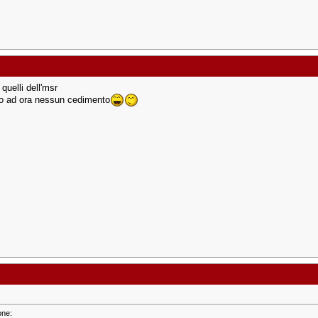
quelli dell'msr
ino ad ora nessun cedimento
one: