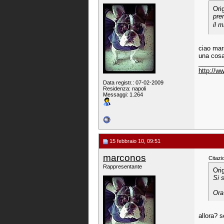
Ori
pren
il 
ciao mar
una cosa,
_______
http://
Data registr.: 07-02-2009
Residenza: napoli
Messaggi: 1.264
15 febbraio 10, 09:51
marconos
Citazi
Rappresentante
Ori
Si s
Ora 
allora? s