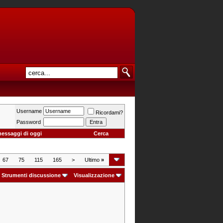
Username
Ricordami?
Password
messaggi di oggi
Cerca
67
75
115
165
>
Ultimo
»
Strumenti discussione
Visualizzazione