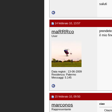
saluti
14 febbraio 10, 13:57
maRRRco
prendete 
il mio f
User
Data registr.: 13-06-2009
Residenza: Palermo
Messaggi: 5.145
15 febbraio 10, 09:50
marconos
ciao
Rappresentante
Citazi