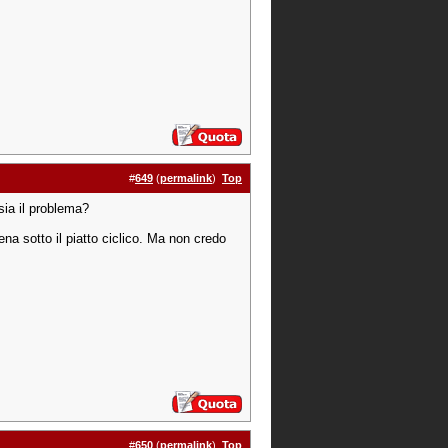
#
649
(
permalink
)
Top
sia il problema?
ena sotto il piatto ciclico. Ma non credo
#
650
(
permalink
)
Top