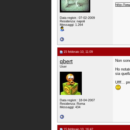
_______
http://
Data registr.: 07-02-2009
Residenza: napoli
Messaggi: 1.264
15 febbraio 10, 11:09
qbert
Non sono 
User
Ho notato
sia quell
Ufff... p
Data registr.: 18-04-2007
Residenza: Roma
Messaggi: 434
15 febbraio 10, 16:42