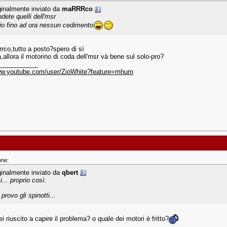
ginalmente inviato da
maRRRco
dete quelli dell'msr
mio fino ad ora nessun cedimento
rrco,tutto a posto?spero di sì
allora il motorino di coda dell'msr và bene sul solo-pro?
___________
www.youtube.com/user/ZioWhite?feature=mhum
one:
ginalmente inviato da
qbert
i... proprio così.
provo gli spinotti...
ei riuscito a capire il problema? o quale dei motori è fritto?