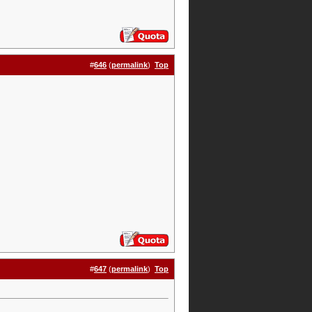
#
646
(
permalink
)
Top
#
647
(
permalink
)
Top