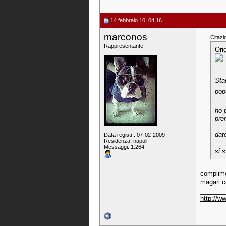
14 febbraio 10, 04:16
marconos
Citazi
Rappresentante
Ori
Sta
pop
ho 
pren
dat
Data registr.: 07-02-2009
Residenza: napoli
Messaggi: 1.264
si 
complime
magari co
_______
http://