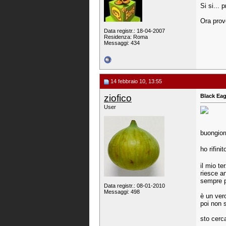
Si si... 
Ora provo
Data registr.: 18-04-2007
Residenza: Roma
Messaggi: 434
14 febbraio 10, 13:55
ziofico
Black Eag
User
buongiorn
ho rifini
il mio t
riesce a
sempre p
Data registr.: 08-01-2010
Messaggi: 498
è un ver
poi non s
sto cerca