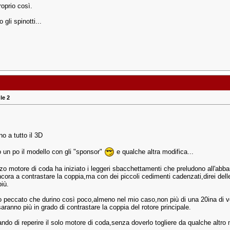
proprio così.
 gli spinotti...
le 2
o a tutto il 3D
to un po il modello con gli "sponsor"
e qualche altra modifica...
erzo motore di coda ha iniziato i leggeri sbacchettamenti che preludono all'abb
ncora a contrastare la coppia,ma con dei piccoli cedimenti cadenzati,direi del
iù.
o peccato che durino così poco,almeno nel mio caso,non più di una 20ina di v
aranno più in grado di contrastare la coppia del rotore principale.
ndo di reperire il solo motore di coda,senza doverlo togliere da qualche altro 