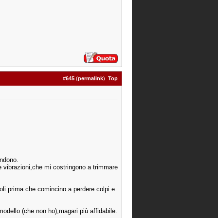
#
645
(
permalink
)
Top
andono.
le vibrazioni,che mi costringono a trimmare
oli prima che comincino a perdere colpi e
modello (che non ho),magari più affidabile.