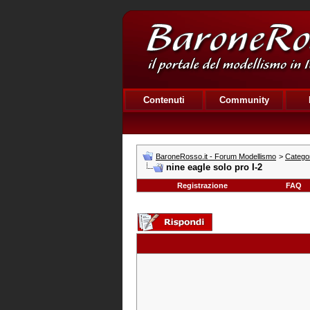
Contenuti
Community
BaroneRosso.it - Forum Modellismo
>
Categor
nine eagle solo pro I-2
Registrazione
FAQ