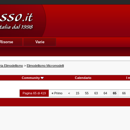
Risorse
Varie
ia Elimodellismo
>
Elimodellismo Micromodelli
Community
Calendario
I 
Pagina 65 di 419
«
Primo
<
15
55
63
64
65
66