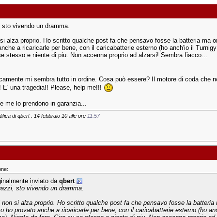
 sto vivendo un dramma.
 si alza proprio. Ho scritto qualche post fa che pensavo fosse la batteria ma o
nche a ricaricarle per bene, con il caricabatterie esterno (ho anch'io il Turnigy
se stesso e niente di piu. Non accenna proprio ad alzarsi! Sembra fiacco...
amente mi sembra tutto in ordine. Cosa può essere? Il motore di coda che no
! E' una tragedia!! Please, help me!!!
e me lo prendono in garanzia...
fica di qbert : 14 febbraio 10 alle ore
11:57
one:
ginalmente inviato da
qbert
azzi, sto vivendo un dramma.
li non si alza proprio. Ho scritto qualche post fa che pensavo fosse la batteri
tro ho provato anche a ricaricarle per bene, con il caricabatterie esterno (ho anc