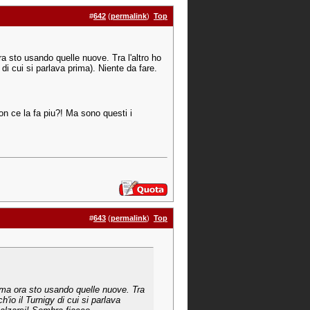
#
642
(
permalink
)
Top
ra sto usando quelle nuove. Tra l'altro ho
 di cui si parlava prima). Niente da fare.
n ce la fa piu?! Ma sono questi i
#
643
(
permalink
)
Top
a ma ora sto usando quelle nuove. Tra
h'io il Turnigy di cui si parlava