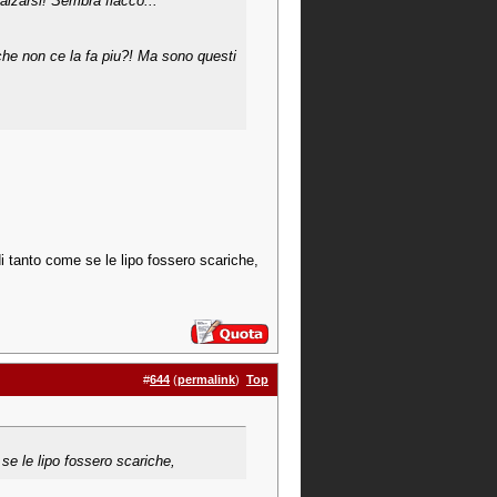
alzarsi! Sembra fiacco...
he non ce la fa piu?! Ma sono questi
 tanto come se le lipo fossero scariche,
#
644
(
permalink
)
Top
se le lipo fossero scariche,