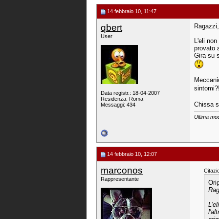
14 febbraio 10, 11:47
qbert
Ragazzi,
User
L'eli non
provato a
Gira su 
Meccanic
sintomi?
Data registr.: 18-04-2007
Residenza: Roma
Chissa s
Messaggi: 434
Ultima modi
14 febbraio 10, 12:07
marconos
Citazi
Rappresentante
Ori
Rag
L'e
l'al