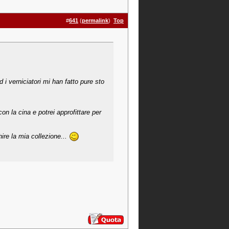
#
641
(
permalink
)
Top
i verniciatori mi han fatto pure sto
n la cina e potrei approfittare per
hire la mia collezione...