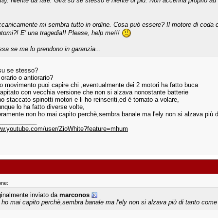
ma). Niente da fare. Gira su se stesso e niente di piu. Non accenna proprio ad 
canicamente mi sembra tutto in ordine. Cosa può essere? Il motore di coda c
intomi?! E' una tragedia!! Please, help me!!!
ssa se me lo prendono in garanzia...
su se stesso?
orario o antiorario?
o movimento puoi capire chi ,eventualmente dei 2 motori ha fatto buca
apitato con vecchia versione che non si alzava nonostante batterie
o staccato spinotti motori e li ho reinseriti,ed è tornato a volare,
nque lo ha fatto diverse volte,
ramente non ho mai capito perchè,sembra banale ma l'ely non si alzava più di
___________
www.youtube.com/user/ZioWhite?feature=mhum
one:
ginalmente inviato da
marconos
 ho mai capito perchè,sembra banale ma l'ely non si alzava più di tanto come 