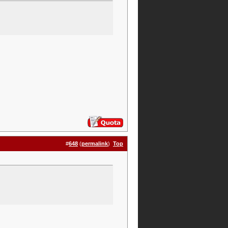
#
648
(
permalink
)
Top