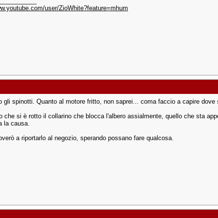
___________
www.youtube.com/user/ZioWhite?feature=mhum
gli spinotti. Quanto al motore fritto, non saprei... coma faccio a capire dove 
 che si è rotto il collarino che blocca l'albero assialmente, quello che sta app
a la causa.
roverò a riportarlo al negozio, sperando possano fare qualcosa.