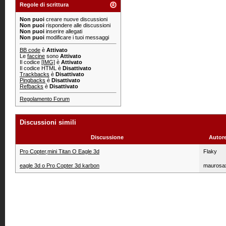
Regole di scrittura
Non puoi
creare nuove discussioni
Non puoi
rispondere alle discussioni
Non puoi
inserire allegati
Non puoi
modificare i tuoi messaggi
BB code
è
Attivato
Le
faccine
sono
Attivato
Il codice
[IMG]
è
Attivato
Il codice HTML è
Disattivato
Trackbacks
è
Disattivato
Pingbacks
è
Disattivato
Refbacks
è
Disattivato
Regolamento Forum
Discussioni simili
Discussione
Autor
Pro Copter,mini Titan O Eagle 3d
Flaky
eagle 3d o Pro Copter 3d karbon
maurosa