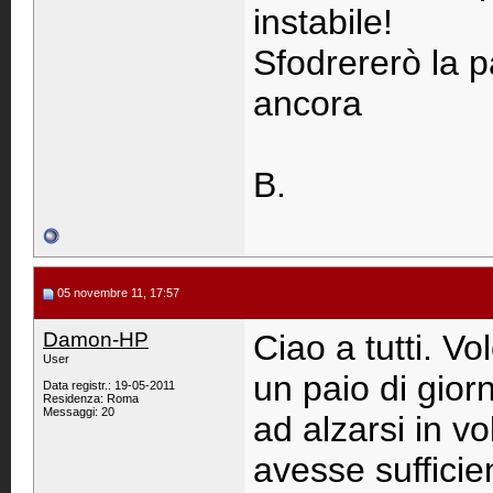
instabile!
Sfodrererò la p
ancora
B.
05 novembre 11, 17:57
Damon-HP
Ciao a tutti. V
User
un paio di giorn
Data registr.: 19-05-2011
Residenza: Roma
Messaggi: 20
ad alzarsi in v
avesse suffici