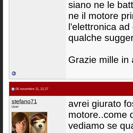
siano ne le bat
ne il motore pri
l'elettronica a
qualche sugge
Grazie mille in 
06 novembre 11, 21:27
stefano71
avrei giurato f
User
motore..come d'
vediamo se qual