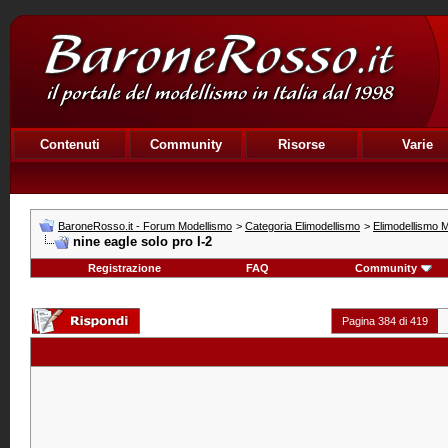
Contenuti
Community
Risorse
Varie
BaroneRosso.it - Forum Modellismo
>
Categoria Elimodellismo
>
Elimodellismo M
nine eagle solo pro I-2
Registrazione
FAQ
Community
Pagina 384 di 419