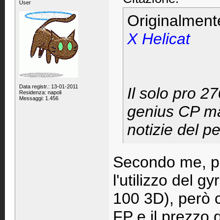
User
Originalment
X Helicat
Data registr.: 13-01-2011
Il solo pro 27
Residenza: napoli
Messaggi: 1.456
genius CP ma
notizie del p
Secondo me, pe
l'utilizzo del g
100 3D), però c
FP e il prezzo d