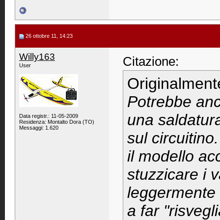
26 ottobre 11, 14:23
Willy163
Citazione:
User
Originalment
Potrebbe anc
una saldatura
Data registr.: 11-05-2009
Residenza: Montalto Dora (TO)
Messaggi: 1.620
sul circuitin
il modello ac
stuzzicare i 
leggermente d
a far "risvegli