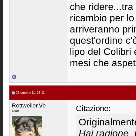
che ridere...tra 
ricambio per l
arriveranno prim
quest'ordine c'
lipo del Colibr
mesi che aspett
26 ottobre 11, 13:11
Rottweiler.Ve
Citazione:
User
Originalment
Hai ragione. 