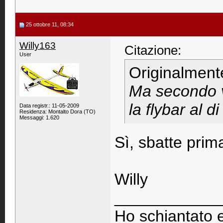
25 ottobre 11, 08:34
Willy163
Citazione:
User
Originalment
Ma secondo vo
la flybar al d
Data registr.: 11-05-2009
Residenza: Montalto Dora (TO)
Messaggi: 1.620
Sì, sbatte prim
Willy
____________
Ho schiantato e