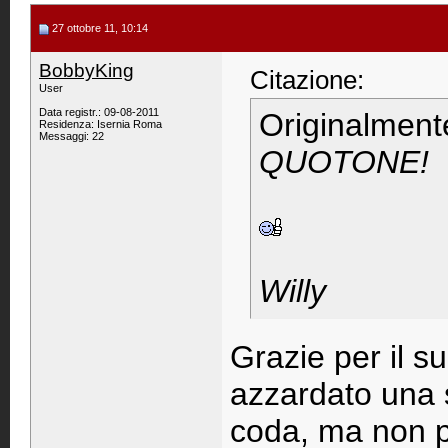
27 ottobre 11, 10:14
BobbyKing
Citazione:
User
Data registr.: 09-08-2011
Originalment
Residenza: Isernia Roma
Messaggi: 22
QUOTONE!
Willy
Grazie per il s
azzardato una s
coda, ma non p