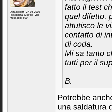
fatto il test 
Data registr.: 27-08-2005
quel difetto,
Residenza: Mestre (VE)
Messaggi: 800
attutisco le 
contatto di i
di coda.
Mi sa tanto c
tutti per il su
B.
Potrebbe anche
una saldatura d