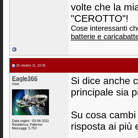
volte che la mi
"CEROTTO"!
Cose interessanti ch
batterie e caricabatt
25 ottobre 11, 10:35
Eagle366
Si dice anche c
User
principale sia p
Su cosa cambi a 
Data registr.: 03-06-2011
risposta ai più e
Residenza: Palermo
Messaggi: 5.753