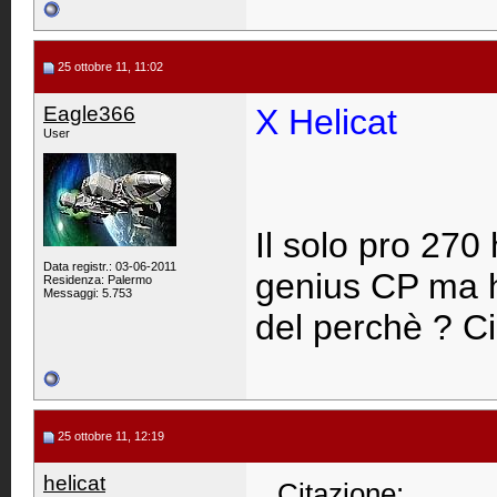
25 ottobre 11, 11:02
Eagle366
X Helicat
User
Il solo pro 270 
Data registr.: 03-06-2011
genius CP ma h
Residenza: Palermo
Messaggi: 5.753
del perchè ? Ci
25 ottobre 11, 12:19
helicat
Citazione: