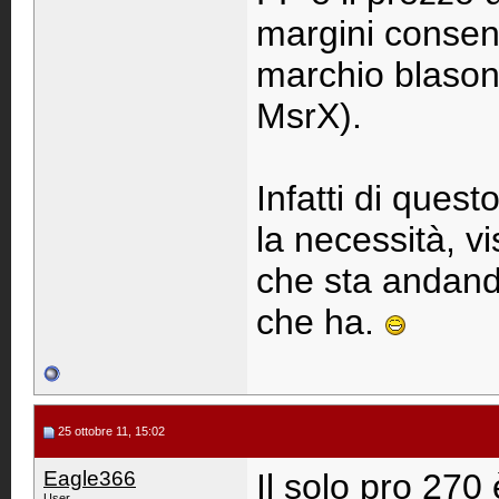
margini consent
marchio blaso
MsrX).
Infatti di ques
la necessità, v
che sta andando
che ha.
25 ottobre 11, 15:02
Eagle366
Il solo pro 270
User