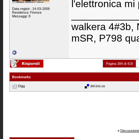
l'elettronica mi
Data registr.: 14-03-2009
____________
Residenza: Firenze
Messaggi: 8
walkera 4#3b, 
mSR, P798 qua
Pagina 384 di 419
Bookmarks
Digg
del.icio.us
«
Discussione