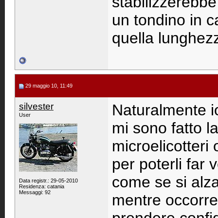
stabilizzerebbe 
un tondino in c
quella lunghezz
29 maggio 10, 11:49
silvester
Naturalmente i
User
mi sono fatto l
microelicotteri
per poterli far
come se si alza
Data registr.: 29-05-2010
Residenza: catania
Messaggi: 92
mentre occorre