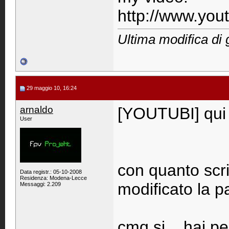
http://www.yo
Ultima modifica di 
29 maggio 10, 16:24
arnaldo
[YOUTUBI] qui 
User
con quanto scrit
Data registr.: 05-10-2008
Residenza: Modena-Lecce
modificato la pa
Messaggi: 2.209
cmq si....hai p