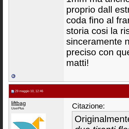
proprio dall es
coda fino al fr
storia cosi la 
sinceramente n
preciso con que
matti!
29 maggio 10, 12:46
liftbag
Citazione:
UserPlus
Originalment