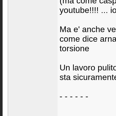
(ma come caspi
youtube!!!! ... 
Ma e' anche ve
come dice arna
torsione
Un lavoro pulit
sta sicuramen
- - - - - -