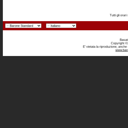
Tutti gli or
Basato
Copyright ©2
E' vietata la riproduzione, anche
www.baro