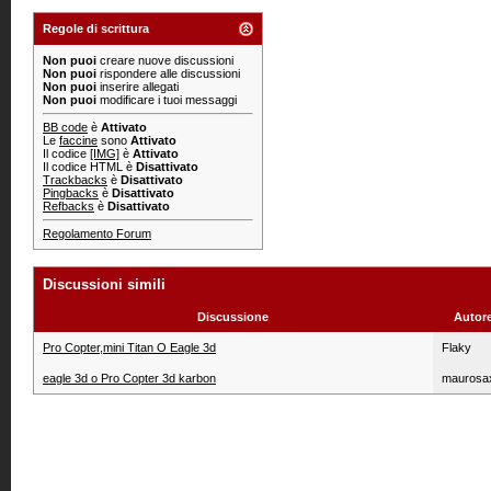
Regole di scrittura
Non puoi
creare nuove discussioni
Non puoi
rispondere alle discussioni
Non puoi
inserire allegati
Non puoi
modificare i tuoi messaggi
BB code
è
Attivato
Le
faccine
sono
Attivato
Il codice
[IMG]
è
Attivato
Il codice HTML è
Disattivato
Trackbacks
è
Disattivato
Pingbacks
è
Disattivato
Refbacks
è
Disattivato
Regolamento Forum
Discussioni simili
Discussione
Autor
Pro Copter,mini Titan O Eagle 3d
Flaky
eagle 3d o Pro Copter 3d karbon
maurosa