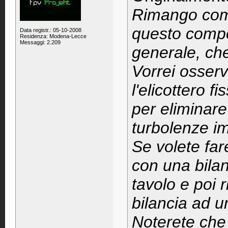
Rimango com
questo compor
Data registr.: 05-10-2008
Residenza: Modena-Lecce
Messaggi: 2.209
generale, ch
Vorrei osserv
l'elicottero f
per eliminare 
turbolenze imp
Se volete far
con una bilan
tavolo e poi 
bilancia ad un
Noterete che 