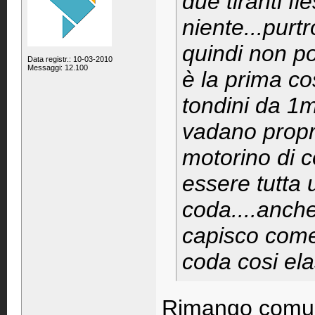
due tiranti fl
niente...purt
quindi non p
Data registr.: 10-03-2010
Messaggi: 12.100
è la prima c
tondini da 1
vadano propri
motorino di c
essere tutta u
coda....anch
capisco come 
coda cosi ela
Rimango comun