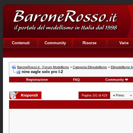
Contenuti
Community
Risorse
Varie
BaroneRosso.it - Forum Modellismo
>
Categoria Elimodellismo
>
Elimodellismo M
nine eagle solo pro I-2
Registrazione
FAQ
Community
Pagina 161 di 419
«
Primo
<