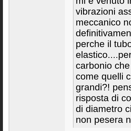
mi è venuto i
vibrazioni as
meccanico n
definitivamen
perche il tub
elastico....p
carbonio che 
come quelli c
grandi?! pens
risposta di c
di diametro c
non pesera nu