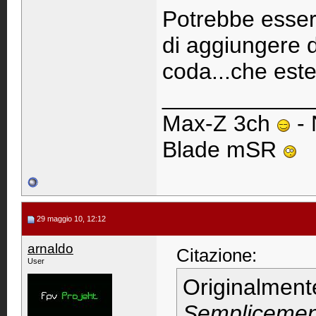
Potrebbe esser
di aggiungere du
coda...che est
____________
Max-Z 3ch
- 
Blade mSR
29 maggio 10, 12:12
arnaldo
Citazione:
User
Originalment
Semplicement