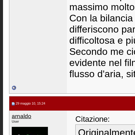
massimo molto v
Con la bilancia
differiscono pa
difficoltosa e p
Secondo me ciò
evidente nel fil
flusso d'aria, s
29 maggio 10, 15:24
arnaldo
Citazione:
User
Originalment