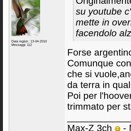
Originalment
su youtube c
mette in ove
facendolo alz
Data registr.: 13-04-2010
Messaggi: 112
Forse argentino
Comunque con la
che si vuole,an
da terra in qual
Poi per l'hoove
trimmato per s
____________
Max-Z 3ch
- 