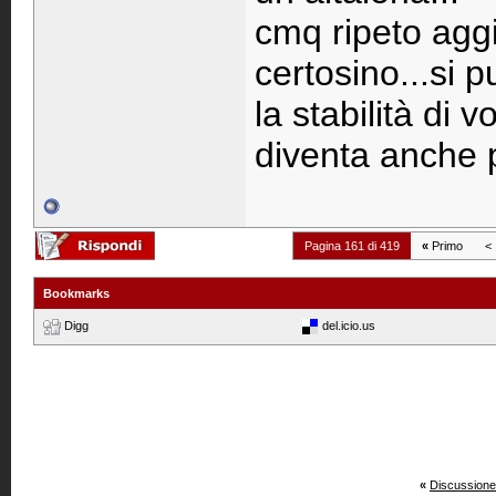
cmq ripeto agg
certosino...si p
la stabilità di
diventa anche pi
Pagina 161 di 419
«
Primo
<
Bookmarks
Digg
del.icio.us
«
Discussione