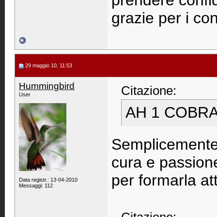
prendere confi
grazie per i co
29 maggio 10, 11:53
Hummingbird
Citazione:
User
AH 1 COBRA 
Semplicemente 
cura e passione
per formarla att
Data registr.: 13-04-2010
Messaggi: 112