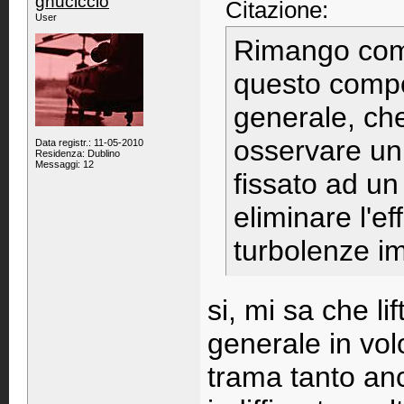
gnuciccio
Citazione:
User
Rimango com
questo compor
generale, ch
osservare un 
Data registr.: 11-05-2010
Residenza: Dublino
Messaggi: 12
fissato ad un 
eliminare l'ef
turbolenze imp
si, mi sa che li
generale in volo
trama tanto an