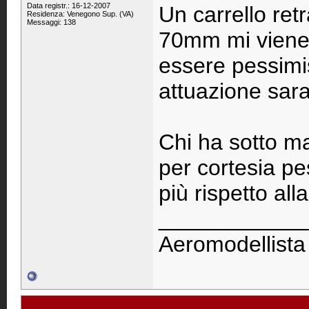
Data registr.: 16-12-2007
Un carrello ret
Residenza: Venegono Sup. (VA)
Messaggi: 138
70mm mi viene 
essere pessimist
attuazione sar
Chi ha sotto ma
per cortesia p
più rispetto al
____________
Aeromodellista