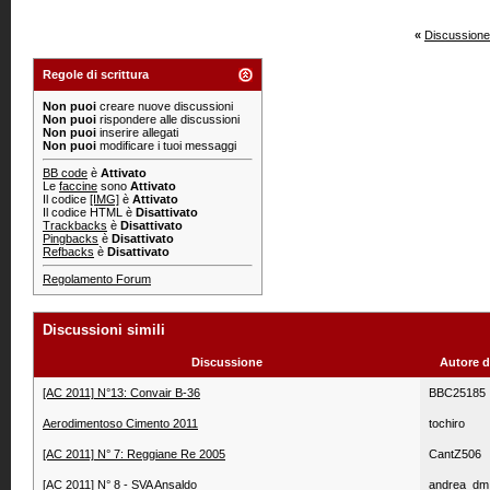
«
Discussione
Regole di scrittura
Non puoi
creare nuove discussioni
Non puoi
rispondere alle discussioni
Non puoi
inserire allegati
Non puoi
modificare i tuoi messaggi
BB code
è
Attivato
Le
faccine
sono
Attivato
Il codice
[IMG]
è
Attivato
Il codice HTML è
Disattivato
Trackbacks
è
Disattivato
Pingbacks
è
Disattivato
Refbacks
è
Disattivato
Regolamento Forum
Discussioni simili
Discussione
Autore 
[AC 2011] N°13: Convair B-36
BBC25185
Aerodimentoso Cimento 2011
tochiro
[AC 2011] N° 7: Reggiane Re 2005
CantZ506
[AC 2011] N° 8 - SVA Ansaldo
andrea_dm