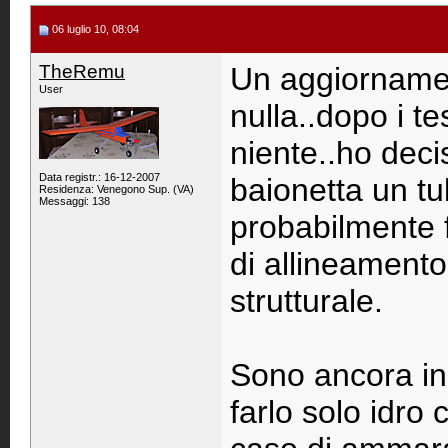
06 luglio 10, 08:04
TheRemu
Un aggiornamen
User
nulla..dopo i te
niente..ho dec
Data registr.: 16-12-2007
baionetta un t
Residenza: Venegono Sup. (VA)
Messaggi: 138
probabilmente f
di allineament
strutturale.
Sono ancora ind
farlo solo idro c