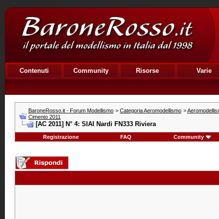
Contenuti
Community
Risorse
Varie
BaroneRosso.it - Forum Modellismo
>
Categoria Aeromodellismo
>
Aeromodellis
Cimento 2011
[AC 2011] N° 4: SIAI Nardi FN333 Riviera
Registrazione
FAQ
Community