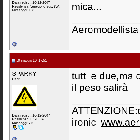
Data registr.: 16-12-2007
mica...
Residenza: Venegono Sup. (VA)
Messaggi: 138
____________
Aeromodellista
19 maggio 10, 17:51
SPARKY
tutti e due,ma
User
il peso salirà
____________
ATTENZIONE:qu
Data registr.: 16-12-2007
ironici
www.aer
Residenza: PISTOIA
Messaggi: 716