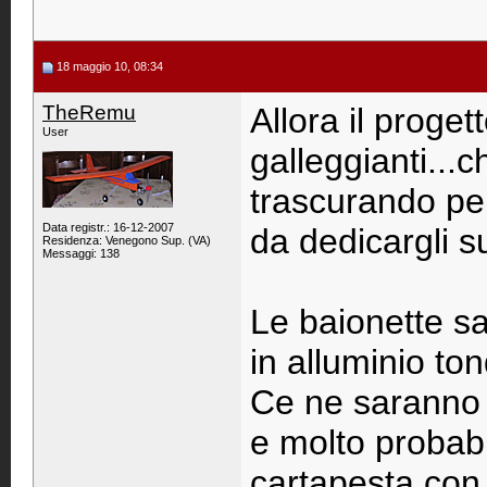
18 maggio 10, 08:34
TheRemu
Allora il proget
User
galleggianti...
trascurando p
Data registr.: 16-12-2007
da dedicargli su
Residenza: Venegono Sup. (VA)
Messaggi: 138
Le baionette sa
in alluminio t
Ce ne saranno 2
e molto probabi
cartapesta con