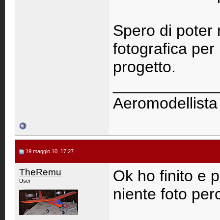
Spero di poter
fotografica per 
progetto.
____________
Aeromodellista
19 maggio 10, 17:27
TheRemu
Ok ho finito e pe
User
niente foto pe