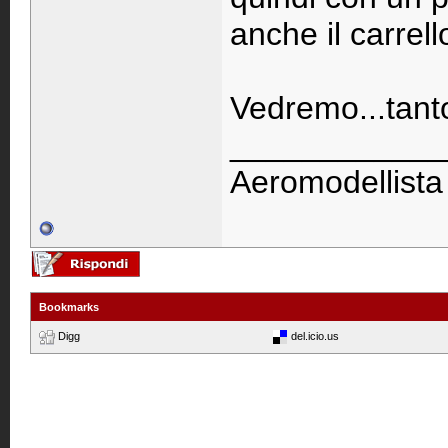
anche il carrello
Vedremo...tant
____________
Aeromodellista
Bookmarks
Digg
del.icio.us