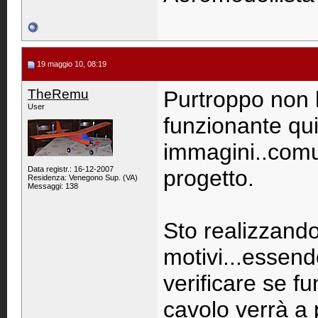
19 maggio 10, 08:19
TheRemu
Purtroppo non 
User
funzionante qui
immagini..comu
Data registr.: 16-12-2007
progetto.
Residenza: Venegono Sup. (VA)
Messaggi: 138
Sto realizzando 
motivi...essen
verificare se f
cavolo verrà a