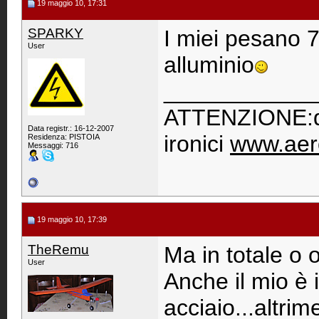
19 maggio 10, 17:31
SPARKY
I miei pesano 7
User
alluminio
____________
ATTENZIONE:qu
Data registr.: 16-12-2007
ironici
www.aer
Residenza: PISTOIA
Messaggi: 716
19 maggio 10, 17:39
TheRemu
Ma in totale o
User
Anche il mio è 
acciaio...altrim