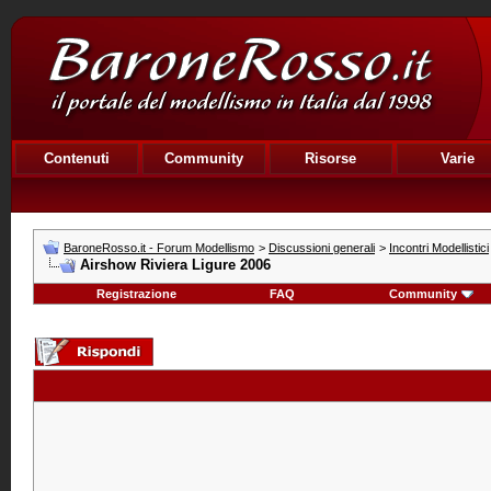
Contenuti
Community
Risorse
Varie
BaroneRosso.it - Forum Modellismo
>
Discussioni generali
>
Incontri Modellistici
Airshow Riviera Ligure 2006
Registrazione
FAQ
Community