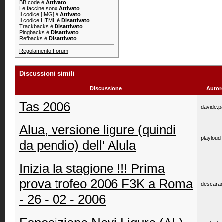
BB code
è
Attivato
Le
faccine
sono
Attivato
Il codice
[IMG]
è
Attivato
Il codice HTML è
Disattivato
Trackbacks
è
Disattivato
Pingbacks
è
Disattivato
Refbacks
è
Disattivato
Regolamento Forum
Discussioni simili
Discussione
Autor
Tas 2006
davide.p
Alua, versione ligure (quindi
playloud
da pendio) dell' Alula
Inizia la stagione !!! Prima
prova trofeo 2006 F3K a Roma
descara
- 26 - 02 - 2006