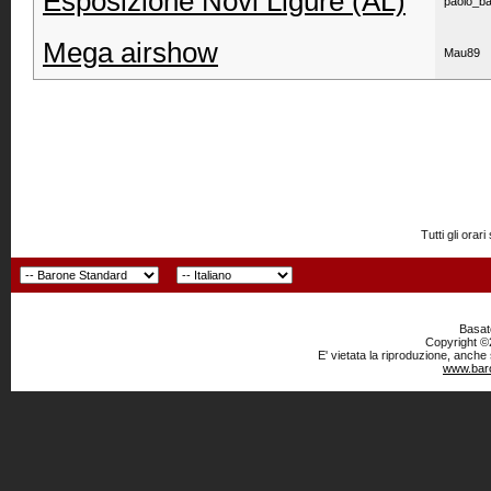
Esposizione Novi Ligure (AL)
paolo_ba
Mega airshow
Mau89
Tutti gli or
Basato
Copyright ©2
E' vietata la riproduzione, anche
www.baro