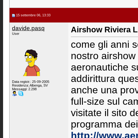
15 settembre 06, 13:33
davide.pasq
Airshow Riviera L
User
come gli anni s
nostro airshow 
aeronautiche su
addirittura que
Data registr.: 25-09-2005
Residenza: Albenga, SV
anche una prov
Messaggi: 2.298
full-size sul c
visitate il sito d
programma dei 
http://www.ae