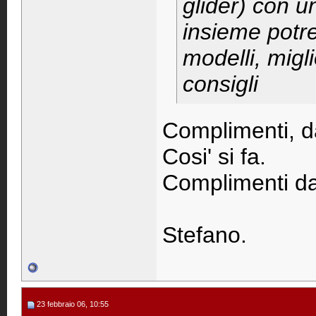
glider) con u
insieme potr
modelli, migl
consigli
Complimenti, d
Cosi' si fa.
Complimenti d
Stefano.
23 febbraio 06, 10:55