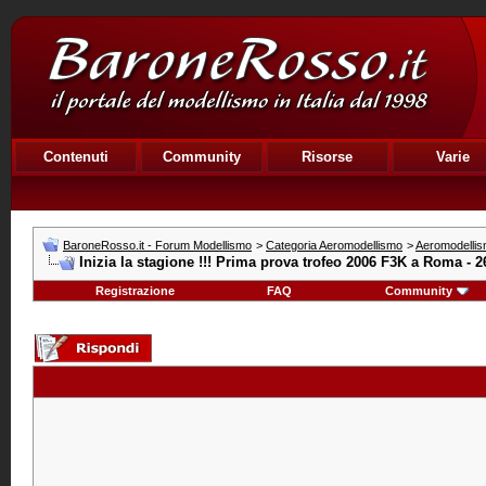
Contenuti
Community
Risorse
Varie
BaroneRosso.it - Forum Modellismo
>
Categoria Aeromodellismo
>
Aeromodellism
Inizia la stagione !!! Prima prova trofeo 2006 F3K a Roma - 26
Registrazione
FAQ
Community