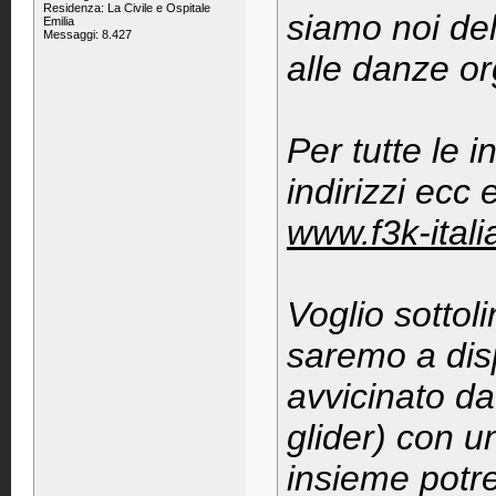
Residenza: La Civile e Ospitale
siamo noi del
Emilia
Messaggi: 8.427
alle danze o
Per tutte le i
indirizzi ecc 
www.f3k-italia
Voglio sottol
saremo a disp
avvicinato d
glider) con u
insieme potr