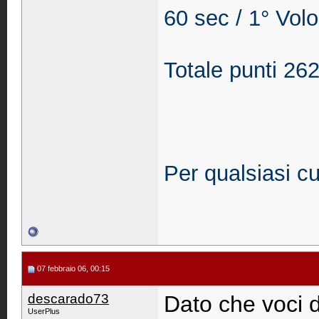
60 sec /
1° Volo
Totale punti 26
Per qualsiasi c
07 febbraio 06, 00:15
descarado73
Dato che voci d
UserPlus