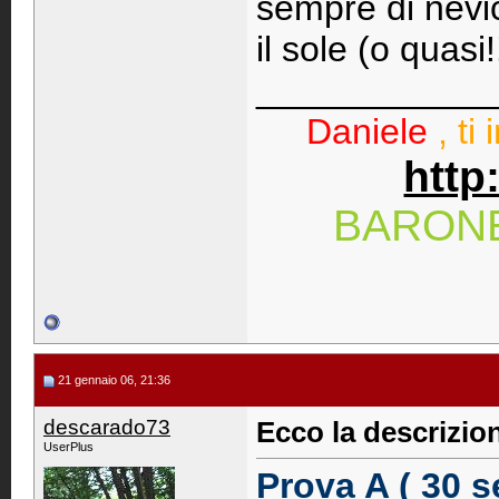
sempre di nevi
il sole (o quasi!
____________
Daniele
, ti
http
BARON
21 gennaio 06, 21:36
descarado73
Ecco la descrizio
UserPlus
Prova A ( 30 s