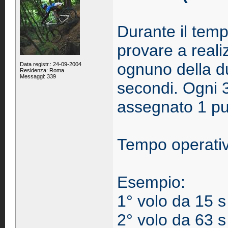
Durante il temp
provare a reali
ognuno della du
Data registr.: 24-09-2004
Residenza: Roma
Messaggi: 339
secondi. Ogni 
assegnato 1 p
Tempo operativ
Esempio:
1° volo da 15 s
2° volo da 63 s