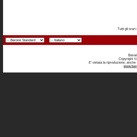
Tutti gli or
Basato
Copyright ©2
E' vietata la riproduzione, anche
www.baro