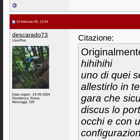
10 febbraio 06, 13:54
descarado73
Citazione:
UserPlus
Originalment
hihihihi
uno di quei s
allestirlo in 
Data registr.: 24-09-2004
gara che sicu
Residenza: Roma
Messaggi: 339
discus lo port
occhi e con 
configurazion