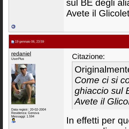
sul BE degli ali
Avete il Glicol
19 gennaio 06, 23:59
redaniel
Citazione:
UserPlus
Originalment
Come ci si co
ghiaccio sul 
Avete il Glic
Data registr.: 20-02-2004
Residenza: Genova
Messaggi: 1.594
In effetti per 