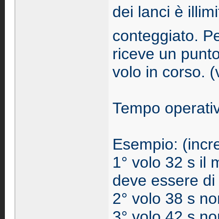
dei lanci è illim
conteggiato. Pe
riceve un punt
volo in corso. 
Tempo operativ
Esempio: (incr
1° volo 32 s il
deve essere di 
2° volo 38 s no
3° volo 42 s no