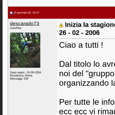
19 gennaio 06, 18:47
descarado73
Inizia la stagio
UserPlus
26 - 02 - 2006
Ciao a tutti !
Dal titolo lo av
noi del "gruppo
Data registr.: 24-09-2004
Residenza: Roma
Messaggi: 339
organizzando l
Per tutte le info
ecc ecc vi riman