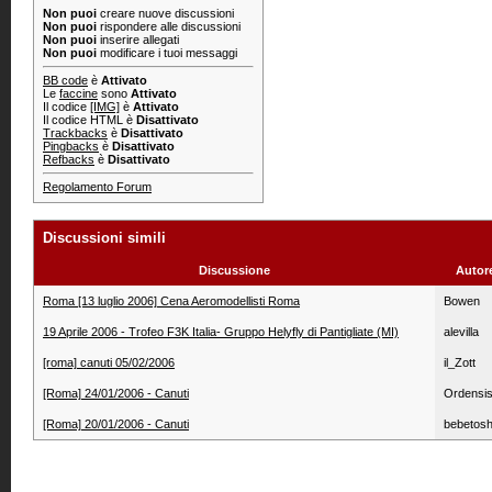
Non puoi
creare nuove discussioni
Non puoi
rispondere alle discussioni
Non puoi
inserire allegati
Non puoi
modificare i tuoi messaggi
BB code
è
Attivato
Le
faccine
sono
Attivato
Il codice
[IMG]
è
Attivato
Il codice HTML è
Disattivato
Trackbacks
è
Disattivato
Pingbacks
è
Disattivato
Refbacks
è
Disattivato
Regolamento Forum
Discussioni simili
Discussione
Autor
Roma [13 luglio 2006] Cena Aeromodellisti Roma
Bowen
19 Aprile 2006 - Trofeo F3K Italia- Gruppo Helyfly di Pantigliate (MI)
alevilla
[roma] canuti 05/02/2006
il_Zott
[Roma] 24/01/2006 - Canuti
Ordensi
[Roma] 20/01/2006 - Canuti
bebetos