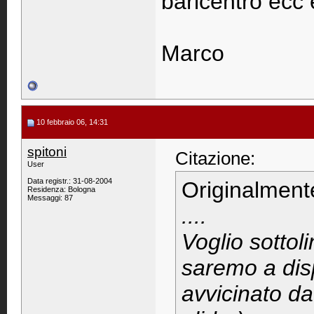
baricentro ecc 
Marco
10 febbraio 06, 14:31
spitoni
Citazione:
User
Data registr.: 31-08-2004
Originalment
Residenza: Bologna
Messaggi: 87
....
Voglio sottol
saremo a disp
avvicinato d