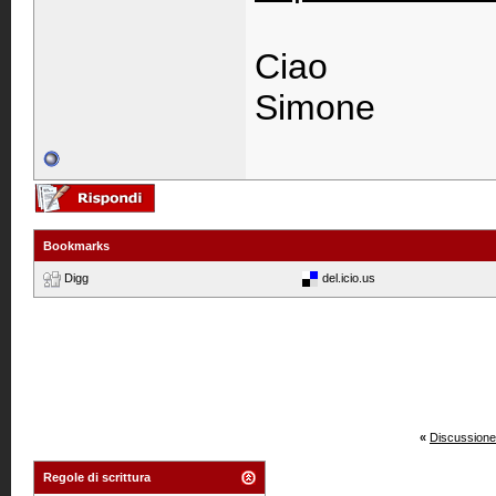
Ciao
Simone
Bookmarks
Digg
del.icio.us
«
Discussione
Regole di scrittura