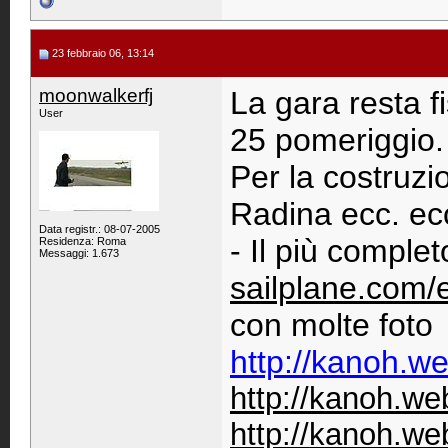
23 febbraio 06, 13:14
moonwalkerfj
La gara resta fi
User
25 pomeriggio.
Per la costruz
Radina ecc. ecc
Data registr.: 08-07-2005
- Il più comple
Residenza: Roma
Messaggi: 1.673
sailplane.com
con molte foto
http://kanoh.w
http://kanoh.we
http://kanoh.we