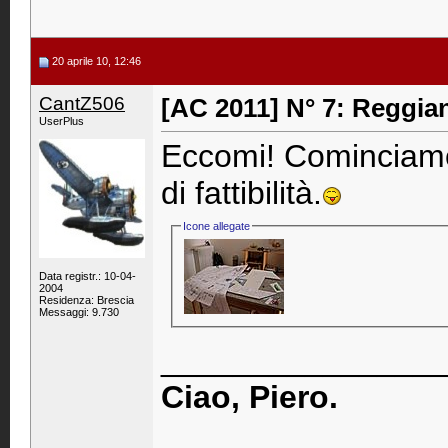
20 aprile 10, 12:46
CantZ506
[AC 2011] N° 7: Reggia
UserPlus
Eccomi! Cominciamo 
di fattibilità.
Icone allegate
Data registr.: 10-04-
2004
Residenza: Brescia
Messaggi: 9.730
_______________
Ciao, Piero.