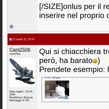
[/SIZE]onlus per il 
inserire nel propri
21 aprile 10, 18:43
CantZ506
Qui si chiacchiera tr
UserPlus
però, ha barato
)
Prendete esempio: h
Icone allegate
Data registr.: 10-04-
2004
Residenza: Brescia
Messaggi: 9.730