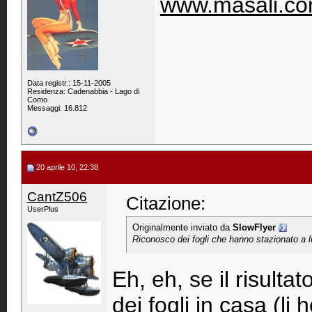
www.masali.c
Data registr.: 15-11-2005
Residenza: Cadenabbia - Lago di
Como
Messaggi: 16.812
20 aprile 10, 22:38
CantZ506
Citazione:
UserPlus
Originalmente inviato da
SlowFlyer
Riconosco dei fogli che hanno stazionato a l
Eh, eh, se il risult
dei fogli in casa (li