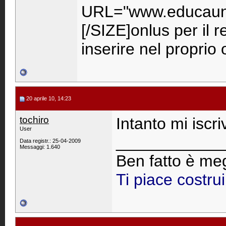
URL="www.educaunr
[/SIZE]onlus per il 
inserire nel propri
20 aprile 10, 14:23
tochiro
Intanto mi iscr
User
____________
Data registr.: 25-04-2009
Messaggi: 1.640
Ben fatto è meg
Ti piace costru