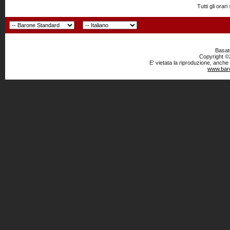
Tutti gli or
Basato
Copyright ©2
E' vietata la riproduzione, anche
www.baro