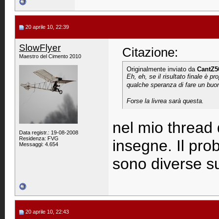
20 aprile 10, 22:39
SlowFlyer
Citazione:
Maestro del Cimento 2010
Originalmente inviato da
CantZ5
Eh, eh, se il risultato finale è p
qualche speranza di fare un buon
Forse la livrea sarà questa.
nel mio thread 
Data registr.: 19-08-2008
Residenza: FVG
insegne. Il prob
Messaggi: 4.654
sono diverse su
20 aprile 10, 22:43