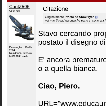
CantZ506
Citazione:
UserPlus
Originalmente inviato da
SlowFlyer
nel mio thread da qualche parte ci sono anche 
Stavo cercando prop
postato il disegno di
Data registr.: 10-04-
2004
Residenza: Brescia
Messaggi: 9.730
E' ancora prematuro
o a quella bianca.
_______________
Ciao, Piero.
URL="www.educaunr