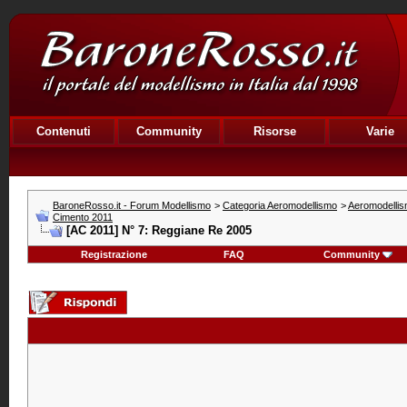
Contenuti
Community
Risorse
Varie
BaroneRosso.it - Forum Modellismo
>
Categoria Aeromodellismo
>
Aeromodellis
Cimento 2011
[AC 2011] N° 7: Reggiane Re 2005
Registrazione
FAQ
Community