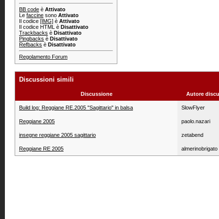
BB code
è
Attivato
Le
faccine
sono
Attivato
Il codice
[IMG]
è
Attivato
Il codice HTML è
Disattivato
Trackbacks
è
Disattivato
Pingbacks
è
Disattivato
Refbacks
è
Disattivato
Regolamento Forum
Discussioni simili
Discussione
Autore disc
Build log: Reggiane RE.2005 "Sagittario" in balsa
SlowFlyer
Reggiane 2005
paolo.nazari
insegne reggiane 2005 sagittario
zetabend
Reggiane RE 2005
almerinobrigato