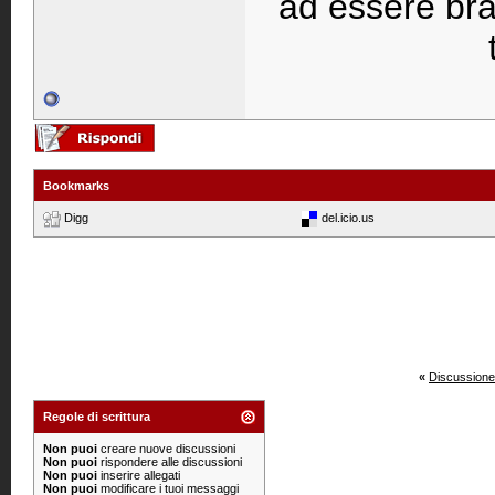
ad essere bravi
Bookmarks
Digg
del.icio.us
«
Discussione
Regole di scrittura
Non puoi
creare nuove discussioni
Non puoi
rispondere alle discussioni
Non puoi
inserire allegati
Non puoi
modificare i tuoi messaggi