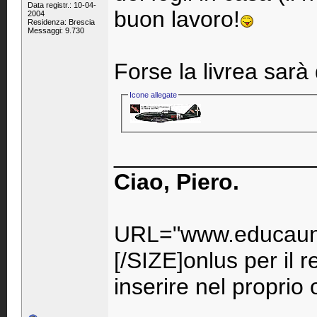
Data registr.: 10-04-
buon lavoro!
2004
Residenza: Brescia
Messaggi: 9.730
Forse la livrea sarà
Icone allegate
_______________
Ciao, Piero.
URL="www.educaunr
[/SIZE]onlus per il 
inserire nel propri