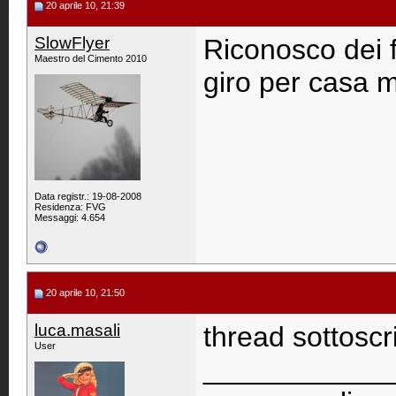
20 aprile 10, 21:39
SlowFlyer
Riconosco dei f
Maestro del Cimento 2010
giro per casa m
Data registr.: 19-08-2008
Residenza: FVG
Messaggi: 4.654
20 aprile 10, 21:50
luca.masali
thread sottoscri
User
____________