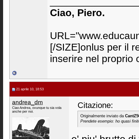
_______________
Ciao, Piero.
URL="www.educaunr
[/SIZE]onlus per il 
inserire nel propri
21 aprile 10, 18:53
andrea_dm
Citazione:
Ciao Andrea, ovunque tu sia vola
anche per noi.
Originalmente inviato da
CantZ5
Prendete esempio: ho quasi finit