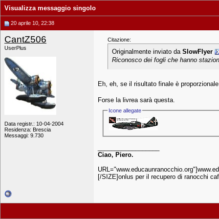
Visualizza messaggio singolo
20 aprile 10, 22:38
CantZ506
Citazione:
UserPlus
Originalmente inviato da
SlowFlyer
Riconosco dei fogli che hanno stazion
Eh, eh, se il risultato finale è proporziona
Forse la livrea sarà questa.
Icone allegate
Data registr.: 10-04-2004
Residenza: Brescia
Messaggi: 9.730
__________________
Ciao, Piero.
URL="www.educaunranocchio.org"]www.edu
[/SIZE]onlus per il recupero di ranocchi ca