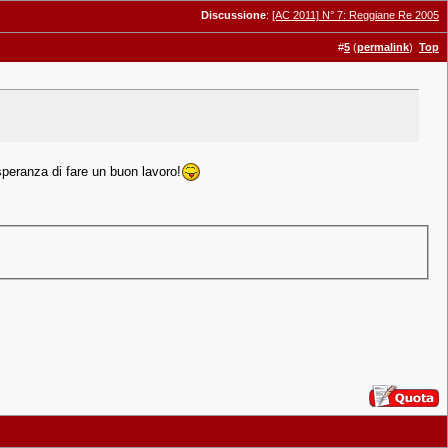
Discussione
:
[AC 2011] N° 7: Reggiane Re 2005
#
5
(
permalink
)
Top
 speranza di fare un buon lavoro!