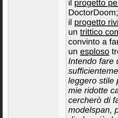
il
progetto pe
DoctorDoom
il
progetto ri
un
trittico c
convinto a fa
un
esploso
tr
Intendo fare
sufficientem
leggero stile 
mie ridotte c
cercherò di fa
modelspan, pr