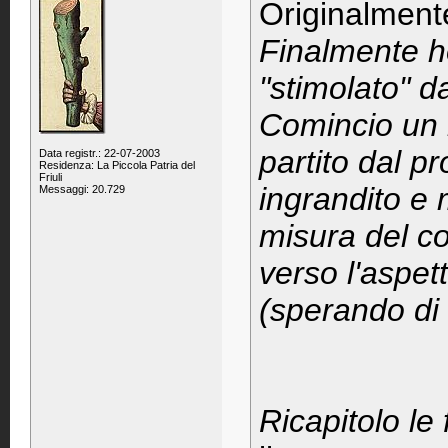
Originalment
Finalmente ho
"stimolato" d
Comincio un 
partito dal p
Data registr.: 22-07-2003
Residenza: La Piccola Patria del
Friuli
ingrandito e 
Messaggi: 20.729
misura del c
verso l'aspet
(sperando di 
Ricapitolo le 