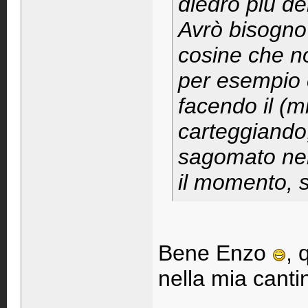
diedro più del
Avrò bisogno
cosine che n
per esempio c
facendo il (
carteggiando,
sagomato nel
il momento, s
Bene Enzo
, 
nella mia canti