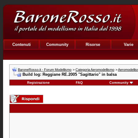
Contenuti
Community
Risorse
Varie
BaroneRosso.it - Forum Modellismo
>
Categoria Aeromodellismo
>
Aeromodellis
Build log: Reggiane RE.2005 "Sagittario" in balsa
Registrazione
FAQ
Community