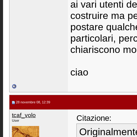
ai vari utenti 
costruire ma pe
postare qualche
particolari, pe
chiariscono molt
ciao
28 novembre 08, 12:39
tcaf_volo
Citazione:
User
Originalment