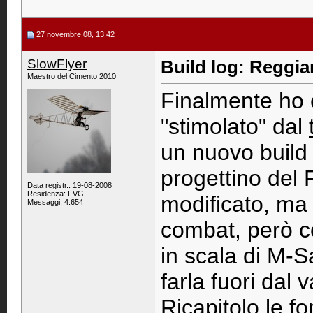
27 novembre 08, 13:42
SlowFlyer
Build log: Reggia
Maestro del Cimento 2010
Finalmente ho c
"stimolato" dal
un nuovo build 
progettino del 
Data registr.: 19-08-2008
Residenza: FVG
modificato, ma 
Messaggi: 4.654
combat, però c
in scala di M-S
farla fuori dal 
Ricapitolo le fon