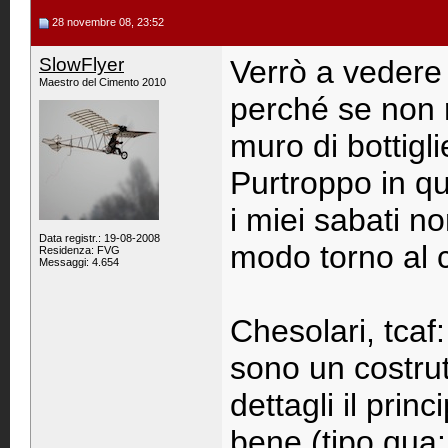
28 novembre 08, 23:52
SlowFlyer
Verrò a vedere 
Maestro del Cimento 2010
perché se non 
muro di bottigl
Purtroppo in qu
i miei sabati n
Data registr.: 19-08-2008
modo torno al 
Residenza: FVG
Messaggi: 4.654
Chesolari, tcaf
sono un costrut
dettagli il prin
bene (tipo qua