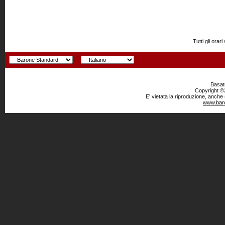
Tutti gli or
Basato
Copyright ©2
E' vietata la riproduzione, anche
www.baro