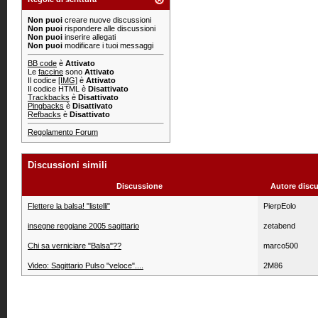
Non puoi
creare nuove discussioni
Non puoi
rispondere alle discussioni
Non puoi
inserire allegati
Non puoi
modificare i tuoi messaggi
BB code
è
Attivato
Le
faccine
sono
Attivato
Il codice
[IMG]
è
Attivato
Il codice HTML è
Disattivato
Trackbacks
è
Disattivato
Pingbacks
è
Disattivato
Refbacks
è
Disattivato
Regolamento Forum
Discussioni simili
Discussione
Autore disc
Flettere la balsa! "listelli"
PierpEolo
insegne reggiane 2005 sagittario
zetabend
Chi sa verniciare "Balsa"??
marco500
Video: Sagittario Pulso "veloce"....
2M86