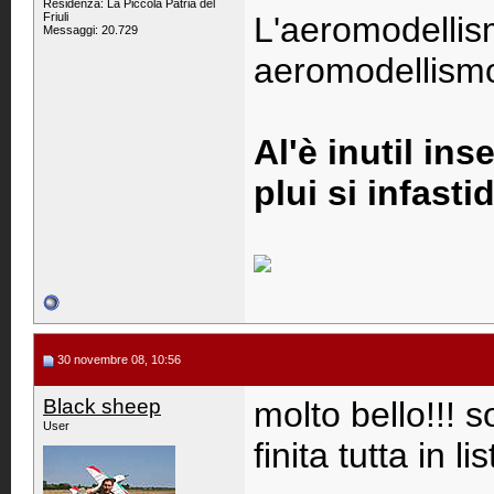
Residenza: La Piccola Patria del
Friuli
L'aeromodellis
Messaggi: 20.729
aeromodellismo 
Al'è inutil ins
plui si infastid
30 novembre 08, 10:56
Black sheep
molto bello!!! 
User
finita tutta in li