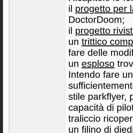
il
progetto per 
DoctorDoom;
il
progetto rivi
un
trittico comp
fare delle modi
un
esploso
trov
Intendo fare u
sufficientemen
stile parkflyer,
capacità di pilo
traliccio ricop
un filino di died