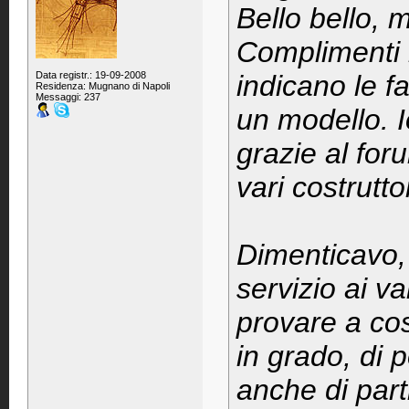
Bello bello, 
Complimenti 
Data registr.: 19-09-2008
indicano le f
Residenza: Mugnano di Napoli
Messaggi: 237
un modello. 
grazie al for
vari costruttor
Dimenticavo, i
servizio ai v
provare a co
in grado, di 
anche di part