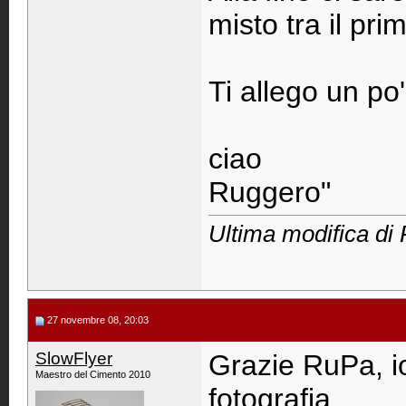
misto tra il pri
Ti allego un po
ciao
Ruggero"
Ultima modifica di 
27 novembre 08, 20:03
SlowFlyer
Grazie RuPa, io
Maestro del Cimento 2010
fotografia.