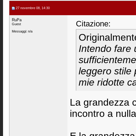
27 novembre 08, 14:30
RuPa
Citazione:
Guest
Messaggi: n/a
Originalment
Intendo fare
sufficientem
leggero stile 
mie ridotte ca
La grandezza 
incontro a nulla