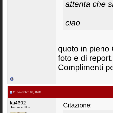
attenta che si
ciao
quoto in pieno 
foto e di report.
Complimenti per
28 novembre 08, 16:01
fai4602
Citazione:
User super Plus