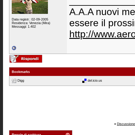
____________
A.A.A nuovi mem
Data registr.: 02-09-2005
essere il prossi
Residenza: Venezia (Mira)
Messaggi: 1.402
http://www.aerom
Bookmarks
Digg
del.icio.us
«
Discussione
Regole di scrittura