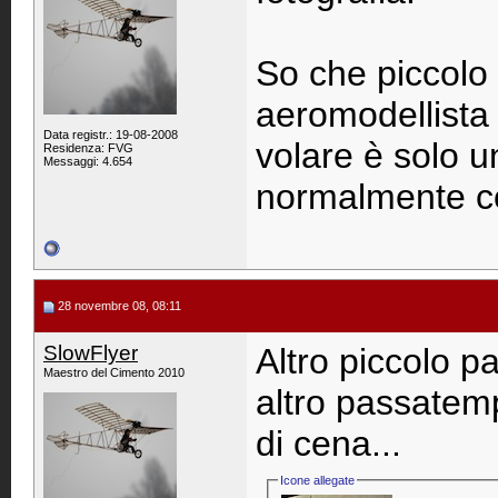
So che piccolo
aeromodellista 
Data registr.: 19-08-2008
volare è solo u
Residenza: FVG
Messaggi: 4.654
normalmente co
28 novembre 08, 08:11
SlowFlyer
Altro piccolo pa
Maestro del Cimento 2010
altro passatem
di cena...
Icone allegate