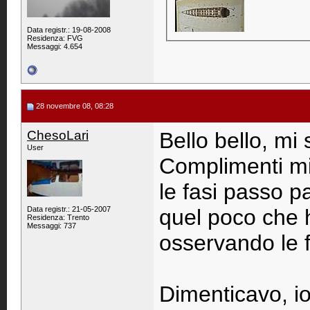
Data registr.: 19-08-2008
Residenza: FVG
Messaggi: 4.654
28 novembre 08, 08:28
ChesoLari
Bello bello, mi
User
Complimenti mi
le fasi passo p
Data registr.: 21-05-2007
quel poco che h
Residenza: Trento
Messaggi: 737
osservando le fo
Dimenticavo, io 